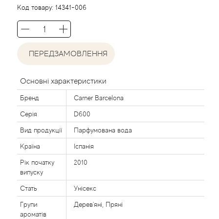
Agent Provocateur
Код товару:
14341-006
Agonist
ПЕРЕДЗАМОВЛЕННЯ
Aigner
Aj Arabia (Widian)
Основні характеристики
Бренд
Carner Barcelona
Ajmal
Серія
D600
Al Haramain
Вид продукції
Парфумована вода
Країна
Іспанія
Al Jazeera
Рік початку
2010
випуску
Alaia Paris
Стать
Унісекс
Групи
Дерев'яні, Пряні
Alexander McQueen
ароматів