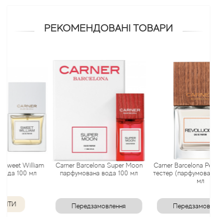
Antonio Visconti
РЕКОМЕНДОВАНІ ТОВАРИ
Aquolina
Arabesque Perfumes
Arabiyat
Aramis
Ariana Grande
 William
Carner Barcelona Super Moon
Carner Barcelona Революціо
Armaf
00 мл
парфумована вода 100 мл
тестер (парфумована вода) 
мл
Armand Basi
Передзамовлення
Передзамовлення