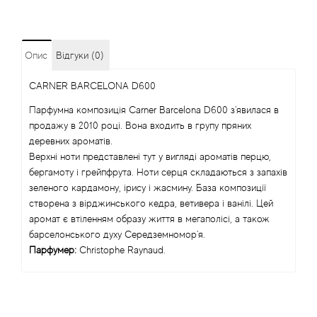
Angel Schlesser
Опис
Відгуки (0)
Anima Mundi
CARNER BARCELONA D600
Anna Sui
Парфумна композиція Carner Barcelona D600 з'явилася в
продажу в 2010 році. Вона входить в групу пряних
Annayake
деревних ароматів.
Верхні ноти представлені тут у вигляді ароматів перцю,
Anne Fontaine
бергамоту і грейпфрута. Ноти серця складаються з запахів
зеленого кардамону, ірису і жасмину. База композиції
створена з вірджинського кедра, ветивера і ванілі. Цей
Annick Goutal
аромат є втіленням образу життя в мегаполісі, а також
барселонського духу Середземномор'я.
Antonia's Flowers
Парфумер:
Christophe Raynaud.
Antonio Banderas
Antonio Puig