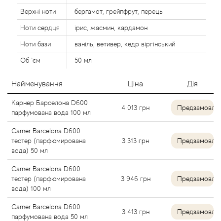
Alexandre Barthet
Верхні ноти
бергамот, грейпфрут, перець
Ноти сердця
ірис, жасмин, кардамон
Alexandre J
Ноти бази
ваніль, ветивер, кедр віргінський
Об `єм
50 мл
Alfred Dunhill
Найменування
Ціна
Дія
Alyson Oldoini
Карнер Барселона D600
4 013
грн
Предзамовле
Alyssa Ashley
парфумована вода 100 мл
Carner Barcelona D600
American Crew
тестер (парфюмирована
3 313
грн
Предзамовле
вода) 50 мл
Amouage
Carner Barcelona D600
тестер (парфюмирована
3 946
грн
Предзамовле
Amouroud
вода) 100 мл
Carner Barcelona D600
3 413
грн
Предзамовле
Andre L'Arom
парфумована вода 50 мл