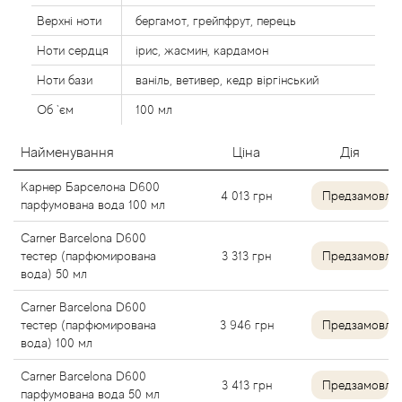
Alexandre Barthet
Верхні ноти
бергамот, грейпфрут, перець
Ноти сердця
ірис, жасмин, кардамон
Alexandre J
Ноти бази
ваніль, ветивер, кедр віргінський
Об `єм
100 мл
Alfred Dunhill
Найменування
Ціна
Дія
Alyson Oldoini
Карнер Барселона D600
4 013
грн
Предзамовле
Alyssa Ashley
парфумована вода 100 мл
Carner Barcelona D600
American Crew
тестер (парфюмирована
3 313
грн
Предзамовле
вода) 50 мл
Amouage
Carner Barcelona D600
тестер (парфюмирована
3 946
грн
Предзамовле
Amouroud
вода) 100 мл
Carner Barcelona D600
3 413
грн
Предзамовле
Andre L'Arom
парфумована вода 50 мл