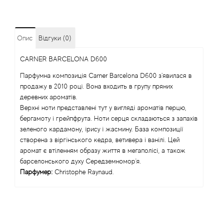
Angel Schlesser
Опис
Відгуки (0)
Anima Mundi
CARNER BARCELONA D600
Anna Sui
Парфумна композиція Carner Barcelona D600 з'явилася в
продажу в 2010 році. Вона входить в групу пряних
Annayake
деревних ароматів.
Верхні ноти представлені тут у вигляді ароматів перцю,
Anne Fontaine
бергамоту і грейпфрута. Ноти серця складаються з запахів
зеленого кардамону, ірису і жасмину. База композиції
створена з віргінського кедра, ветивера і ванілі. Цей
Annick Goutal
аромат є втіленням образу життя в мегаполісі, а також
барселонського духу Середземномор'я.
Antonia's Flowers
Парфумер:
Christophe Raynaud.
Antonio Banderas
Antonio Puig