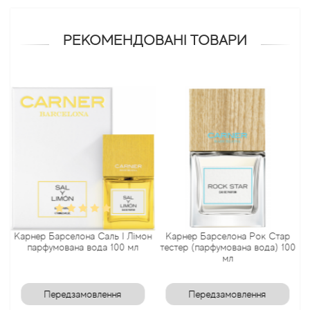
Antonio Visconti
РЕКОМЕНДОВАНІ ТОВАРИ
Aquolina
Arabesque Perfumes
Arabiyat
Aramis
Ariana Grande
уб
Карнер Барселона Саль І Лімон
Карнер Барселона Рок Стар
Armaf
парфумована вода 100 мл
тестер (парфумована вода) 100
мл
Armand Basi
Передзамовлення
Передзамовлення