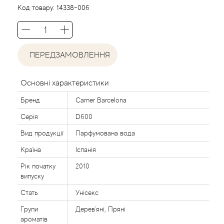
Agent Provocateur
Код товару:
14338-006
Agonist
ПЕРЕДЗАМОВЛЕННЯ
Aigner
Aj Arabia (Widian)
Основні характеристики
Бренд
Carner Barcelona
Ajmal
Серія
D600
Al Haramain
Вид продукції
Парфумована вода
Країна
Іспанія
Al Jazeera
Рік початку
2010
випуску
Alaia Paris
Стать
Унісекс
Групи
Дерев'яні, Пряні
Alexander McQueen
ароматів