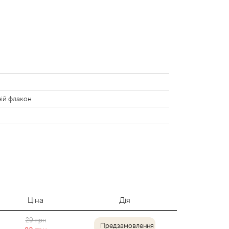
ій флакон
Ціна
Дія
29 грн
Предзамовлення