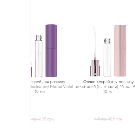
 спрей для розпиву
Флакон спрей для розпиву
Флако
відліванти) Метал Violet
обертовий (відліванти) Метал Pink
обертовий
10 мл
10 мл
15 грн
105 грн
115 грн
105 грн