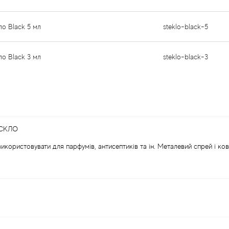
ло Black 5 мл
steklo-black-5
ло Black 3 мл
steklo-black-3
 СКЛО
икористовувати для парфумів, антисептиків та ін. Металевий спрей і ко