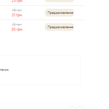
23
грн
28 грн
Предзамовлення
21
грн
25 грн
Предзамовлення
20
грн
впачок.