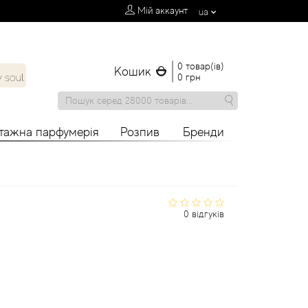
Мій аккаунт
ua
0 товар(ів)
Кошик
0 грн
нтажна парфумерія
Розпив
Бренди
0 відгуків