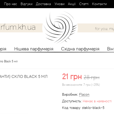
Про нас
Вiдгуки
Доставка
Умови
Aкції
Cтатті
Контакти
рія
Нішева парфумерія
Східна парфумерія
Ві
ло Black 5 мл
21 грн
28 грн
НТИ) СКЛО BLACK 5 МЛ
Ви зекономите:
7 грн (-25%)
Виробник:
Flacon
Доступність:
Немає в наявності
Код товару:
steklo-black-5