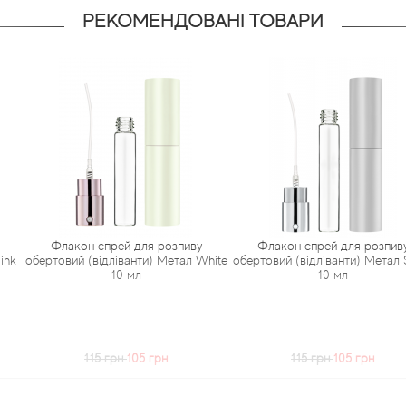
РЕКОМЕНДОВАНІ ТОВАРИ
н спрей для розпиву
Флакон спрей для розпиву
Флак
 (відліванти) Метал White
обертовий (відліванти) Метал Silver
обертов
10 мл
10 мл
115 грн
105 грн
115 грн
105 грн