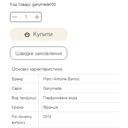
Agent Provocateur
Код товару:
ganymede100
Agonist
Aigner
Купити
Aj Arabia (Widian)
Швидке замовлення
Ajmal
Основні характеристики
Al Haramain
Бренд
Marc-Antoine Barrois
Серія
Ganymede
Al Jazeera
Вид продукції
Парфумована вода
Alaia Paris
Країна
Франція
Рік початку
2019
Alexander McQueen
випуску