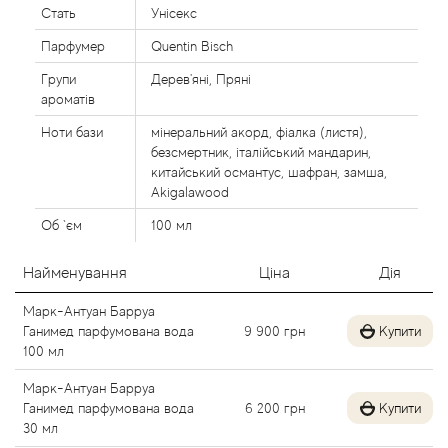
Стать
Унісекс
Alexandre Barthet
Парфумер
Quentin Bisch
Alexandre J
Групи
Дерев'яні, Пряні
ароматів
Alfred Dunhill
Ноти бази
мінеральний акорд, фіалка (листя),
безсмертник, італійський мандарин,
китайський османтус, шафран, замша,
Alyson Oldoini
Akigalawood
Об `єм
100 мл
Alyssa Ashley
Найменування
Ціна
Дія
American Crew
Марк-Антуан Барруа
Amouage
Ганимед парфумована вода
9 900
грн
Купити
100 мл
Amouroud
Марк-Антуан Барруа
Ганимед парфумована вода
6 200
грн
Купити
30 мл
Andre L'Arom