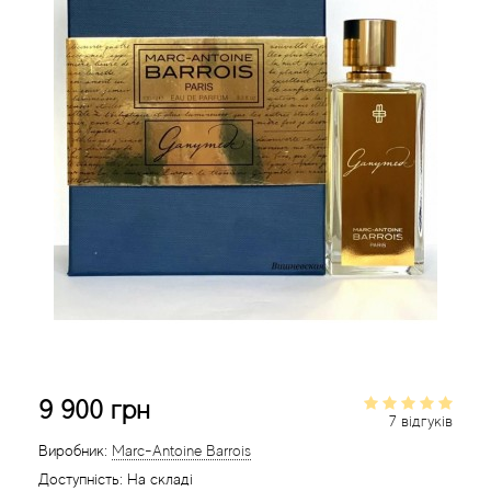
Acca Kappa
Cтатті
Acqua di Parma
Acqua di Sardegna
Adidas
Aedes de Venustas
Aerin Lauder
Affinessence
Afnan
9 900 грн
7 відгуків
Agatha Ruiz de la Prada
Виробник:
Marc-Antoine Barrois
Доступність:
На складі