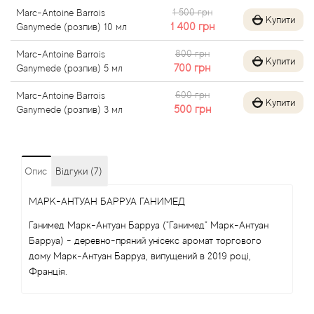
1 500 грн
Marc-Antoine Barrois
Купити
Angel Schlesser
1 400
грн
Ganymede (розпив) 10 мл
800 грн
Marc-Antoine Barrois
Anima Mundi
Купити
700
грн
Ganymede (розпив) 5 мл
Anna Sui
600 грн
Marc-Antoine Barrois
Купити
500
грн
Ganymede (розпив) 3 мл
Annayake
Anne Fontaine
Опис
Відгуки (7)
МАРК-АНТУАН БАРРУА ГАНИМЕД
Annick Goutal
Ганимед Марк-Антуан Барруа ("Ганимед" Марк-Антуан
Antonia's Flowers
Барруа) - деревно-пряний унісекс аромат торгового
дому Марк-Антуан Барруа, випущений в 2019 році,
Франція.
Antonio Banderas
Antonio Puig