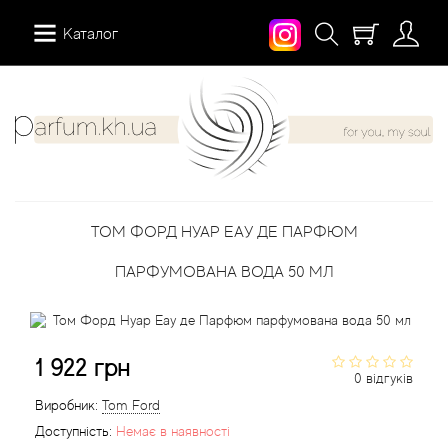
Каталог
12 Parfumeurs Francais
Про нас
Мій аккаунт
19-69
Вiдгуки
Історія замовлень
ТОМ ФОРД НУАР ЕАУ ДЕ ПАРФЮМ
27 87 Perfumes
Доставка
Розсилка новин
ПАРФУМОВАНА ВОДА 50 МЛ
42° by Beauty More
Умови
Abercrombie Fitch
Aкції
1 922 грн
0 відгуків
Absolument Parfumeur
Контакти
Виробник:
Tom Ford
Доступність:
Немає в наявності