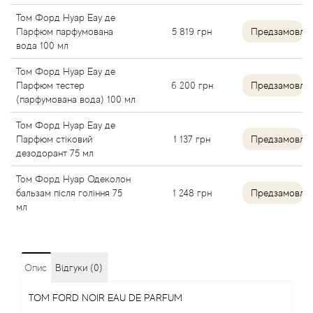
Alexandre Barthet
Том Форд Нуар Еау де
Парфюм парфумована
5 819
грн
Предзамовле
вода 100 мл
Alexandre J
Том Форд Нуар Еау де
Парфюм тестер
6 200
грн
Предзамовле
Alfred Dunhill
(парфумована вода) 100 мл
Alyson Oldoini
Том Форд Нуар Еау де
Парфюм стіковий
1 137
грн
Предзамовле
дезодорант 75 мл
Alyssa Ashley
Том Форд Нуар Одеколон
бальзам після гоління 75
1 248
грн
Предзамовле
American Crew
мл
Amouage
Amouroud
Опис
Відгуки (0)
TOM FORD NOIR EAU DE PARFUM
Andre L'Arom