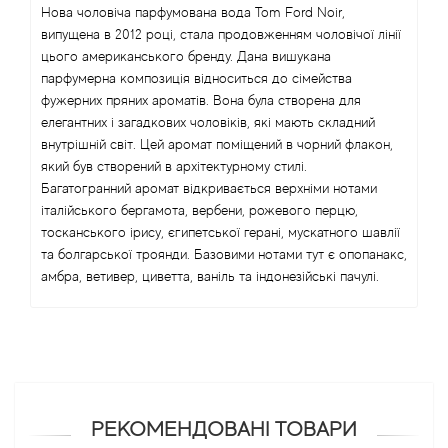
Нова чоловіча парфумована вода Tom Ford Noir,
Angel Schlesser
випущена в 2012 році, стала продовженням чоловічої лінії
цього американського бренду. Дана вишукана
парфумерна композиція відноситься до сімейства
Anima Mundi
фужерних пряних ароматів. Вона була створена для
елегантних і загадкових чоловіків, які мають складний
Anna Sui
внутрішній світ. Цей аромат поміщений в чорний флакон,
який був створений в архітектурному стилі.
Annayake
Багатогранний аромат відкривається верхніми нотами
італійського бергамота, вербени, рожевого перцю,
тосканського ірису, єгипетської герані, мускатного шавлії
Anne Fontaine
та болгарської троянди. Базовими нотами тут є опопанакс,
амбра, ветивер, циветта, ваніль та індонезійські пачулі.
Annick Goutal
Antonia's Flowers
Antonio Banderas
РЕКОМЕНДОВАНІ ТОВАРИ
Antonio Puig