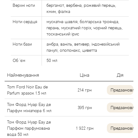
Agent Provocateur
Верхні ноти
бергамот, вербена, рожевий перець,
кмин, фіалка
Agonist
Ноти сердця
мускатна шавлія, болгарська троянда,
герань, мускатний горіх, чорний перець,
тосканський ірис
Aigner
Ноти бази
амбра, ваніль, ветивер, індонезійський
пачулі, опопонакс, циветта
Aj Arabia (Widian)
Об `єм
50 мл
Ajmal
Найменування
Ціна
Дія
Al Haramain
Tom Ford Noir Eau de
214
грн
Предзамовле
Parfum зразок 1.5 мл
Al Jazeera
Том Форд Нуар Еау де
395
грн
Предзамовле
Парфум мініатюра 6 мл
Alaia Paris
Том Форд Нуар Еау де
Парфюм парфумована
1 922
грн
Предзамовле
Alexander McQueen
вода 50 мл