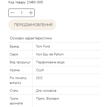
Acca Kappa
Cтатті
Код товару:
21480-005
Acqua di Parma
Acqua di Sardegna
ПЕРЕДЗАМОВЛЕННЯ
Adidas
Основні характеристики
Бренд
Tom Ford
Aedes de Venustas
Серія
Noir Eau de Parfum
Aerin Lauder
Вид продукції
Парфумована вода
Країна
США
Affinessence
Рік початку
2012
випуску
Afnan
Стать
Для чоловіків
Agatha Ruiz de la Prada
Групи
Пряні, Фужерні
ароматів