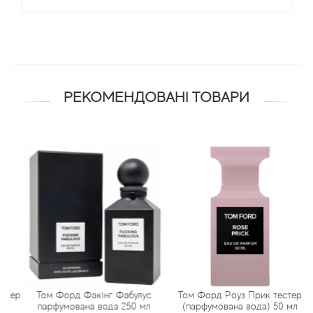
Arrogance
Arte Profumi
ArteOlfatto
РЕКОМЕНДОВАНІ ТОВАРИ
Asabi
Asgharali
Atelier Cologne
Atelier Des Ors
Atelier Flou
Athena's
тер
Том Форд Факінг Фабулус
Том Форд Роуз Прик тестер
парфумована вода 250 мл
(парфумована вода) 50 мл