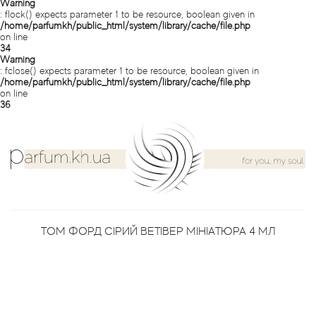
Acca Kappa
Cтатті
Warning
: flock() expects parameter 1 to be resource, boolean given in
/home/parfumkh/public_html/system/library/cache/file.php
Acqua di Parma
on line
34
Warning
: fclose() expects parameter 1 to be resource, boolean given in
Acqua di Sardegna
/home/parfumkh/public_html/system/library/cache/file.php
on line
36
Adidas
Aedes de Venustas
Aerin Lauder
Affinessence
ТОМ ФОРД СІРИЙ ВЕТІВЕР МІНІАТЮРА 4 МЛ
Afnan
Agatha Ruiz de la Prada