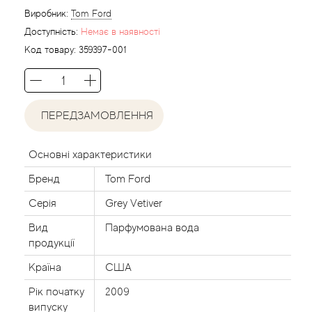
Виробник:
Tom Ford
Alexandre Barthet
Доступність:
Немає в наявності
Код товару:
359397-001
Alexandre J
Alfred Dunhill
ПЕРЕДЗАМОВЛЕННЯ
Alyson Oldoini
Основні характеристики
Alyssa Ashley
Бренд
Tom Ford
American Crew
Серія
Grey Vetiver
Вид
Парфумована вода
Amouage
продукції
Amouroud
Країна
США
Рік початку
2009
Andre L'Arom
випуску