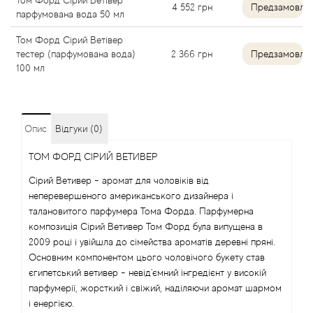
Том Форд Сірий Ветівер
4 552
грн
Предзамовле
парфумована вода 50 мл
Antonio Visconti
Том Форд Сірий Ветівер
тестер (парфумована вода)
2 366
грн
Предзамовле
Aquolina
100 мл
Arabesque Perfumes
Опис
Відгуки (0)
Arabiyat
ТОМ ФОРД СІРИЙ ВЕТИВЕР
Aramis
Сірий Ветивер - аромат для чоловіків від
неперевершеного американського дизайнера і
Ariana Grande
талановитого парфумера Тома Форда. Парфумерна
композиція Сірий Ветивер Том Форд була випущена в
2009 році і увійшла до сімейства ароматів деревні пряні.
Armaf
Основним компонентом цього чоловічого букету став
єгипетський ветивер - невід'ємний інгредієнт у високій
Armand Basi
парфумерії, жорсткий і свіжий, наділяючи аромат шармом
і енергією.