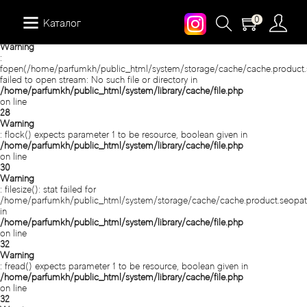
0
Каталог
Warning
:
fopen(/home/parfumkh/public_html/system/storage/cache/cache.product.
failed to open stream: No such file or directory in
/home/parfumkh/public_html/system/library/cache/file.php
12 Parfumeurs Francais
Про нас
Мій аккаунт
on line
28
Warning
19-69
Вiдгуки
Історія замовлень
: flock() expects parameter 1 to be resource, boolean given in
/home/parfumkh/public_html/system/library/cache/file.php
on line
30
27 87 Perfumes
Доставка
Розсилка новин
Warning
: filesize(): stat failed for
/home/parfumkh/public_html/system/storage/cache/cache.product.seopat
42° by Beauty More
Умови
in
/home/parfumkh/public_html/system/library/cache/file.php
on line
Abercrombie Fitch
Aкції
32
Warning
: fread() expects parameter 1 to be resource, boolean given in
Absolument Parfumeur
Контакти
/home/parfumkh/public_html/system/library/cache/file.php
on line
32