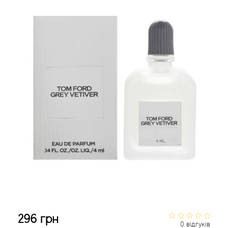
Agent Provocateur
Agonist
Aigner
Aj Arabia (Widian)
Ajmal
Al Haramain
Al Jazeera
Alaia Paris
Alexander McQueen
296 грн
0 відгуків