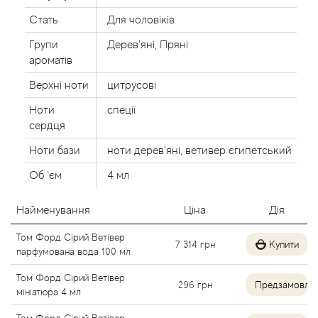
Стать
Для чоловіків
Angel Schlesser
Групи
Дерев'яні, Пряні
Anima Mundi
ароматів
Верхні ноти
цитрусові
Anna Sui
Ноти
спеції
сердця
Annayake
Ноти бази
ноти дерев'яні, ветивер єгипетський
Anne Fontaine
Об `єм
4 мл
Annick Goutal
Найменування
Ціна
Дія
Том Форд Сірий Ветівер
Antonia's Flowers
7 314
грн
Купити
парфумована вода 100 мл
Antonio Banderas
Том Форд Сірий Ветівер
296
грн
Предзамовле
мініатюра 4 мл
Antonio Puig