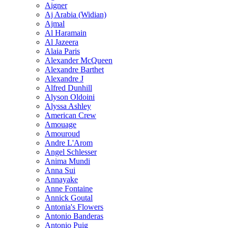
Aigner
Aj Arabia (Widian)
Ajmal
Al Haramain
Al Jazeera
Alaia Paris
Alexander McQueen
Alexandre Barthet
Alexandre J
Alfred Dunhill
Alyson Oldoini
Alyssa Ashley
American Crew
Amouage
Amouroud
Andre L'Arom
Angel Schlesser
Anima Mundi
Anna Sui
Annayake
Anne Fontaine
Annick Goutal
Antonia's Flowers
Antonio Banderas
Antonio Puig