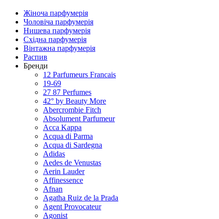
Жіноча парфумерія
Чоловіча парфумерія
Нишева парфумерія
Східна парфумерія
Вінтажна парфумерія
Распив
Бренди
12 Parfumeurs Francais
19-69
27 87 Perfumes
42° by Beauty More
Abercrombie Fitch
Absolument Parfumeur
Acca Kappa
Acqua di Parma
Acqua di Sardegna
Adidas
Aedes de Venustas
Aerin Lauder
Affinessence
Afnan
Agatha Ruiz de la Prada
Agent Provocateur
Agonist