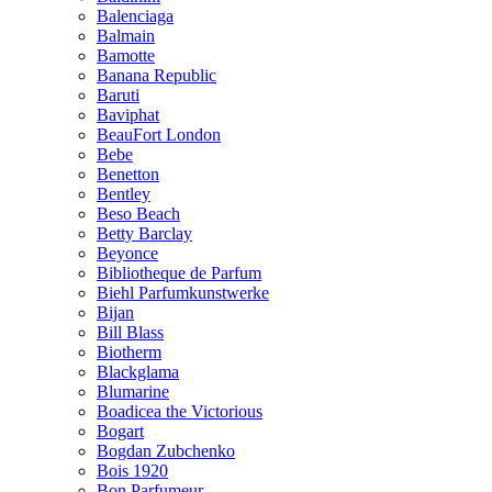
Balenciaga
Balmain
Bamotte
Banana Republic
Baruti
Baviphat
BeauFort London
Bebe
Benetton
Bentley
Beso Beach
Betty Barclay
Beyonce
Bibliotheque de Parfum
Biehl Parfumkunstwerke
Bijan
Bill Blass
Biotherm
Blackglama
Blumarine
Boadicea the Victorious
Bogart
Bogdan Zubchenko
Bois 1920
Bon Parfumeur