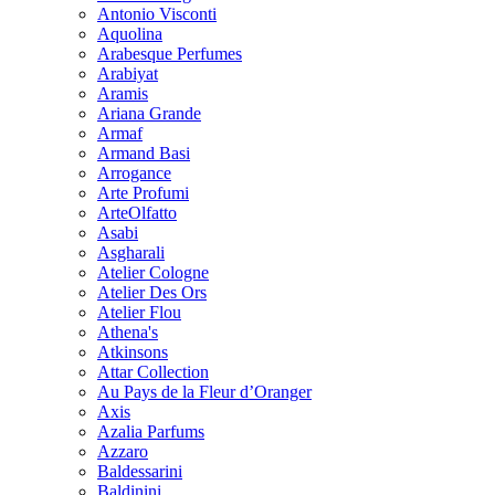
Antonio Visconti
Aquolina
Arabesque Perfumes
Arabiyat
Aramis
Ariana Grande
Armaf
Armand Basi
Arrogance
Arte Profumi
ArteOlfatto
Asabi
Asgharali
Atelier Cologne
Atelier Des Ors
Atelier Flou
Athena's
Atkinsons
Attar Collection
Au Pays de la Fleur d’Oranger
Axis
Azalia Parfums
Azzaro
Baldessarini
Baldinini