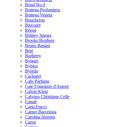
Bond No.9
Bottega Profumiera
Bottega Veneta
Boucheron
Brecourt
Brioni
Britney Spears
Brooks Brothers
Bruno Banani
Brut
Burberry
Bvlgari
Byblos
Byredo
Cacharel
Cafe Parfums
Cale Fragranze d'Autore
Calvin Klein
Calypso Christiane Celle
Canali
Carla Fracci
Carner Barcelona
Carolina Herrera
Caron