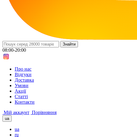
08:00-20:00
Про нас
Вiдгуки
Доставка
Умови
Aкції
Cтатті
Контакти
Мій аккаунт
Порівняння
ua
ua
ru