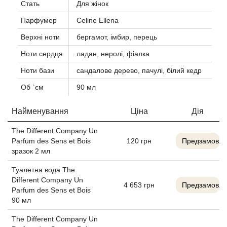
Стать
Для жінок
Agent Provocateur
Парфумер
Celine Ellena
Agonist
Верхні ноти
бергамот, імбир, перець
Ноти сердця
ладан, неролі, фіалка
Aigner
Ноти бази
сандалове дерево, пачулі, білий кедр
Aj Arabia (Widian)
Об `єм
90 мл
Ajmal
Найменування
Ціна
Дія
The Different Company Un
Al Haramain
Parfum des Sens et Bois
120
грн
Предзамовле
зразок 2 мл
Al Jazeera
Туалетна вода The
Different Company Un
4 653
грн
Предзамовле
Alaia Paris
Parfum des Sens et Bois
90 мл
Alexander McQueen
The Different Company Un