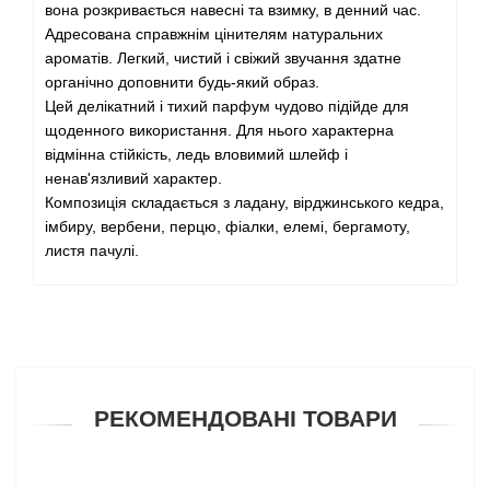
вона розкривається навесні та взимку, в денний час.
Адресована справжнім цінителям натуральних
Angel Schlesser
ароматів. Легкий, чистий і свіжий звучання здатне
органічно доповнити будь-який образ.
Anima Mundi
Цей делікатний і тихий парфум чудово підійде для
щоденного використання. Для нього характерна
Anna Sui
відмінна стійкість, ледь вловимий шлейф і
ненав'язливий характер.
Композиція складається з ладану, вірджинського кедра,
Annayake
імбиру, вербени, перцю, фіалки, елемі, бергамоту,
листя пачулі.
Anne Fontaine
Annick Goutal
Antonia's Flowers
РЕКОМЕНДОВАНІ ТОВАРИ
Antonio Banderas
Antonio Puig