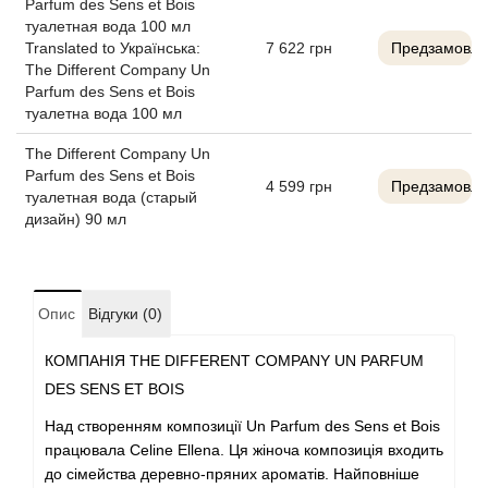
Parfum des Sens et Bois
Alexandre Barthet
туалетная вода 100 мл
Translated to Українська:
7 622
грн
Предзамовле
The Different Company Un
Alexandre J
Parfum des Sens et Bois
туалетна вода 100 мл
Alfred Dunhill
The Different Company Un
Parfum des Sens et Bois
4 599
грн
Предзамовле
Alyson Oldoini
туалетная вода (старый
дизайн) 90 мл
Alyssa Ashley
American Crew
Опис
Відгуки (0)
Amouage
КОМПАНІЯ THE DIFFERENT COMPANY UN PARFUM
DES SENS ET BOIS
Amouroud
Над створенням композиції Un Parfum des Sens et Bois
працювала Celine Ellena. Ця жіноча композиція входить
Andre L'Arom
до сімейства деревно-пряних ароматів. Найповніше