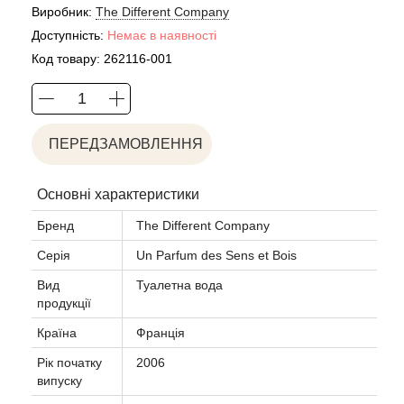
Acca Kappa
Cтатті
Виробник:
The Different Company
Доступність:
Немає в наявності
Acqua di Parma
Код товару:
262116-001
Acqua di Sardegna
Adidas
ПЕРЕДЗАМОВЛЕННЯ
Aedes de Venustas
Основні характеристики
Бренд
The Different Company
Aerin Lauder
Серія
Un Parfum des Sens et Bois
Affinessence
Вид
Туалетна вода
продукції
Afnan
Країна
Франція
Рік початку
2006
Agatha Ruiz de la Prada
випуску