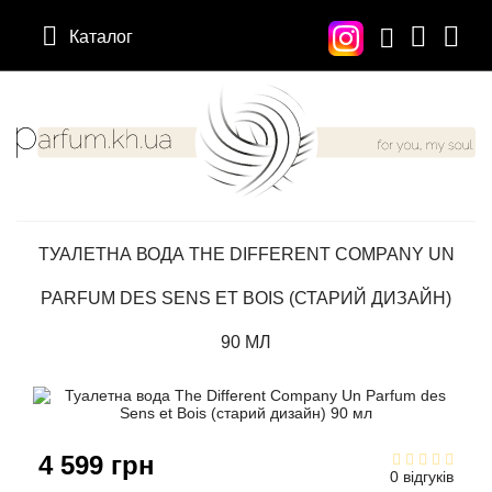
Каталог
12 Parfumeurs Francais
Про нас
Мій аккаунт
19-69
Вiдгуки
Історія замовлень
ТУАЛЕТНА ВОДА THE DIFFERENT COMPANY UN
27 87 Perfumes
Доставка
Розсилка новин
PARFUM DES SENS ET BOIS (СТАРИЙ ДИЗАЙН)
42° by Beauty More
Умови
90 МЛ
Abercrombie Fitch
Aкції
Absolument Parfumeur
Контакти
4 599 грн
0 відгуків