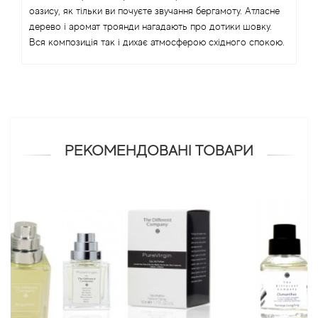
оазису, як тільки ви почуєте звучання бергамоту. Атласне
дерево і аромат троянди нагадають про дотики шовку.
Antonio Visconti
Вся композиція так і дихає атмосферою східного спокою.
Aquolina
Arabesque Perfumes
Arabiyat
РЕКОМЕНДОВАНІ ТОВАРИ
Aramis
Ariana Grande
Armaf
Armand Basi