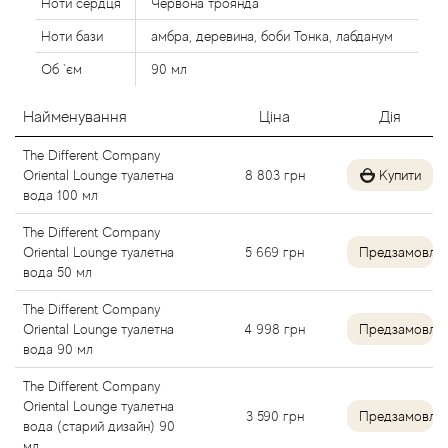
Ноти сердця
Червона троянда
Alexandre Barthet
Ноти бази
амбра, деревина, боби Тонка, лабданум
Об `єм
90 мл
Alexandre J
Найменування
Ціна
Дія
Alfred Dunhill
The Different Company
Alyson Oldoini
Oriental Lounge туалетна
8 803
грн
Купити
вода 100 мл
Alyssa Ashley
The Different Company
Oriental Lounge туалетна
5 669
грн
Предзамовле
вода 50 мл
American Crew
The Different Company
Amouage
Oriental Lounge туалетна
4 998
грн
Предзамовле
вода 90 мл
Amouroud
The Different Company
Oriental Lounge туалетна
3 590
грн
Предзамовле
вода (старий дизайн) 90
Andre L'Arom
мл