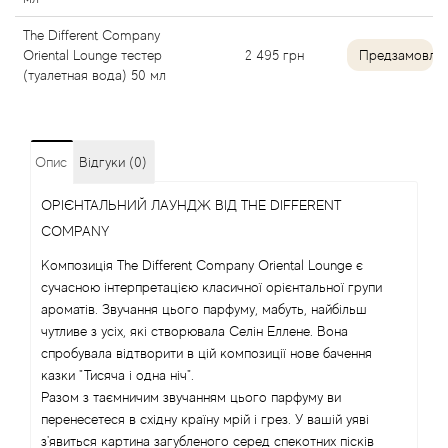
Angel Schlesser
The Different Company
Oriental Lounge тестер
2 495
грн
Предзамовле
(туалетная вода) 50 мл
Anima Mundi
Anna Sui
Опис
Відгуки (0)
Annayake
ОРІЄНТАЛЬНИЙ ЛАУНДЖ ВІД THE DIFFERENT
COMPANY
Anne Fontaine
Композиція The Different Company Oriental Lounge є
сучасною інтерпретацією класичної орієнтальної групи
Annick Goutal
ароматів. Звучання цього парфуму, мабуть, найбільш
чутливе з усіх, які створювала Селін Еллене. Вона
Antonia's Flowers
спробувала відтворити в цій композиції нове бачення
казки "Тисяча і одна ніч".
Antonio Banderas
Разом з таємничим звучанням цього парфуму ви
перенесетеся в східну країну мрій і грез. У вашій уяві
Antonio Puig
з'явиться картина загубленого серед спекотних пісків