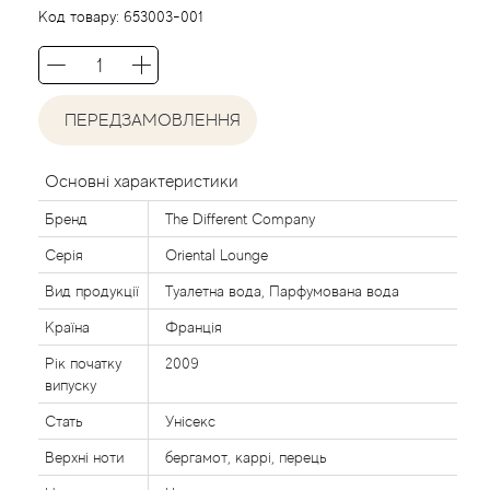
Agent Provocateur
Код товару:
653003-001
Agonist
ПЕРЕДЗАМОВЛЕННЯ
Aigner
Aj Arabia (Widian)
Основні характеристики
Бренд
The Different Company
Ajmal
Серія
Oriental Lounge
Al Haramain
Вид продукції
Туалетна вода, Парфумована вода
Країна
Франція
Al Jazeera
Рік початку
2009
випуску
Alaia Paris
Стать
Унісекс
Верхні ноти
бергамот, каррі, перець
Alexander McQueen