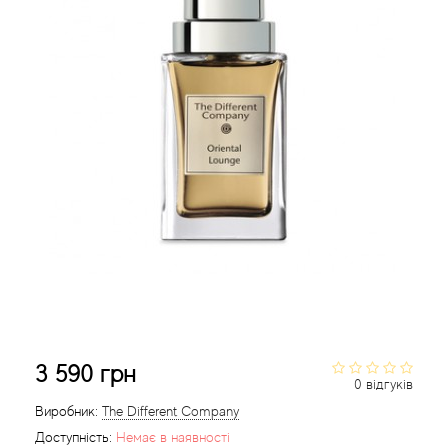
Acca Kappa
Cтатті
Acqua di Parma
Acqua di Sardegna
Adidas
Aedes de Venustas
Aerin Lauder
Affinessence
Afnan
3 590 грн
0 відгуків
Agatha Ruiz de la Prada
Виробник:
The Different Company
Доступність:
Немає в наявності