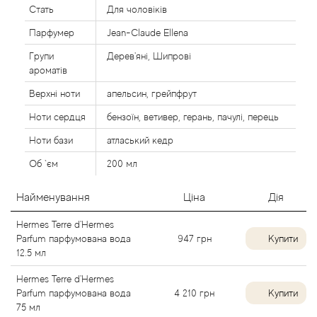
Стать
Для чоловіків
Alexandre Barthet
Парфумер
Jean-Claude Ellena
Alexandre J
Групи
Дерев'яні, Шипрові
ароматів
Alfred Dunhill
Верхні ноти
апельсин, грейпфрут
Ноти сердця
бензоїн, ветивер, герань, пачулі, перець
Alyson Oldoini
Ноти бази
атласький кедр
Alyssa Ashley
Об `єм
200 мл
American Crew
Найменування
Ціна
Дія
Hermes Terre d'Hermes
Amouage
Parfum парфумована вода
947
грн
Купити
12.5 мл
Amouroud
Hermes Terre d'Hermes
Parfum парфумована вода
4 210
грн
Купити
Andre L'Arom
75 мл