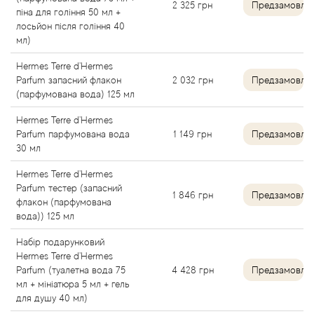
Arrogance
2 325
грн
Предзамовле
піна для гоління 50 мл +
лосьйон після гоління 40
Arte Profumi
мл)
Hermes Terre d'Hermes
ArteOlfatto
Parfum запасний флакон
2 032
грн
Предзамовле
(парфумована вода) 125 мл
Asabi
Hermes Terre d'Hermes
Parfum парфумована вода
1 149
грн
Предзамовле
Asgharali
30 мл
Hermes Terre d'Hermes
Atelier Cologne
Parfum тестер (запасний
1 846
грн
Предзамовле
флакон (парфумована
вода)) 125 мл
Atelier Des Ors
Набір подарунковий
Atelier Flou
Hermes Terre d'Hermes
Parfum (туалетна вода 75
4 428
грн
Предзамовле
мл + мініатюра 5 мл + гель
Athena's
для душу 40 мл)