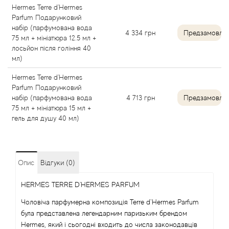
Hermes Terre d'Hermes
Atkinsons
Parfum Подарунковий
набір (парфумована вода
4 334
грн
Предзамовле
Attar Collection
75 мл + мініатюра 12.5 мл +
лосьйон після гоління 40
мл)
Au Pays de la Fleur d’Oranger
Hermes Terre d'Hermes
Axis
Parfum Подарунковий
набір (парфумована вода
4 713
грн
Предзамовле
75 мл + мініатюра 15 мл +
Azalia Parfums
гель для душу 40 мл)
Azzaro
Опис
Відгуки (0)
Baldessarini
HERMES TERRE D'HERMES PARFUM
Baldinini
Чоловіча парфумерна композиція Terre d`Hermes Parfum
була представлена легендарним паризьким брендом
Balenciaga
Hermes, який і сьогодні входить до числа законодавців