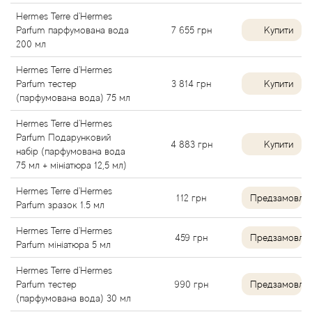
Hermes Terre d'Hermes
Angel Schlesser
Parfum парфумована вода
7 655
грн
Купити
200 мл
Anima Mundi
Hermes Terre d'Hermes
Parfum тестер
3 814
грн
Купити
Anna Sui
(парфумована вода) 75 мл
Hermes Terre d'Hermes
Annayake
Parfum Подарунковий
4 883
грн
Купити
набір (парфумована вода
Anne Fontaine
75 мл + мініатюра 12,5 мл)
Hermes Terre d'Hermes
112
грн
Предзамовле
Annick Goutal
Parfum зразок 1.5 мл
Hermes Terre d'Hermes
Antonia's Flowers
459
грн
Предзамовле
Parfum мініатюра 5 мл
Hermes Terre d'Hermes
Antonio Banderas
Parfum тестер
990
грн
Предзамовле
(парфумована вода) 30 мл
Antonio Puig