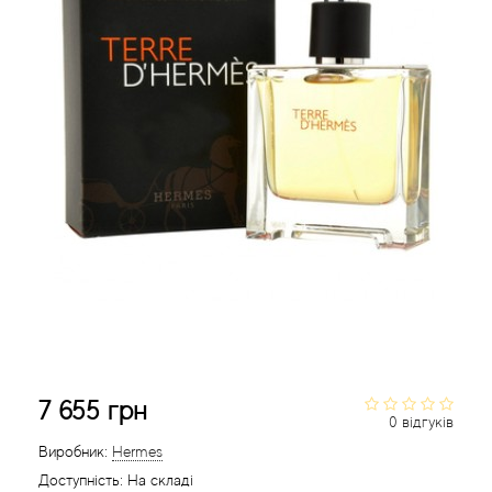
Acca Kappa
Cтатті
Acqua di Parma
Acqua di Sardegna
Adidas
Aedes de Venustas
Aerin Lauder
Affinessence
Afnan
7 655 грн
0 відгуків
Agatha Ruiz de la Prada
Виробник:
Hermes
Доступність:
На складі