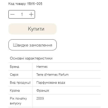
Agent Provocateur
Код товару:
15916-005
Agonist
Aigner
Купити
Aj Arabia (Widian)
Швидке замовлення
Ajmal
Основні характеристики
Al Haramain
Бренд
Hermes
Серія
Terre d'Hermes Parfum
Al Jazeera
Вид продукції
Парфумована вода
Alaia Paris
Країна
Франція
Рік початку
2009
Alexander McQueen
випуску