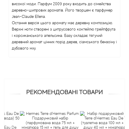
високої моди. Парфум 2009 року входить до сімейства
Balmain
деревно-шипрових ароматів. Його творцем є парфумер
Jean-Claude Ellena.
Bamotte
Остання версія цього аромату має деревну композицію.
Верхні ноти створені з цитрусового коктейлю грейпфрута
і корсиканського апельсина. Базу складає тягучий
Banana Republic
деревний аромат цінних порід дерев, сіамського бензоіну і
дубового мху.
Baruti
Baviphat
BeauFort London
РЕКОМЕНДОВАНІ ТОВАРИ
Bebe
Benetton
Bentley
u De