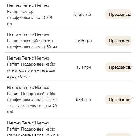
Hermes Terre d'Hermes
Parfum тестер
Antonio Visconti
6 396
грн
Предзамовле
(парфумована вода) 200
мл
Aquolina
Hermes Terre d'Hermes
Parfum запасний флакон
1 615
грн
Предзамовле
Arabesque Perfumes
(парфумована вода) 30 мл
Hermes Terre d'Hermes
Arabiyat
Parfum Подарочний набір
494
грн
Предзамовле
(мініатюра 5 мл + гель для
Aramis
душу 40 мл)
Hermes Terre d'Hermes
Ariana Grande
Parfum Подарочний набір
(парфумована вода 12.5 мл
584
грн
Предзамовле
+ бальзам після гоління 40
Armaf
мл)
Armand Basi
Hermes Terre d'Hermes
Parfum Подарочний набір
(парфумована вода 75 мл +