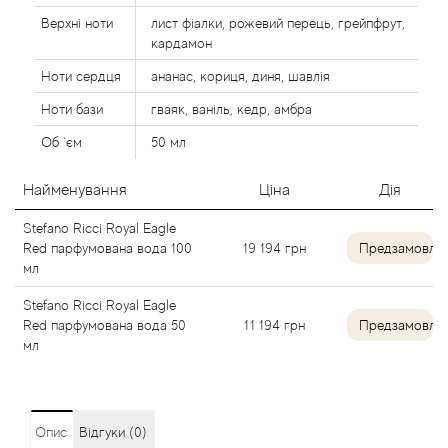
Alexandre Barthet
Верхні ноти
лист фіалки, рожевий перець, грейпфрут,
кардамон
Alexandre J
Ноти сердця
ананас, кориця, диня, шавлія
Ноти бази
гваяк, ваніль, кедр, амбра
Alfred Dunhill
Об `єм
50 мл
Alyson Oldoini
Найменування
Ціна
Дія
Alyssa Ashley
Stefano Ricci Royal Eagle
Red парфумована вода 100
19 194
грн
Предзамовле
мл
American Crew
Stefano Ricci Royal Eagle
Red парфумована вода 50
11 194
грн
Предзамовле
Amouage
мл
Amouroud
Andre L'Arom
Опис
Відгуки (0)