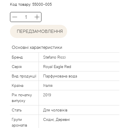
Agent Provocateur
Код товару:
55000-005
Agonist
ПЕРЕДЗАМОВЛЕННЯ
Aigner
Aj Arabia (Widian)
Основні характеристики
Бренд
Stefano Ricci
Ajmal
Серія
Royal Eagle Red
Al Haramain
Вид продукції
Парфумована вода
Країна
Італія
Al Jazeera
Рік початку
2019
випуску
Alaia Paris
Стать
Для чоловіків
Групи
Східні, Деревні
Alexander McQueen
ароматів