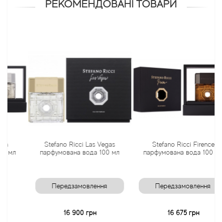
РЕКОМЕНДОВАНІ ТОВАРИ
Antonio Visconti
Aquolina
Arabesque Perfumes
Arabiyat
Aramis
Stefano Ricci Las Vegas
Stefano Ricci Firence
Ariana Grande
л
парфумована вода 100 мл
парфумована вода 100 мл
Armaf
Передзамовлення
Передзамовлення
Armand Basi
16 900 грн
16 675 грн