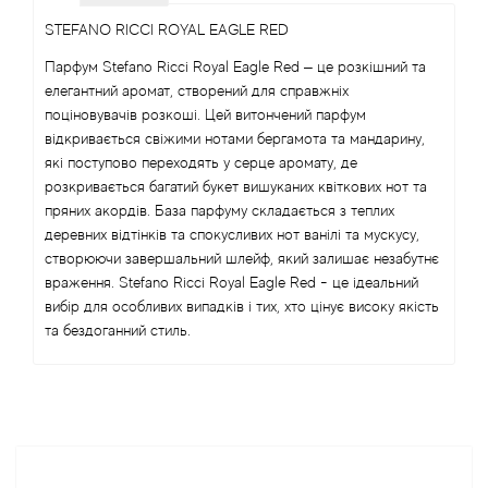
STEFANO RICCI ROYAL EAGLE RED
Angel Schlesser
Парфум Stefano Ricci Royal Eagle Red – це розкішний та
елегантний аромат, створений для справжніх
Anima Mundi
поціновувачів розкоші. Цей витончений парфум
відкривається свіжими нотами бергамота та мандарину,
Anna Sui
які поступово переходять у серце аромату, де
розкривається багатий букет вишуканих квіткових нот та
Annayake
пряних акордів. База парфуму складається з теплих
деревних відтінків та спокусливих нот ванілі та мускусу,
Anne Fontaine
створюючи завершальний шлейф, який залишає незабутнє
враження. Stefano Ricci Royal Eagle Red - це ідеальний
вибір для особливих випадків і тих, хто цінує високу якість
Annick Goutal
та бездоганний стиль.
Antonia's Flowers
Antonio Banderas
Antonio Puig