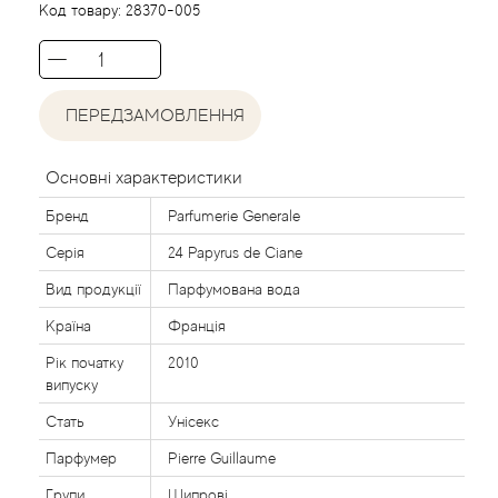
Acca Kappa
Cтатті
Код товару:
28370-005
Acqua di Parma
Acqua di Sardegna
ПЕРЕДЗАМОВЛЕННЯ
Adidas
Основні характеристики
Бренд
Parfumerie Generale
Aedes de Venustas
Серія
24 Papyrus de Ciane
Aerin Lauder
Вид продукції
Парфумована вода
Країна
Франція
Affinessence
Рік початку
2010
випуску
Afnan
Стать
Унісекс
Agatha Ruiz de la Prada
Парфумер
Pierre Guillaume
Групи
Шипрові