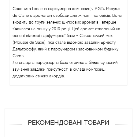
Alexandre Barthet
Соковита і зелена парфумерна композиція PG24 Papyrus
de Ciane є ароматом свободи для жінок і чоловіків. Вона
входить до групи зелених шипрових ароматів і вперше
Alexandre J
з'явилася на ринку у 2010 році. Цей аромат створений на
основі відомої парфумерної бази - Саксонський мох
Alfred Dunhill
(Mousse de Saxe), яка стала відомою завдяки Ернесту
Дальтроффу, який є парфумером і засновником будинку
Alyson Oldoini
Caron.
Легендарна парфумерна база отримала більш сучасний
Alyssa Ashley
звучання завдяки присутності в складі композиції
додаткових свіжих акордів.
American Crew
Amouage
Amouroud
РЕКОМЕНДОВАНІ ТОВАРИ
Andre L'Arom