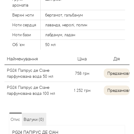
Agent Provocateur
ароматів
Верхні ноти
бергамот, гальбанум
Agonist
Ноти сердця
лаванда, неролі, полин
Aigner
Ноти бази
лабданум, ладан
Об `єм
50 мл
Aj Arabia (Widian)
Найменування
Ціна
Дія
Ajmal
PG24 Папірус де Сіане
758
грн
Предзамовле
парфумована вода 50 мл
Al Haramain
PG24 Папірус де Сіане
1 252
грн
Предзамовле
парфумована вода 100 мл
Al Jazeera
Alaia Paris
Опис
Відгуки (0)
Alexander McQueen
PG24 ПАПІРУС ДЕ СІАН