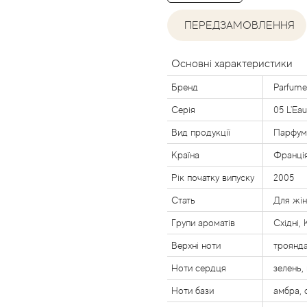
ПЕРЕДЗАМОВЛЕННЯ
Основні характеристики
Бренд
Parfume
Серія
05 L'Eau
Вид продукції
Парфум
Країна
Франці
Рік початку випуску
2005
Стать
Для жі
Групи ароматів
Східні, 
Верхні ноти
троянда
Ноти сердця
зелень, 
Ноти бази
амбра, 