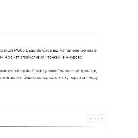
зиція PG05 L'Eau de Circe від Parfumerie Generale
ом. Аромат спокусливий і тонкий, він чудово
кзотичної орхідеї, спокусливої дамаської троянди,
тої зелені, білого солодкого м'яку персика і меду.
<
>