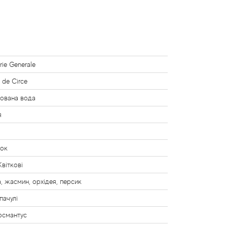
rie Generale
 de Circe
ована вода
я
нок
Квіткові
, жасмин, орхідея, персик
пачулі
османтус