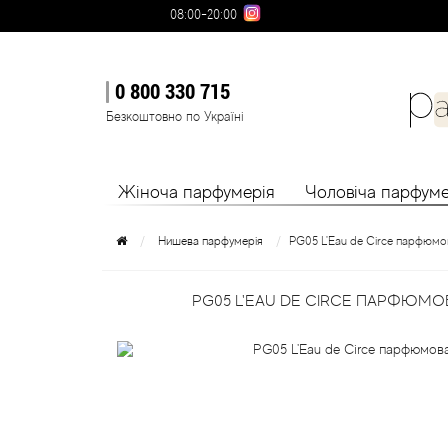
08:00-20:00
0 800 330 715
Безкоштовно по Україні
Жіноча парфумерія
Чоловіча парфуме
Нишева парфумерія
PG05 L'Eau de Circe парфюмо
PG05 L'EAU DE CIRCE ПАРФЮМО