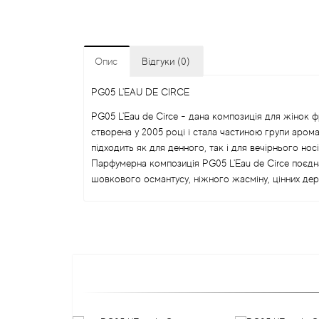
Опис
Відгуки (0)
PG05 L'EAU DE CIRCE
PG05 L'Eau de Circe - дана композиція для жінок ф
створена у 2005 році і стала частиною групи аромат
підходить як для денного, так і для вечірнього носі
Парфумерна композиція PG05 L'Eau de Circe поєднал
шовкового османтусу, ніжного жасміну, цінних дере