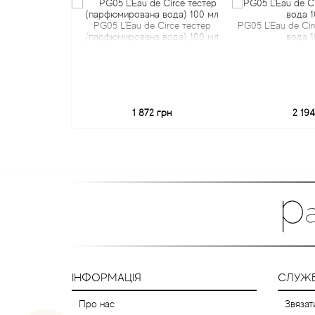
PG05 L'Eau de Circe тестер
PG05 L'Eau de Ci
(парфюмирована вода) 100 мл
вода 1
1 872 грн
2 194
ІНФОРМАЦІЯ
СЛУЖБ
Про нас
Звязат