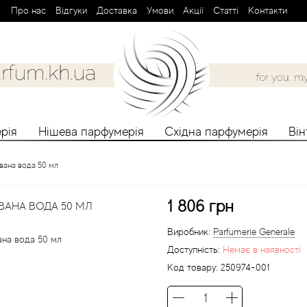
Про нас
Вiдгуки
Доставка
Умови
Aкції
Cтатті
Контакти
рія
Нішева парфумерія
Східна парфумерія
Ві
вана вода 50 мл
1 806 грн
ВАНА ВОДА 50 МЛ
Виробник:
Parfumerie Generale
Доступність:
Немає в наявності
Код товару:
250974-001