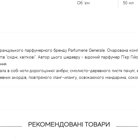
Об `єм
50 мл
ранцузького парфумерного бренду Parfumerie Generale. Очарована компо
ів "східні, квіткові". Автор цього шедевру - відомий парфумер П'єр Гій
ння.
а в собі ноти дорогоцінної амбри, смолисто-деревного листя пачулі, е
вних акордів, повітряного іланг-илангу, освіжаючого мандарина, сокови
РЕКОМЕНДОВАНІ ТОВАРИ