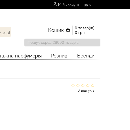
Мій аккаунт
ua
0 товар(ів)
Кошик
0 грн
нтажна парфумерія
Розпив
Бренди
0 відгуків