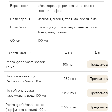
Alexandre Barthet
Верхні ноти
айва, коріандр, рожева вода, насіння
моркви, шафран
Alexandre J
Ноти сердця
магнолія, півонія, троянда, фрезія біла
Ноти бази
білий мускус, білий кедр, бензоїн, боби
Alfred Dunhill
Тонка, мед, сандал
Об `єм
100 мл
Alyson Oldoini
Найменування
Ціна
Дія
Alyssa Ashley
Penhaligon's Vaara зразок
105
грн
Предзамовле
1.5 мл
American Crew
Парфумована вода
1 589
грн
Предзамовле
Penhaligon's Vaara 50 мл
Amouage
Пенгейгонс Ваара
2 818
грн
Предзамовле
Amouroud
парфумована вода 100 мл
Penhaligon's Vaara тестер
2 553
грн
Предзамовле
Andre L'Arom
(парфумована вода) 100 мл