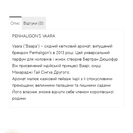
Angel Schlesser
Опис
Відгуки (0)
Anima Mundi
PENHALIGON'S VAARA
Anna Sui
Vaara ("Ваара") - східний квітковий аромат, випущений
брендом Penhaligon’s в 2013 році. Цей універсальний
Annayake
парфум для чоловіків і жінок створив Бертран Дюшофур.
Він присвячений індійській принцесі Ваарі, онуці
Anne Fontaine
Махараджі Гай Сінгха Другого.
Аромат малює казковий пейзаж Індії з її спокусливими
прянощами, величними палацами та пишними садами.
Annick Goutal
Його власник зможе відчути себе членом королівської
родини.
Antonia's Flowers
Antonio Banderas
Antonio Puig