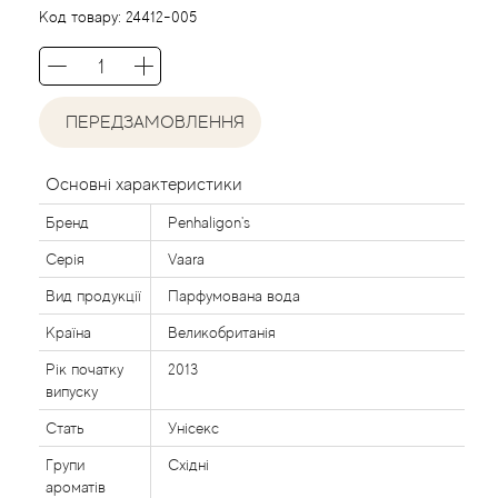
Agent Provocateur
Код товару:
24412-005
Agonist
ПЕРЕДЗАМОВЛЕННЯ
Aigner
Aj Arabia (Widian)
Основні характеристики
Бренд
Penhaligon's
Ajmal
Серія
Vaara
Al Haramain
Вид продукції
Парфумована вода
Країна
Великобританія
Al Jazeera
Рік початку
2013
випуску
Alaia Paris
Стать
Унісекс
Групи
Східні
Alexander McQueen
ароматів