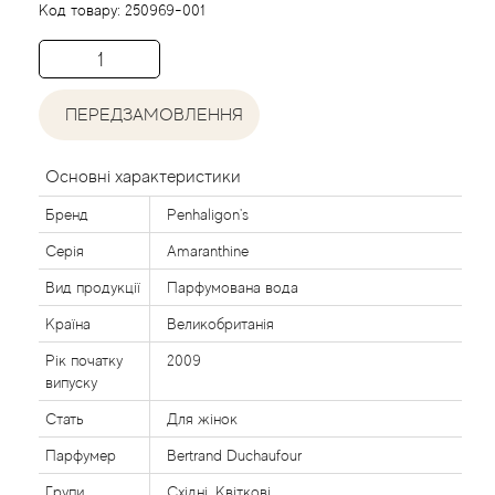
Acca Kappa
Cтатті
Код товару:
250969-001
Acqua di Parma
Acqua di Sardegna
ПЕРЕДЗАМОВЛЕННЯ
Adidas
Основні характеристики
Бренд
Penhaligon's
Aedes de Venustas
Серія
Amaranthine
Aerin Lauder
Вид продукції
Парфумована вода
Країна
Великобританія
Affinessence
Рік початку
2009
випуску
Afnan
Стать
Для жінок
Agatha Ruiz de la Prada
Парфумер
Bertrand Duchaufour
Групи
Східні, Квіткові