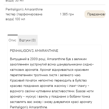
вода) 50 мл
Alexandre Barthet
Penhaligon's Amaranthine
тестер (парфюмирована
1 385
грн
Предзамовле
Alexandre J
вода) 100 мл
Alfred Dunhill
Опис
Відгуки (0)
Alyson Oldoini
PENHALIGON'S AMARANTHINE
Alyssa Ashley
Випущений в 2009 році, Amaranthine був з великим
захопленням зустрінутий всіма шанувальниками східно-
American Crew
квіткових ароматів. Аромат відкривається красивим
переплетенням тропічних листя і зеленого чаю.
Amouage
Красивий початок непомітно переходить в буйство
красиво поєднаних ароматів жасміну і іланг-ілангу -
відомого своїми чутливими властивостями. Базові ноти
Amouroud
аромату - мускус і ваніль у поєднанні з бобами тонка
заставлять вас знову і знову дивуватися красі аромату
Andre L'Arom
Penhaligon's Amaranthine.