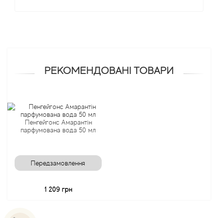
Angel Schlesser
Anima Mundi
Anna Sui
РЕКОМЕНДОВАНІ ТОВАРИ
Annayake
Anne Fontaine
Пенгейгонс Амарантін
парфумована вода 50 мл
Annick Goutal
Передзамовлення
Antonia's Flowers
1 209 грн
Antonio Banderas
Antonio Puig