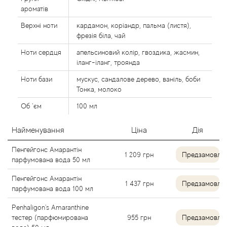
Agent Provocateur
ароматів
Верхні ноти
кардамон, коріандр, пальма (листя),
Agonist
фрезія біла, чай
Ноти сердця
апельсиновий колір, гвоздика, жасмин,
Aigner
іланг-іланг, троянда
Ноти бази
мускус, сандалове дерево, ваніль, боби
Aj Arabia (Widian)
Тонка, молоко
Об `єм
100 мл
Ajmal
Найменування
Ціна
Дія
Al Haramain
Пенгейгонс Амарантін
1 209
грн
Предзамовле
парфумована вода 50 мл
Al Jazeera
Пенгейгонс Амарантін
1 437
грн
Предзамовле
Alaia Paris
парфумована вода 100 мл
Penhaligon's Amaranthine
Alexander McQueen
тестер (парфюмирована
955
грн
Предзамовле