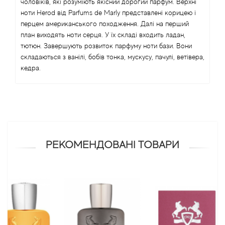
чоловіків, які розуміють якісний дорогий парфум. Верхні
ноти Herod від Parfums de Marly представлені корицею і
Antonio Visconti
перцем американського походження. Далі на перший
план виходять ноти серця. У їх складі входить ладан,
тютюн. Завершують розвиток парфуму ноти бази. Вони
Aquolina
складаються з ванілі, бобів тонка, мускусу, пачулі, ветівера,
кедра.
Arabesque Perfumes
Arabiyat
Aramis
РЕКОМЕНДОВАНІ ТОВАРИ
Ariana Grande
Armaf
Armand Basi