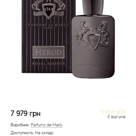
Acca Kappa
Cтатті
Acqua di Parma
Acqua di Sardegna
Adidas
Aedes de Venustas
Aerin Lauder
Affinessence
Afnan
7 979 грн
0 відгуків
Agatha Ruiz de la Prada
Виробник:
Parfums de Marly
Доступність:
На складі