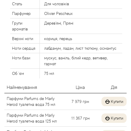
Стать
Для чоловіків
Alexandre Barthet
Парфумер
Olivier Pescheux
Alexandre J
Групи
Дерев'яні, Пряні
ароматів
Alfred Dunhill
Верхні ноти
кориця, перець
Ноти сердця
лабданум, ладан, лист тютюну, османтус
Alyson Oldoini
Ноти бази
мускус, ваніль, білий кедр, ветивер,
гармат
Alyssa Ashley
Об `єм
75 мл
American Crew
Найменування
Ціна
Дія
Amouage
Парфуми Parfums de Marly
7 979
грн
Купити
Herod туалетна вода 75 мл
Amouroud
Парфуми Parfums de Marly
11 367
грн
Купити
Herod туалетна вода 125 мл
Andre L'Arom