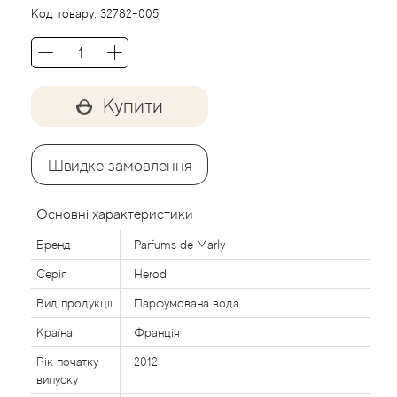
Agent Provocateur
Код товару:
32782-005
Agonist
Aigner
Купити
Aj Arabia (Widian)
Швидке замовлення
Ajmal
Основні характеристики
Al Haramain
Бренд
Parfums de Marly
Серія
Herod
Al Jazeera
Вид продукції
Парфумована вода
Alaia Paris
Країна
Франція
Рік початку
2012
Alexander McQueen
випуску