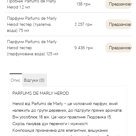
Пробник Parfums de Marly
138
грн
Предзамовле
Herod 1.2 мл
Angel Schlesser
Парфуми Parfums de Marly
Herod тестер (туалетна
2 257
грн
Предзамовле
Anima Mundi
вода) 75 мл
Anna Sui
Парфуми Parfums de Marly
Herod тестер
9 436
грн
Предзамовле
(парфумована вода) 125 мл
Annayake
Anne Fontaine
Опис
Відгуки (0)
Annick Goutal
PARFUMS DE MARLY HEROD
Antonia's Flowers
Herod від Parfums de Marly - це чоловічий парфум, який
належить до групи деревних, до підгрупи пряних ароматів.
Він уособлює 18 вік. Це часи правління Людовика 15.
Antonio Banderas
Скрізь панував дух перемоги і мужності.
Композиція призначена для елегантних, вишуканих
Antonio Puig