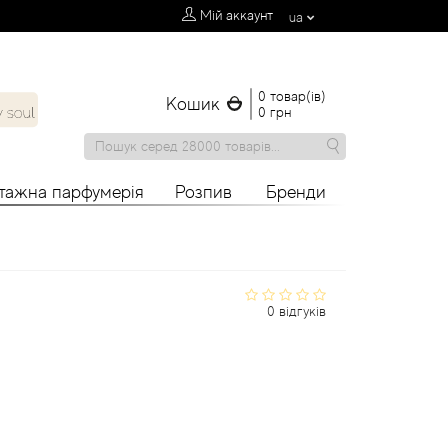
Мій аккаунт
ua
0 товар(ів)
Кошик
0 грн
нтажна парфумерія
Розпив
Бренди
0 відгуків