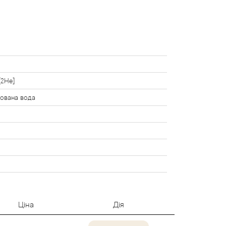
[2He]
ована вода
Ціна
Дія