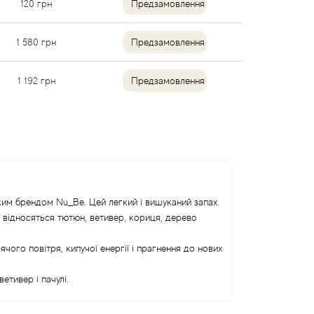
120
грн
Предзамовлення
1 580
грн
Предзамовлення
1 192
грн
Предзамовлення
ьким брендом Nu_Be. Цей легкий і вишуканий запах.
т відносяться тютюн, ветивер, кориця, дерево
чого повітря, кипучої енергії і прагнення до нових
етивер і пачулі.