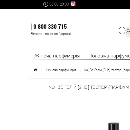
08:00-20:00
0 800 330 715
Безкоштовно по Україні
Жіноча парфумерія
Чоловіча парфуме
Нишева парфумерія
Nu_Be Гелій [2He] тестер (па
NU_BE ГЕЛІЙ [2HE] ТЕСТЕР (ПАРФУ