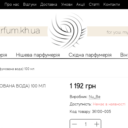
Про нас
Вiдгуки
Доставка
Умови
Aкції
Cтатті
Контакти
рія
Нішева парфумерія
Східна парфумерія
Ві
рфумована вода) 100 мл
1 192 грн
МОВАНА ВОДА) 100 МЛ
Виробник:
Nu_Be
Доступність:
Немає в наявності
Код товару:
36100-005