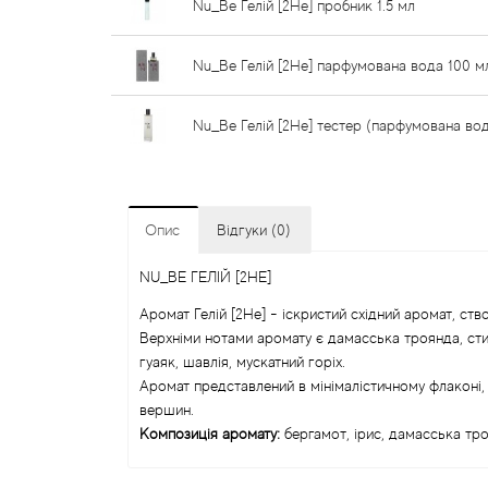
Nu_Be Гелій [2He] пробник 1.5 мл
Nu_Be Гелій [2He] парфумована вода 100 м
Nu_Be Гелій [2He] тестер (парфумована вод
Опис
Відгуки (0)
NU_BE ГЕЛІЙ [2HE]
Аромат Гелій [2He] - іскристий східний аромат, ств
Верхніми нотами аромату є дамасська троянда, стир
гуаяк, шавлія, мускатний горіх.
Аромат представлений в мінімалістичному флаконі, 
вершин.
Композиція аромату:
бергамот, ірис, дамасська троя