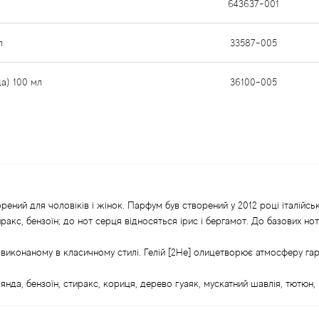
643637-001
л
33587-005
а) 100 мл
36100-005
орений для чоловіків і жінок. Парфум був створений у 2012 році італійс
акс, бензоїн; до нот серця відносяться ірис і бергамот. До базових но
виконаному в класичному стилі. Гелій [2He] олицетворює атмосферу гаря
нда, бензоїн, стиракс, кориця, дерево гуаяк, мускатний шавлія, тютюн, в