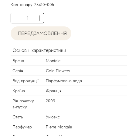
Agent Provocateur
Код товару:
23410-005
Agonist
ПЕРЕДЗАМОВЛЕННЯ
Aigner
Aj Arabia (Widian)
Основні характеристики
Бренд
Montale
Ajmal
Серія
Gold Flowers
Al Haramain
Вид продукції
Парфумована вода
Країна
Франція
Al Jazeera
Рік початку
2009
випуску
Alaia Paris
Стать
Унісекс
Парфумер
Pierre Montale
Alexander McQueen