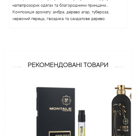
напівпрозорих одягах та благородними принцами...
Композиція аромату: амбра, дерево агар, тубероза,
Antonio Visconti
червоний перець, гвоздика та сандалове дерево.
Aquolina
Arabesque Perfumes
Arabiyat
РЕКОМЕНДОВАНІ ТОВАРИ
Aramis
Ariana Grande
Armaf
Armand Basi