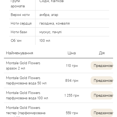
Групи
Східні, Квіткові
Alexandre Barthet
ароматів
Верхні ноти
амбра, агар
Alexandre J
Ноти сердця
гвоздика, конвалія
Ноти бази
мускус, пачулі
Alfred Dunhill
Об `єм
100 мл
Alyson Oldoini
Найменування
Ціна
Дія
Alyssa Ashley
Montale Gold Flowers
110
грн
Предзамовле
зразок 2 мл
American Crew
Montale Gold Flowers
894
грн
Предзамовле
парфумована вода 50 мл
Amouage
Montale Gold Flowers
1 255
грн
Предзамовле
парфумована вода 100 мл
Amouroud
Montale Gold Flowers
Andre L'Arom
тестер (парфюмирована
559
грн
Предзамовле