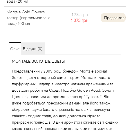
вода) 20 мл
Angel Schlesser
Montale Gold Flowers
1 235 грн
тестер (парфюмирована
Предзамовле
1 073
грн
вода) 100 мл
Anima Mundi
Anna Sui
Опис
Відгуки (0)
Annayake
MONTALE ЗОЛОТЫЕ ЦВЕТЫ
Anne Fontaine
Представлений у 2009 році брендом Montale аромат
Золоті Цветы створений саме П'єром Монталь. Багато
Annick Goutal
парфумерних шедеврів маестро натхнені враженнями та
досвідом роботи на Сході. Подібно Golden Aoud, Золоті
Цветы відноситься до ароматів категорії "унісекс". Він
Antonia's Flowers
дуже подобається прекрасним дамам, але його також
обирають і дуже багато справжніх чоловіків. Блискуча
Antonio Banderas
свіжість східних садів, до якої додається гіркота
прекрасних прянощів. З цим ароматом оживає світ східних
Antonio Puig
казок, населений прекрасними красунями в струмуючих