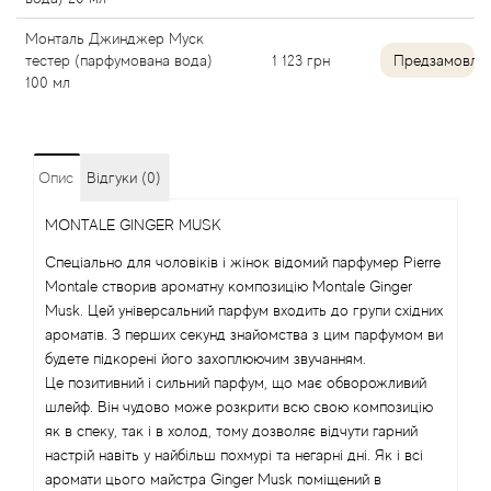
Alexandre Barthet
Монталь Джинджер Муск
тестер (парфумована вода)
1 123
грн
Предзамовле
Alexandre J
100 мл
Alfred Dunhill
Опис
Відгуки (0)
Alyson Oldoini
MONTALE GINGER MUSK
Alyssa Ashley
Спеціально для чоловіків і жінок відомий парфумер Pierre
Montale створив ароматну композицію Montale Ginger
American Crew
Musk. Цей універсальний парфум входить до групи східних
ароматів. З перших секунд знайомства з цим парфумом ви
будете підкорені його захоплюючим звучанням.
Amouage
Це позитивний і сильний парфум, що має обворожливий
шлейф. Він чудово може розкрити всю свою композицію
Amouroud
як в спеку, так і в холод, тому дозволяє відчути гарний
настрій навіть у найбільш похмурі та негарні дні. Як і всі
Andre L'Arom
аромати цього майстра Ginger Musk поміщений в