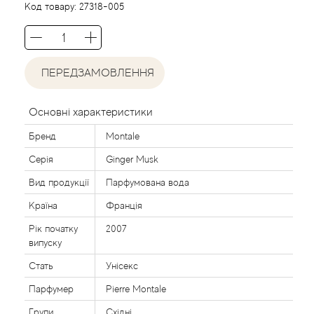
Acca Kappa
Cтатті
Код товару:
27318-005
Acqua di Parma
Acqua di Sardegna
ПЕРЕДЗАМОВЛЕННЯ
Adidas
Основні характеристики
Бренд
Montale
Aedes de Venustas
Серія
Ginger Musk
Aerin Lauder
Вид продукції
Парфумована вода
Країна
Франція
Affinessence
Рік початку
2007
випуску
Afnan
Стать
Унісекс
Agatha Ruiz de la Prada
Парфумер
Pierre Montale
Групи
Східні