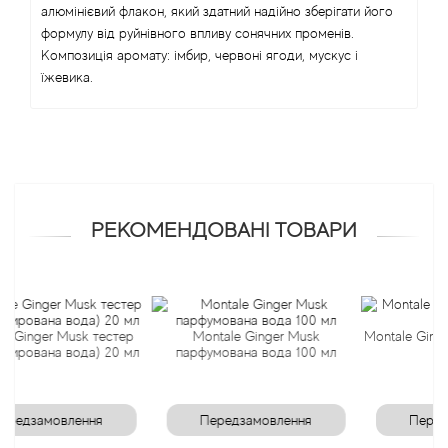
алюмінієвий флакон, який здатний надійно зберігати його
Angel Schlesser
формулу від руйнівного впливу сонячних променів.
Композиція аромату: імбир, червоні ягоди, мускус і
їжевика.
Anima Mundi
Anna Sui
Annayake
РЕКОМЕНДОВАНІ ТОВАРИ
Anne Fontaine
Annick Goutal
r Musk тестер
Montale Ginger Musk
Montale Ginger Musk 
Antonia's Flowers
а вода) 20 мл
парфумована вода 100 мл
Antonio Banderas
мовлення
Передзамовлення
Передзамовл
Antonio Puig