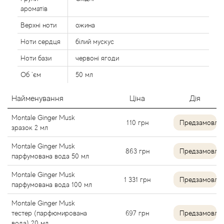
Agent Provocateur
ароматів
Верхні ноти
ожина
Agonist
Ноти сердця
білий мускус
Aigner
Ноти бази
червоні ягоди
Об `єм
50 мл
Aj Arabia (Widian)
Найменування
Ціна
Дія
Ajmal
Montale Ginger Musk
110
грн
Предзамовле
зразок 2 мл
Al Haramain
Montale Ginger Musk
863
грн
Предзамовле
парфумована вода 50 мл
Al Jazeera
Montale Ginger Musk
1 331
грн
Предзамовле
Alaia Paris
парфумована вода 100 мл
Montale Ginger Musk
Alexander McQueen
тестер (парфюмирована
697
грн
Предзамовле
вода) 20 мл