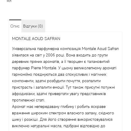
мл
Alexandre Barthet
Alexandre J
Опис
Відгуки (0)
Alfred Dunhill
MONTALE AOUD SAFRAN
Універсальна парфумерна композиція Montale Aoud Safran
Alyson Oldoini
з'явилася на світ у 2006 році. Вона входить до групи
деревних пряних ароматів, а її творцем є талановитий
Alyssa Ashley
парфумер Pierre Montale. У цьому великолепному ароматі
гармонійно поєднуються два спокусливих і магічних
компоненти, здатні розбудити почуття, розпалити
American Crew
пристрасть і запалити емоції. Тут також присутні потужні
афродизіаки, здатні привертати увагу представників
Amouage
протилежної статі.
Аромат має непередавану глибину і робить яскраве
Amouroud
враження широким спектром власного запаху, східного
шику і розкіші. Для його створення використовувалися
Andre L'Arom
виключно натуральні масла, підібрані відповідно до