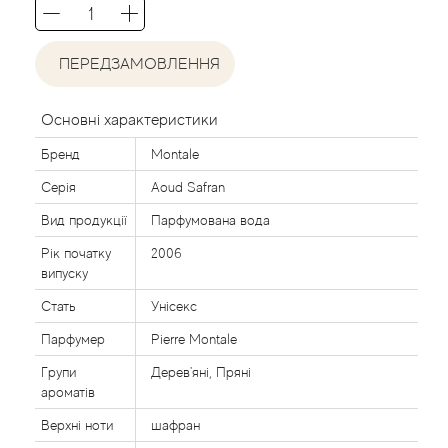
Acca Kappa
Cтатті
Acqua di Parma
ПЕРЕДЗАМОВЛЕННЯ
Acqua di Sardegna
Основні характеристики
Adidas
Бренд
Montale
Серія
Aoud Safran
Aedes de Venustas
Вид продукції
Парфумована вода
Рік початку
2006
Aerin Lauder
випуску
Affinessence
Стать
Унісекс
Парфумер
Pierre Montale
Afnan
Групи
Дерев'яні, Пряні
ароматів
Agatha Ruiz de la Prada
Верхні ноти
шафран