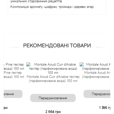
унікальних старовинних рецептів.
Композиція аромату: шафран, троянда і дерево агар.
Angel Schlesser
Anima Mundi
Anna Sui
РЕКОМЕНДОВАНІ ТОВАРИ
Annayake
Anne Fontaine
ne тестер
Montale Aoud Ambre те
Annick Goutal
а) 100 мл
Montale Aoud Cuir d'Arabie тестер
(парфюмирована вода) 1
(парфюмирована вода) 100 мл
Antonia's Flowers
ення
Передзамовлення
Передзамовлення
Antonio Banderas
1 396 грн
2 664 грн
Antonio Puig