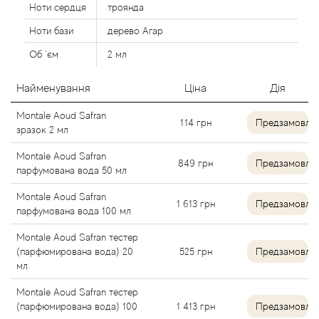
Ноти сердця
троянда
Agent Provocateur
Ноти бази
дерево Агар
Agonist
Об `єм
2 мл
Aigner
Найменування
Ціна
Дія
Montale Aoud Safran
Aj Arabia (Widian)
114
грн
Предзамовле
зразок 2 мл
Ajmal
Montale Aoud Safran
849
грн
Предзамовле
парфумована вода 50 мл
Al Haramain
Montale Aoud Safran
1 613
грн
Предзамовле
парфумована вода 100 мл
Al Jazeera
Montale Aoud Safran тестер
(парфюмирована вода) 20
525
грн
Предзамовле
Alaia Paris
мл
Montale Aoud Safran тестер
Alexander McQueen
(парфюмирована вода) 100
1 413
грн
Предзамовле