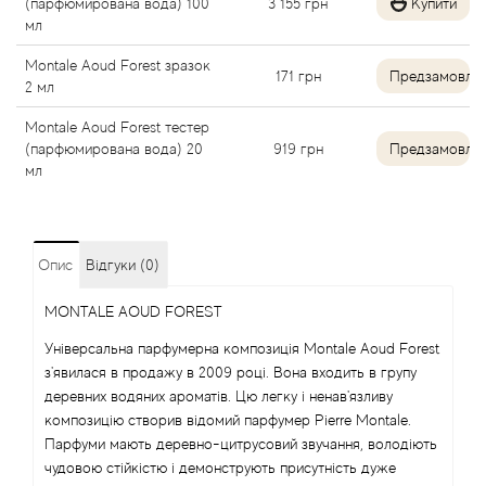
(парфюмирована вода) 100
3 155
грн
Купити
мл
Angel Schlesser
Montale Aoud Forest зразок
171
грн
Предзамовле
2 мл
Anima Mundi
Montale Aoud Forest тестер
Anna Sui
(парфюмирована вода) 20
919
грн
Предзамовле
мл
Annayake
Anne Fontaine
Опис
Відгуки (0)
MONTALE AOUD FOREST
Annick Goutal
Універсальна парфумерна композиція Montale Aoud Forest
Antonia's Flowers
з'явилася в продажу в 2009 році. Вона входить в групу
деревних водяних ароматів. Цю легку і ненав'язливу
композицію створив відомий парфумер Pierre Montale.
Antonio Banderas
Парфуми мають деревно-цитрусовий звучання, володіють
чудовою стійкістю і демонструють присутність дуже
Antonio Puig