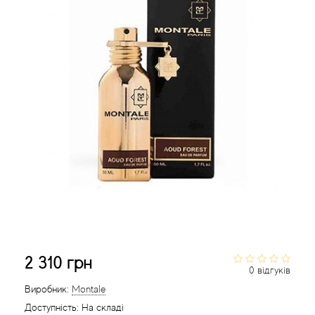
Acca Kappa
Cтатті
Acqua di Parma
Acqua di Sardegna
Adidas
Aedes de Venustas
Aerin Lauder
Affinessence
Afnan
2 310 грн
0 відгуків
Agatha Ruiz de la Prada
Виробник:
Montale
Доступність:
На складі