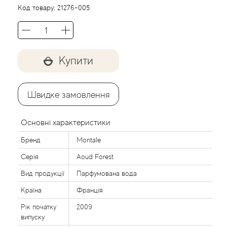
Agent Provocateur
Код товару:
21276-005
Agonist
Aigner
Купити
Aj Arabia (Widian)
Швидке замовлення
Ajmal
Основні характеристики
Al Haramain
Бренд
Montale
Серія
Aoud Forest
Al Jazeera
Вид продукції
Парфумована вода
Alaia Paris
Країна
Франція
Рік початку
2009
Alexander McQueen
випуску