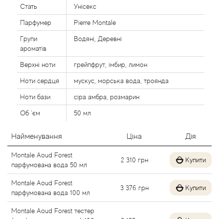
Стать
Унісекс
Alexandre Barthet
Парфумер
Pierre Montale
Alexandre J
Групи
Водяні, Деревні
ароматів
Alfred Dunhill
Верхні ноти
грейпфрут, імбир, лимон
Ноти сердця
мускус, морська вода, троянда
Alyson Oldoini
Ноти бази
сіра амбра, розмарин
Alyssa Ashley
Об `єм
50 мл
American Crew
Найменування
Ціна
Дія
Montale Aoud Forest
2 310
грн
Купити
Amouage
парфумована вода 50 мл
Montale Aoud Forest
Amouroud
3 376
грн
Купити
парфумована вода 100 мл
Andre L'Arom
Montale Aoud Forest тестер