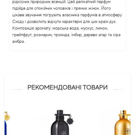
рідкісних природних есенцій. Цей делікатний парфум
підійде для спокійних чоловіків і прямих жінок. Його
Antonio Visconti
цікаве звучання погрузить власника парфумів в атмосферу
Сходу і дозволить відчути характерні для цих країн дух.
Композиція аромату: морська вода, мускус, лимон,
Aquolina
грейпфрут, розмарин, троянда, імбир, дерево агар та сіра
амбра.
Arabesque Perfumes
Arabiyat
Aramis
РЕКОМЕНДОВАНІ ТОВАРИ
Ariana Grande
Armaf
Armand Basi