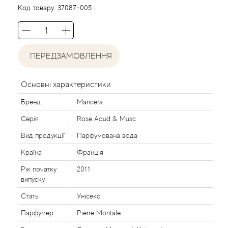
Agent Provocateur
Код товару:
37087-005
Agonist
ПЕРЕДЗАМОВЛЕННЯ
Aigner
Aj Arabia (Widian)
Основні характеристики
Бренд
Mancera
Ajmal
Серія
Rose Aoud & Musc
Al Haramain
Вид продукції
Парфумована вода
Країна
Франція
Al Jazeera
Рік початку
2011
випуску
Alaia Paris
Стать
Унісекс
Парфумер
Pierre Montale
Alexander McQueen