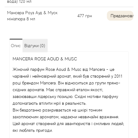
вода) 120 мл
Angel Schlesser
Мансера Роуз Ауд & Муск
477
грн
Предзамовле
мініатюра 8 мл
Anima Mundi
Anna Sui
Опис
Відгуки (0)
Annayake
MANCERA ROSE AOUD & MUSC
Жіночий парфум Rose Aoud & Musc від Mancera - це
Anne Fontaine
чарівний і неймовірний аромат, який був створений у 2011
році брендом Mancera. Він відноситься до групи пряно-
Annick Goutal
східних ароматів. Має справжній еталон якості,
завоювавши лідерську позицію. Східні мотиви парфуму
допомагають втілити мрії в реальність.
Antonia's Flowers
Він бездоганно розкривається на шкірі тонким
захоплюючим ароматом, надаючи незвичайні враження.
Antonio Banderas
Цей аромат створений для авантюристів і сміливих людей,
які люблять пригоди.
Antonio Puig