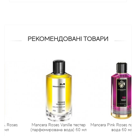
Antonio Visconti
Aquolina
РЕКОМЕНДОВАНІ ТОВАРИ
Arabesque Perfumes
Arabiyat
Aramis
Ariana Grande
Armaf
Armand Basi
oses
Mancera Roses Vanille тестер
Mancera Pink Roses парфумо
(парфюмирована вода) 60 мл
вода 60 мл