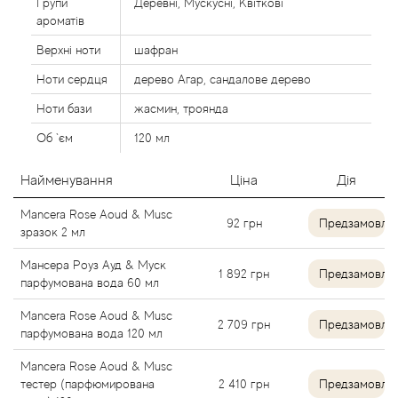
Групи
Деревні, Мускусні, Квіткові
Alexandre Barthet
ароматів
Верхні ноти
шафран
Alexandre J
Ноти сердця
дерево Агар, сандалове дерево
Ноти бази
жасмин, троянда
Alfred Dunhill
Об `єм
120 мл
Alyson Oldoini
Найменування
Ціна
Дія
Alyssa Ashley
Mancera Rose Aoud & Musc
92
грн
Предзамовле
зразок 2 мл
American Crew
Мансера Роуз Ауд & Муск
1 892
грн
Предзамовле
парфумована вода 60 мл
Amouage
Mancera Rose Aoud & Musc
2 709
грн
Предзамовле
парфумована вода 120 мл
Amouroud
Mancera Rose Aoud & Musc
Andre L'Arom
тестер (парфюмирована
2 410
грн
Предзамовле