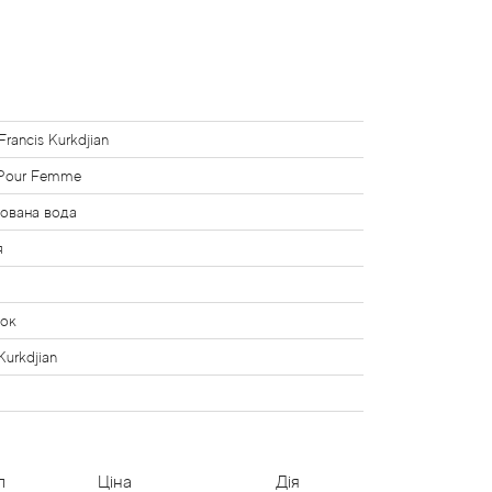
Francis Kurkdjian
Pour Femme
ована вода
я
нок
Kurkdjian
і
л
Ціна
Дія