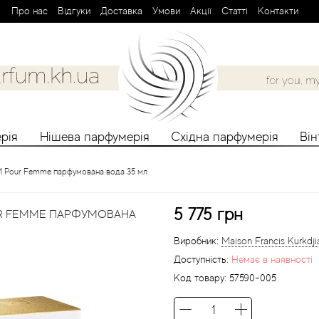
Про нас
Вiдгуки
Доставка
Умови
Aкції
Cтатті
Контакти
рія
Нішева парфумерія
Східна парфумерія
Ві
OM Pour Femme парфумована вода 35 мл
5 775 грн
UR FEMME ПАРФУМОВАНА
Виробник:
Maison Francis Kurkdji
Доступність:
Немає в наявності
Код товару:
57590-005