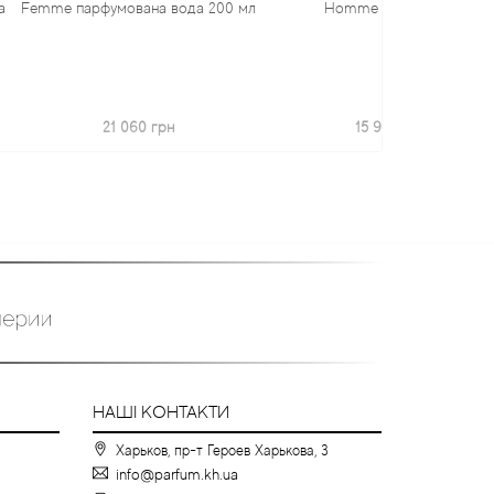
мована вода 200 мл
Homme духи 70 мл
парфумо
1 060 грн
15 955 грн
НАШІ КОНТАКТИ
Харьков, пр-т Героев Харькова, 3
info@parfum.kh.ua