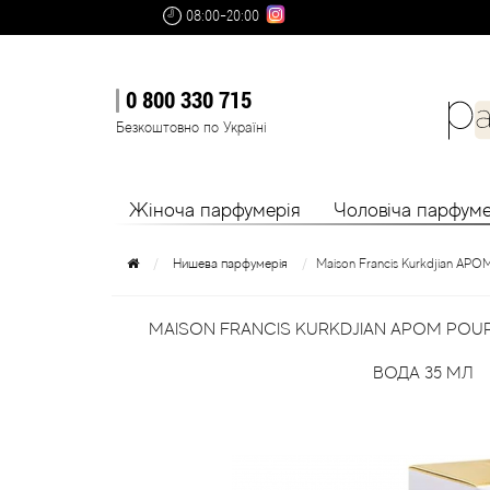
08:00-20:00
0 800 330 715
Безкоштовно по Україні
Жіноча парфумерія
Чоловіча парфуме
Нишева парфумерія
Мaison Francis Kurkdjian AP
MAISON FRANCIS KURKDJIAN APOM PO
ВОДА 35 МЛ