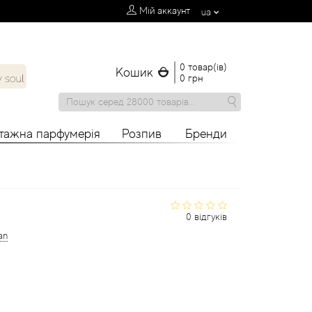
Мій аккаунт
ua
0 товар(ів)
Кошик
0 грн
нтажна парфумерія
Розпив
Бренди
0 відгуків
an