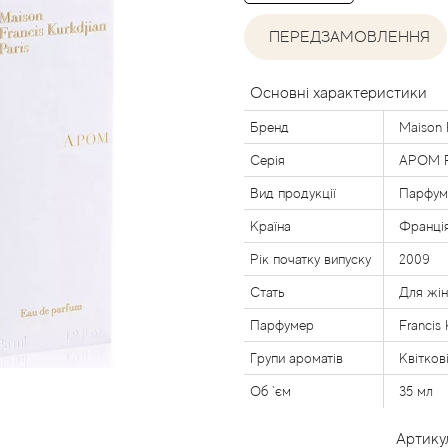
ПЕРЕДЗАМОВЛЕННЯ
Основні характеристики
Бренд
Maison 
Серія
APOM 
Вид продукції
Парфум
Країна
Франці
Рік початку випуску
2009
Стать
Для жі
Парфумер
Francis 
Групи ароматів
Квітков
Об `єм
35 мл
Артику