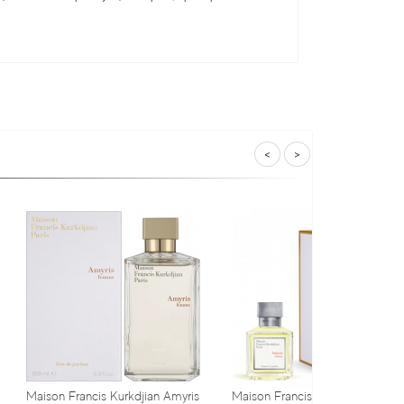
<
>
is Kurkdjian Amyris
Мaison Francis Kurkdjian Amyris
Мaison Franc