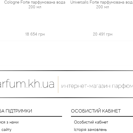
 парфумована вода
Universalis Forte парфумована вода
Femme парфу
00 мл
200 мл
 654 грн
20 491 грн
2
А ПІДТРИМКИ
ОСОБИСТИЙ КАБІНЕТ
ися з нами
Особистий кабінет
 сайту
Історія замовлень