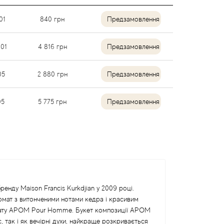
01
840
грн
Предзамовлення
01
4 816
грн
Предзамовлення
05
2 880
грн
Предзамовлення
05
5 775
грн
Предзамовлення
ду Maison Francis Kurkdjian у 2009 році.
ромат з витонченими нотами кедра і красивим
ромату APOM Pour Homme. Букет композиції APOM
 так і як вечірні духи, найкраще розкривається