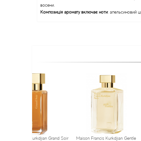
восени.
Композиція аромату включає ноти
: апельсиновий цв
urkdjian Grand Soir
Мaison Francis Kurkdjian Gentle
Мaison Francis 