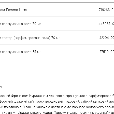
Pour Femme 11 мл
719263-0
e парфумована вода 70 мл
446067-0
e тестер (парфюмирована вода) 70 мл
42294-0
e парфумована вода 35 мл
57590-0
ME
ений Френсісом Курджяном для свого французького парфумерного брен
мфортний, дуже м'який, трохи вершковий, пудровий, стійкий квітковий а
енний поїздкою в Ліван і є жіночою частиною до парного чоловічого а
анг-ілангу і вірджинського кедра. Парфум можна носити як у денний час,