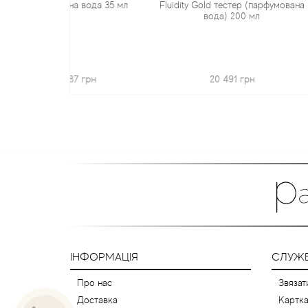
а вода 35 мл
Fluidity Gold тестер (парфумована
Cologne Forte
вода) 200 мл
2
87 грн
20 491 грн
18
ІНФОРМАЦІЯ
СЛУЖБ
Про нас
Звязат
Доставка
Картка