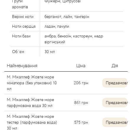
Групи
Фужерні, Цитрусові
Alexandre Barthet
ароматів
Верхні ноти
бергамот, лайм, тангерін
Alexandre J
Ноти сердця
ладан, пачули
Ноти бази
амбра, бензоїн, кастореум, кедр
Alfred Dunhill
віргінський
Alyson Oldoini
Об `єм
30 мл
Найменування
Ціна
Дія
Alyssa Ashley
М. Мікаллеф Жовте море
American Crew
мініатюра (без упаковки) 10
206
грн
Предзамовле
мл
Amouage
М. Мікаллеф Жовте море
861
грн
Предзамовле
парфумована вода 30 мл
Amouroud
М. Мікаллеф Жовте море
тестер (парфумована вода)
575
грн
Предзамовле
Andre L'Arom
30 мл