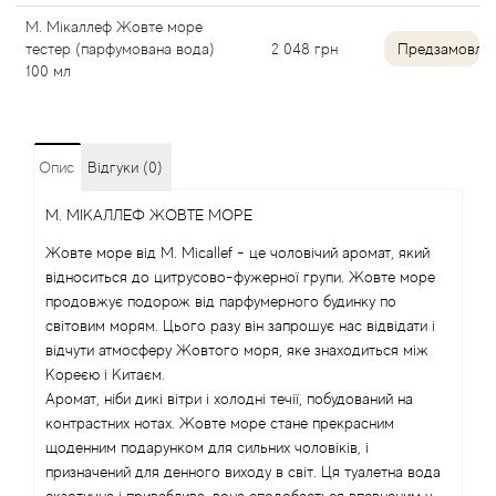
М. Мікаллеф Жовте море
Angel Schlesser
тестер (парфумована вода)
2 048
грн
Предзамовле
100 мл
Anima Mundi
Anna Sui
Опис
Відгуки (0)
Annayake
М. МІКАЛЛЕФ ЖОВТЕ МОРЕ
Жовте море від M. Micallef - це чоловічий аромат, який
Anne Fontaine
відноситься до цитрусово-фужерної групи. Жовте море
продовжує подорож від парфумерного будинку по
Annick Goutal
світовим морям. Цього разу він запрошує нас відвідати і
відчути атмосферу Жовтого моря, яке знаходиться між
Кореєю і Китаєм.
Antonia's Flowers
Аромат, ніби дикі вітри і холодні течії, побудований на
контрастних нотах. Жовте море стане прекрасним
Antonio Banderas
щоденним подарунком для сильних чоловіків, і
призначений для денного виходу в світ. Ця туалетна вода
Antonio Puig