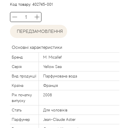
Agent Provocateur
Код товару:
402745-001
Agonist
ПЕРЕДЗАМОВЛЕННЯ
Aigner
Aj Arabia (Widian)
Основні характеристики
Бренд
M. Micallef
Ajmal
Серія
Yellow Sea
Al Haramain
Вид продукції
Парфумована вода
Країна
Франція
Al Jazeera
Рік початку
2008
випуску
Alaia Paris
Стать
Для чоловіків
Парфумер
Jean-Claude Astier
Alexander McQueen