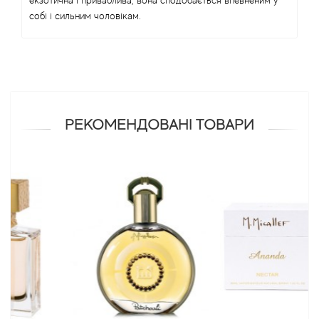
екзотична і приваблива, вона сподобається впевненим у
собі і сильним чоловікам.
Antonio Visconti
Aquolina
Arabesque Perfumes
РЕКОМЕНДОВАНІ ТОВАРИ
Arabiyat
Aramis
Ariana Grande
Armaf
Armand Basi