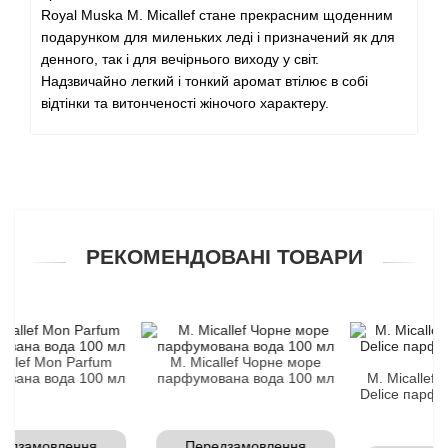
Royal Muska M. Micallef стане прекрасним щоденним
Angel Schlesser
подарунком для миленьких леді і призначений як для
денного, так і для вечірнього виходу у світ.
Надзвичайно легкий і тонкий аромат втілює в собі
Anima Mundi
відтінки та витонченості жіночого характеру.
Anna Sui
Annayake
Anne Fontaine
РЕКОМЕНДОВАНІ ТОВАРИ
Annick Goutal
Antonia's Flowers
Mon Parfum
M. Micallef Чорне море
ода 100 мл
парфумована вода 100 мл
M. Micallef Секрети
Antonio Banderas
Delice парфумована
мл
Antonio Puig
влення
Передзамовлення