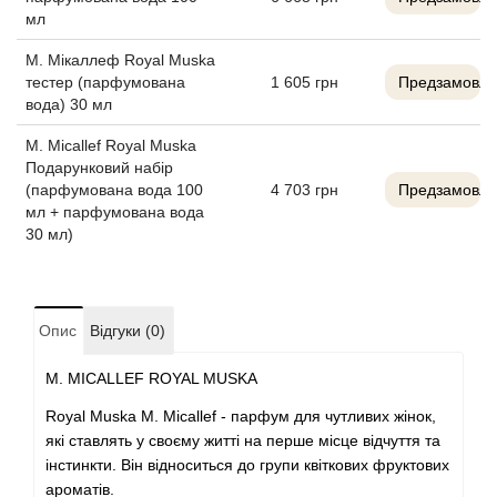
мл
Alexandre Barthet
М. Мікаллеф Royal Muska
Alexandre J
тестер (парфумована
1 605
грн
Предзамовле
вода) 30 мл
Alfred Dunhill
M. Micallef Royal Muska
Подарунковий набір
(парфумована вода 100
4 703
грн
Предзамовле
Alyson Oldoini
мл + парфумована вода
30 мл)
Alyssa Ashley
American Crew
Опис
Відгуки (0)
Amouage
M. MICALLEF ROYAL MUSKA
Royal Muska M. Micallef - парфум для чутливих жінок,
Amouroud
які ставлять у своєму житті на перше місце відчуття та
інстинкти. Він відноситься до групи квіткових фруктових
Andre L'Arom
ароматів.