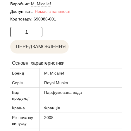
Acca Kappa
Cтатті
Виробник:
M. Micallef
Доступність:
Немає в наявності
Acqua di Parma
Код товару:
690086-001
Acqua di Sardegna
Adidas
ПЕРЕДЗАМОВЛЕННЯ
Aedes de Venustas
Основні характеристики
Бренд
M. Micallef
Aerin Lauder
Серія
Royal Muska
Affinessence
Вид
Парфумована вода
продукції
Afnan
Країна
Франція
Рік початку
2008
Agatha Ruiz de la Prada
випуску