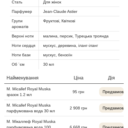
Стать
Для жінок
Agent Provocateur
Парфумер
Jean-Claude Astier
Agonist
Групи
Фруктові, Квіткові
ароматів
Aigner
Верхні ноти
малина, персик, Турецька троянда
Ноти сердця
мускус, деревина, іланг-іланг
Aj Arabia (Widian)
Ноти бази
мускус, бензоїн
Ajmal
Об `єм
30 мл
Al Haramain
Найменування
Ціна
Дія
M. Micallef Royal Muska
Al Jazeera
95
грн
Предзамовле
зразок 1.2 мл
Alaia Paris
M. Micallef Royal Muska
2 908
грн
Предзамовле
парфумована вода 30 мл
Alexander McQueen
М. Мікаллеф Royal Muska
парфумована вода 100
6 668
грн
Предзамовле