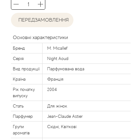
Acca Kappa
Cтатті
Acqua di Parma
ПЕРЕДЗАМОВЛЕННЯ
Acqua di Sardegna
Основні характеристики
Adidas
Бренд
M. Micallef
Серія
Night Aoud
Aedes de Venustas
Вид продукції
Парфумована вода
Країна
Франція
Aerin Lauder
Рік початку
2004
Affinessence
випуску
Стать
Для жінок
Afnan
Парфумер
Jean-Claude Astier
Групи
Східні, Квіткові
Agatha Ruiz de la Prada
ароматів