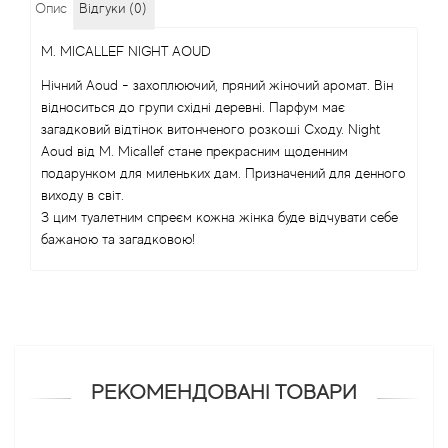
Опис
Відгуки (0)
Alexandre Barthet
M. MICALLEF NIGHT AOUD
Alexandre J
Нічний Aoud - захоплюючий, пряний жіночий аромат. Він
відноситься до групи східні деревні. Парфум має
Alfred Dunhill
загадковий відтінок витонченого розкоші Сходу. Night
Aoud від M. Micallef стане прекрасним щоденним
подарунком для миленьких дам. Призначений для денного
Alyson Oldoini
виходу в світ.
З цим туалетним спреєм кожна жінка буде відчувати себе
Alyssa Ashley
бажаною та загадковою!
American Crew
Amouage
Amouroud
РЕКОМЕНДОВАНІ ТОВАРИ
Andre L'Arom