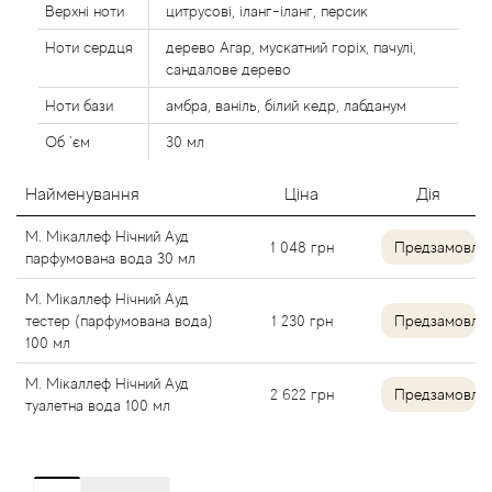
Верхні ноти
цитрусові, іланг-іланг, персик
Agent Provocateur
Ноти сердця
дерево Агар, мускатний горіх, пачулі,
Agonist
сандалове дерево
Ноти бази
амбра, ваніль, білий кедр, лабданум
Aigner
Об `єм
30 мл
Aj Arabia (Widian)
Найменування
Ціна
Дія
Ajmal
М. Мікаллеф Нічний Ауд
1 048
грн
Предзамовле
парфумована вода 30 мл
Al Haramain
М. Мікаллеф Нічний Ауд
тестер (парфумована вода)
1 230
грн
Предзамовле
100 мл
Al Jazeera
М. Мікаллеф Нічний Ауд
2 622
грн
Предзамовле
Alaia Paris
туалетна вода 100 мл
Alexander McQueen