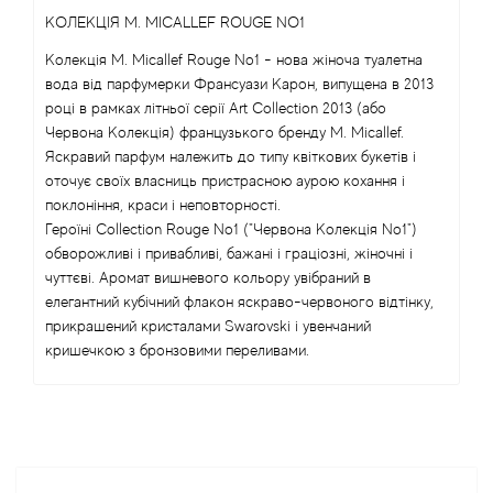
КОЛЕКЦІЯ M. MICALLEF ROUGE NO1
Angel Schlesser
Колекція M. Micallef Rouge No1 - нова жіноча туалетна
вода від парфумерки Франсуази Карон, випущена в 2013
Anima Mundi
році в рамках літньої серії Art Collection 2013 (або
Червона Колекція) французького бренду M. Micallef.
Anna Sui
Яскравий парфум належить до типу квіткових букетів і
оточує своїх власниць пристрасною аурою кохання і
Annayake
поклоніння, краси і неповторності.
Героїні Collection Rouge No1 ("Червона Колекція No1")
обворожливі і привабливі, бажані і граціозні, жіночні і
Anne Fontaine
чуттєві. Аромат вишневого кольору увібраний в
елегантний кубічний флакон яскраво-червоного відтінку,
Annick Goutal
прикрашений кристалами Swarovski і увенчаний
кришечкою з бронзовими переливами.
Antonia's Flowers
Antonio Banderas
Antonio Puig