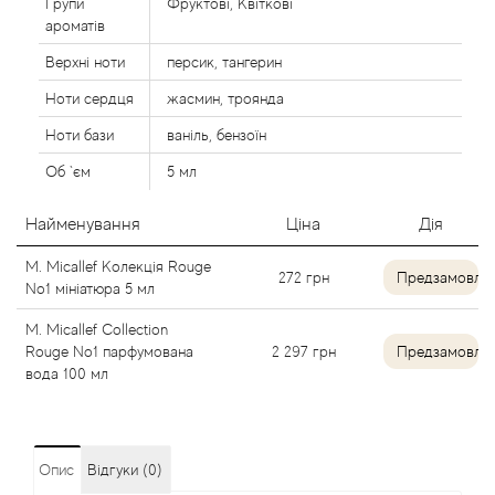
Групи
Фруктові, Квіткові
Alexandre Barthet
ароматів
Верхні ноти
персик, тангерин
Alexandre J
Ноти сердця
жасмин, троянда
Ноти бази
ваніль, бензоїн
Alfred Dunhill
Об `єм
5 мл
Alyson Oldoini
Найменування
Ціна
Дія
Alyssa Ashley
M. Micallef Колекція Rouge
272
грн
Предзамовле
No1 мініатюра 5 мл
American Crew
M. Micallef Collection
Rouge No1 парфумована
2 297
грн
Предзамовле
Amouage
вода 100 мл
Amouroud
Опис
Відгуки (0)
Andre L'Arom