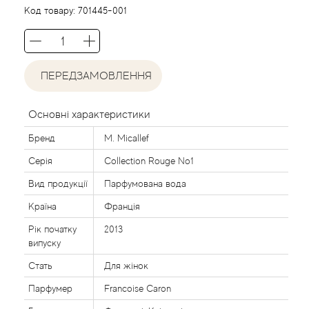
Agent Provocateur
Код товару:
701445-001
Agonist
ПЕРЕДЗАМОВЛЕННЯ
Aigner
Aj Arabia (Widian)
Основні характеристики
Бренд
M. Micallef
Ajmal
Серія
Collection Rouge No1
Al Haramain
Вид продукції
Парфумована вода
Країна
Франція
Al Jazeera
Рік початку
2013
випуску
Alaia Paris
Стать
Для жінок
Парфумер
Francoise Caron
Alexander McQueen