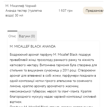
М. Мікаллеф Чорний
Angel Schlesser
Ананда тестер (туалетна
1 607
грн
Предзамовле
вода) 30 мл
Anima Mundi
Anna Sui
Опис
Відгуки (0)
Annayake
M. MICALLEF BLACK ANANDA
Бодрюючий аромат парфуму M. Micallef Black подарує
Anne Fontaine
привабливій жінці прохолоду раннього ранку та ніжність
квіткового нектару. Витончена гармонія була створена для
Annick Goutal
стильних та вишуканих сучасниць у 2011 році. Створюючи
аромат для впевненої в собі жінки, парфумери поєднали в
одній композиції нотки гіркого апельсина та сонячного
Antonia's Flowers
лимона, краплю аромату ароматного жасмину,
мексиканської туберози, неролі та іланг-іланга. Крапля
Antonio Banderas
благородного мускусу надає чарівній композиції сміливий
відтінок.
Antonio Puig