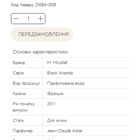
Agent Provocateur
Код товару:
21089-005
Agonist
ПЕРЕДЗАМОВЛЕННЯ
Aigner
Aj Arabia (Widian)
Основні характеристики
Бренд
M. Micallef
Ajmal
Серія
Black Ananda
Al Haramain
Вид продукції
Парфумована вода
Країна
Франція
Al Jazeera
Рік початку
2011
випуску
Alaia Paris
Стать
Для жінок
Парфумер
Jean-Claude Astier
Alexander McQueen