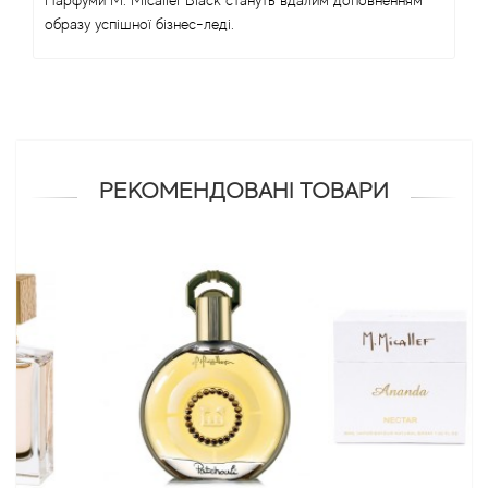
Парфуми M. Micallef Black стануть вдалим доповненням
образу успішної бізнес-леді.
Antonio Visconti
Aquolina
Arabesque Perfumes
РЕКОМЕНДОВАНІ ТОВАРИ
Arabiyat
Aramis
Ariana Grande
Armaf
Armand Basi