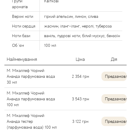
Групи
Квіткові
Alexandre Barthet
ароматів
Верхні ноти
гіркий апельсин, лимон, слива
Alexandre J
Ноти сердця
жасмин, іланг-іланг, неролі, тубероза
Ноти бази
ваніль, пудрові ноти, білий мускус, бензоїн
Alfred Dunhill
Об `єм
100 мл
Alyson Oldoini
Найменування
Ціна
Дія
Alyssa Ashley
М. Мікаллеф Чорний
Ананда парфумована вода
2 354
грн
Предзамовле
American Crew
30 мл
М. Мікаллеф Чорний
Amouage
Ананда парфумована вода
3 543
грн
Предзамовле
100 мл
Amouroud
М. Мікаллеф Чорний
Ананда тестер
3 122
грн
Предзамовле
Andre L'Arom
(парфумована вода) 100 мл