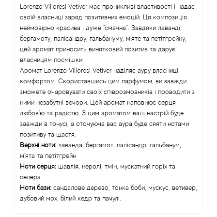
Lorenzo Villoresi Vetiver має проникливі властивості і надає
Alexandre Barthet
своїй власниці заряд позитивних емоцій. Ця композиція
неймовірно красива і дуже "смачна". Завдяки лаванді,
Alexandre J
бергамоту, палісандру, гальбануму, м'яте та петітгрейну,
цей аромат приносить винятковий позитив та дарує
власницям посмішки.
Alfred Dunhill
Аромат Lorenzo Villoresi Vetiver наділяє ауру власниці
комфортом. Скориставшись цим парфумом, ви завжди
Alyson Oldoini
зможете очаровувати своїх співрозмовників і проводити з
ними незабутні вечори. Цей аромат наповнює серця
Alyssa Ashley
любов'ю та радістю. З цим ароматом ваш настрій буде
завжди в тонусі, а оточуюча вас аура буде сяяти нотами
American Crew
позитиву та щастя.
Верхні ноти:
лаванда, бергамот, палісандр, гальбанум,
м'ята та петітгрейн
Amouage
Ноти серця:
шавлія, неролі, тмін, мускатний горіх та
селера
Amouroud
Ноти бази:
сандалове дерево, тонка боби, мускус, ветивер,
дубовий мох, білий кедр та пачулі.
Andre L'Arom