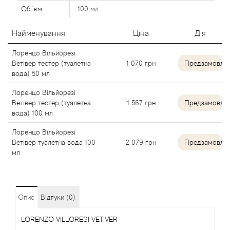
Agent Provocateur
Об `єм
100 мл
Agonist
Найменування
Ціна
Дія
Лоренцо Вільйорезі
Aigner
Ветівер тестер (туалетна
1 070
грн
Предзамовле
вода) 50 мл
Aj Arabia (Widian)
Лоренцо Вільйорезі
Ветівер тестер (туалетна
1 567
грн
Предзамовле
Ajmal
вода) 100 мл
Лоренцо Вільйорезі
Al Haramain
Ветівер туалетна вода 100
2 079
грн
Предзамовле
мл
Al Jazeera
Alaia Paris
Опис
Відгуки (0)
Alexander McQueen
LORENZO VILLORESI VETIVER