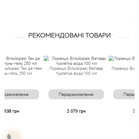
Angel Schlesser
Anima Mundi
РЕКОМЕНДОВАНІ ТОВАРИ
Anna Sui
Annayake
езі Тен де Неж
Лоренцо Вільйорезі Ветівер
Лоренцо Вільйорезі 
ль 250 мл
туалетна вода 100 мл
30 мл
Anne Fontaine
Annick Goutal
овлення
Передзамовлення
Передзамовле
Antonia's Flowers
грн
2 079 грн
3 131 грн
Antonio Banderas
Antonio Puig