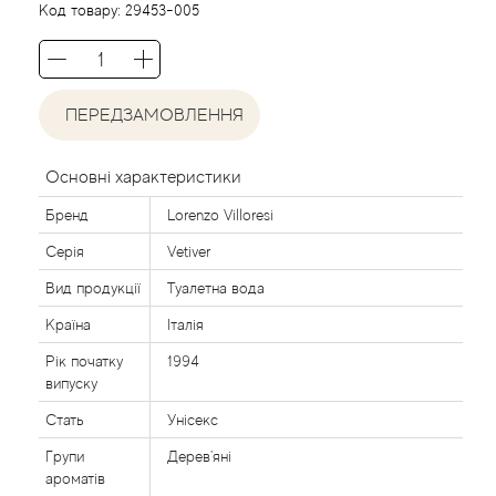
Acca Kappa
Cтатті
Код товару:
29453-005
Acqua di Parma
Acqua di Sardegna
ПЕРЕДЗАМОВЛЕННЯ
Adidas
Основні характеристики
Бренд
Lorenzo Villoresi
Aedes de Venustas
Серія
Vetiver
Aerin Lauder
Вид продукції
Туалетна вода
Країна
Італія
Affinessence
Рік початку
1994
випуску
Afnan
Стать
Унісекс
Agatha Ruiz de la Prada
Групи
Дерев'яні
ароматів