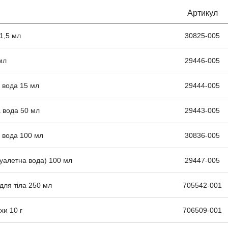
Артикул
1,5 мл
30825-005
мл
29446-005
 вода 15 мл
29444-005
 вода 50 мл
29443-005
 вода 100 мл
30836-005
туалетна вода) 100 мл
29447-005
для тіла 250 мл
705542-001
хи 10 г
706509-001