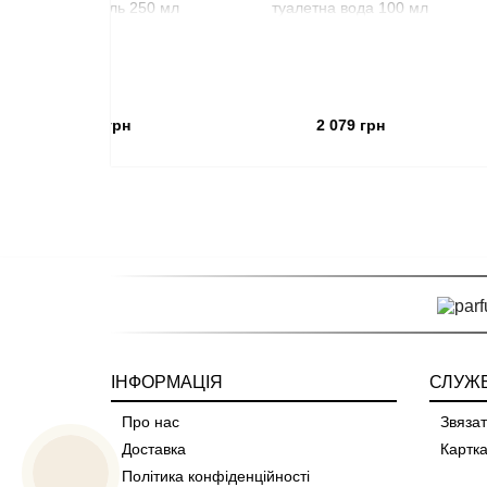
ь-гель 250 мл
туалетна вода 100 мл
638 грн
2 079 грн
ІНФОРМАЦІЯ
СЛУЖБ
Про нас
Звязат
Доставка
Картка
Політика конфіденційності