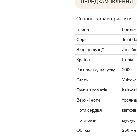
ПЕРЕДЗАМОВЛЕННЯ
Основні характеристики
Бренд
Lorenzo
Серія
Teint d
Вид продукції
Лосьйон
Країна
Італія
Рік початку випуску
2000
Стать
Унісекс
Групи ароматів
Квіткові
Верхні ноти
троянда
Ноти сердця
квітков
Ноти бази
мускус,
Об `єм
250 мл