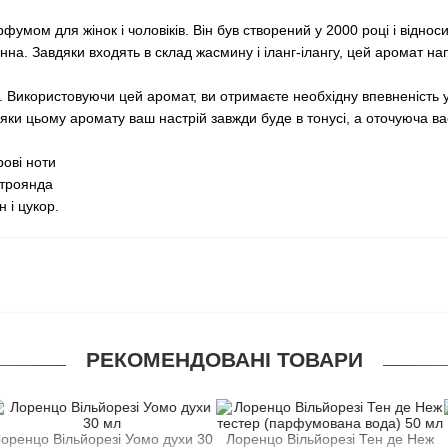
умом для жінок і чоловіків. Він був створений у 2000 році і відносит
нна. Завдяки входять в склад жасмину і іланг-ілангу, цей аромат 
икористовуючи цей аромат, ви отримаєте необхідну впевненість у 
ки цьому аромату ваш настрій завжди буде в тонусі, а оточуюча в
рові ноти
 троянда
 і цукор.
РЕКОМЕНДОВАНІ ТОВАРИ
ьйорезі Уомо духи 30
Лоренцо Вільйорезі Тен де Неж
Лоренцо