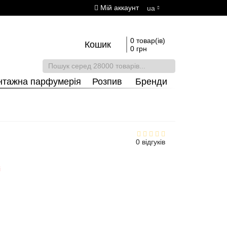
Мій аккаунт
ua
0 товар(ів)
Кошик
0 грн
нтажна парфумерія
Розпив
Бренди
0 відгуків
і