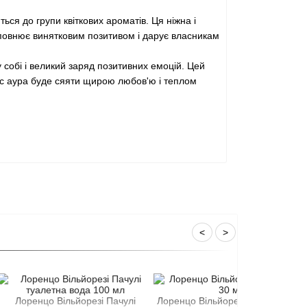
ься до групи квіткових ароматів. Ця ніжна і
наповнює винятковим позитивом і дарує власникам
собі і великий заряд позитивних емоцій. Цей
ас аура буде сяяти щирою любов'ю і теплом
<
>
 Вільйорезі Пачулі
Лоренцо Вільйорезі Муск духи 30