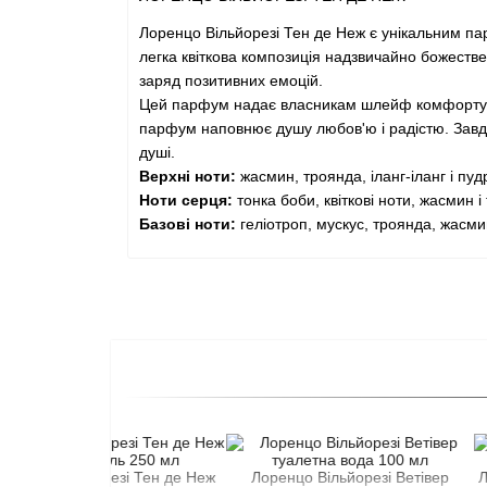
Лоренцо Вільйорезі Тен де Неж є унікальним парф
легка квіткова композиція надзвичайно божестве
заряд позитивних емоцій.
Цей парфум надає власникам шлейф комфорту. В
парфум наповнює душу любов'ю і радістю. Завдя
душі.
Верхні ноти:
жасмин, троянда, іланг-іланг і пуд
Ноти серця:
тонка боби, квіткові ноти, жасмин і
Базові ноти:
геліотроп, мускус, троянда, жасмин
ьйорезі Тен де Неж
Лоренцо Вільйорезі Ветівер
Лоренцо Віл