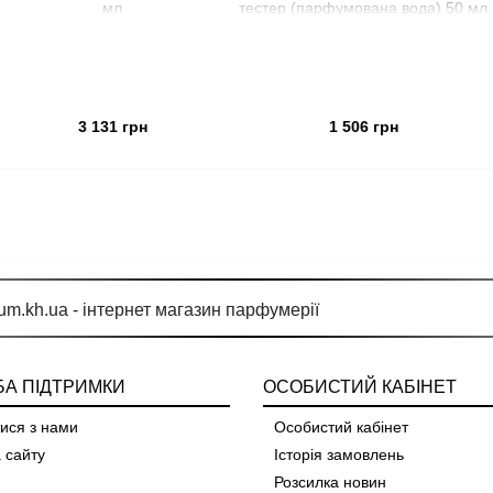
мл
тестер (парфумована вода) 50 мл
туале
3 131 грн
1 506 грн
А ПІДТРИМКИ
ОСОБИСТИЙ КАБІНЕТ
ися з нами
Особистий кабінет
 сайту
Історія замовлень
Розсилка новин