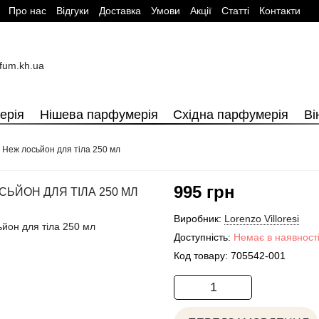
Про нас
Вiдгуки
Доставка
Умови
Aкції
Cтатті
Контакти
ерія
Нішева парфумерія
Східна парфумерія
Ві
 Неж лосьйон для тіла 250 мл
995 грн
СЬЙОН ДЛЯ ТІЛА 250 МЛ
Виробник:
Lorenzo Villoresi
Доступність:
Немає в наявност
Код товару:
705542-001