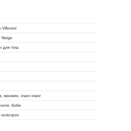
 Villoresi
e Neige
 для тіла
, жасмин, іланг-іланг
і ноти, боби
 геліотроп