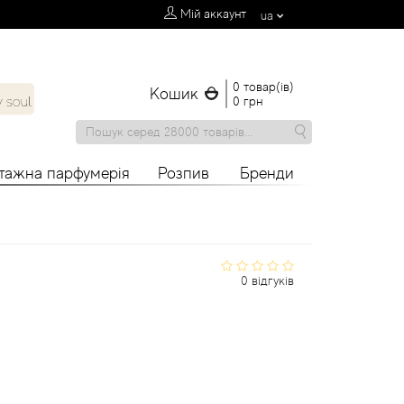
Мій аккаунт
ua
0 товар(ів)
Кошик
0 грн
нтажна парфумерія
Розпив
Бренди
0 відгуків