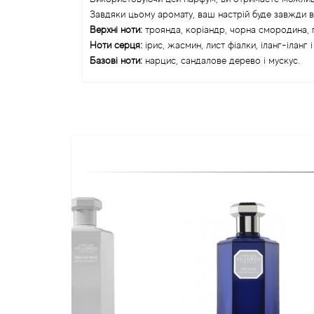
Завдяки цьому аромату, ваш настрій буде завжди в г
Верхні ноти:
троянда, коріандр, чорна смородина, г
Ноти серця:
ірис, жасмин, лист фіалки, іланг-іланг 
Базові ноти:
нарцис, сандалове дерево і мускус.