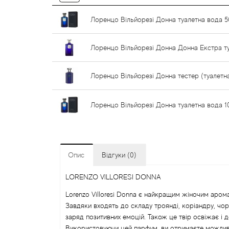
Лоренцо Вільйорезі Донна туалетна вода 5
Лоренцо Вільйорезі Донна Донна Екстра т
Лоренцо Вільйорезі Донна тестер (туалетн
Лоренцо Вільйорезі Донна туалетна вода 1
Опис
Відгуки (0)
LORENZO VILLORESI DONNA
Lorenzo Villoresi Donna є найкращим жіночим арома
Завдяки входять до складу троянді, коріандру, чор
заряд позитивних емоцій. Також це твір освіжає і д
Використовуючи цей парфум, ви отримаєте можливіс