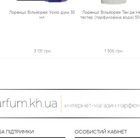
ьйорезі Уомо духи 30
Лоренцо Вільйорезі Тен де Неж
Лоренцо Віль
мл
тестер (парфумована вода) 50 мл
3 131 грн
1 506 грн
А ПІДТРИМКИ
ОСОБИСТИЙ КАБІНЕТ