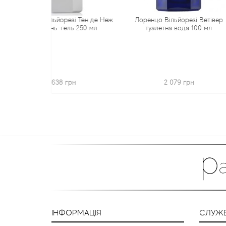
йорезі Тен де Неж
Лоренцо Вільйорезі Ветівер
Лоренцо Віл
-гель 250 мл
туалетна вода 100 мл
38 грн
2 079 грн
ІНФОРМАЦІЯ
СЛУЖБ