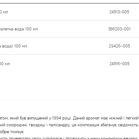
0 мл
24513-005
уалетна вода 100 мл
396203-001
а вода) 100 мл
29426-005
00 мл
24516-005
том, який був випущений у 1994 році. Даний аромат має ніжний і легки
ній смородині, гвоздиці і палісандру, ця композиція збагачує свідоміс
обре тонізує.
ть привертати своїх супутників і проводити з ними романтичні вечори