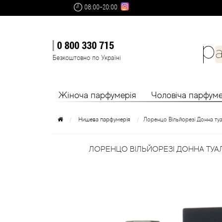
08:00-20:00
0 800 330 715
Безкоштовно по Україні
Жіноча парфумерія
Чоловіча парфуме
Нишева парфумерія
Лоренцо Вільйорезі Донна ту
ЛОРЕНЦО ВІЛЬЙОРЕЗІ ДОННА ТУАЛ