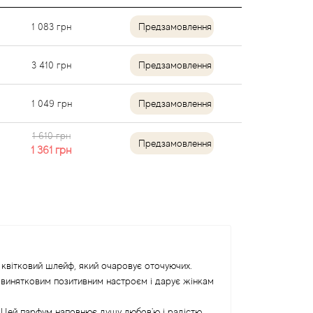
1 083
грн
Предзамовлення
3 410
грн
Предзамовлення
1 049
грн
Предзамовлення
1 610 грн
Предзамовлення
1 361
грн
й квітковий шлейф, який очаровує оточуючих.
ть винятковим позитивним настроєм і дарує жінкам
. Цей парфум наповнює душу любов'ю і радістю.