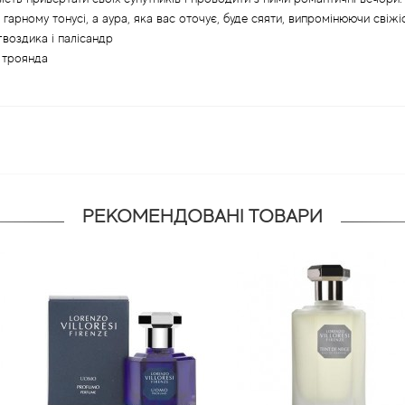
арному тонусі, а аура, яка вас оточує, буде сяяти, випромінюючи свіжіс
воздика і палісандр
і троянда
РЕКОМЕНДОВАНІ ТОВАРИ