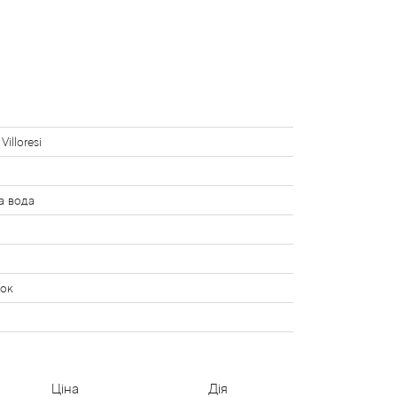
Villoresi
а вода
нок
і
Ціна
Дія