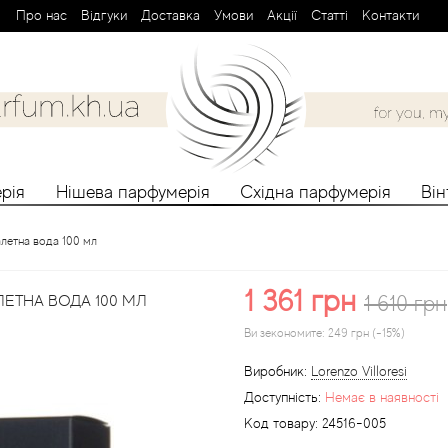
Про нас
Вiдгуки
Доставка
Умови
Aкції
Cтатті
Контакти
рія
Нішева парфумерія
Східна парфумерія
Ві
алетна вода 100 мл
1 361 грн
1 610 грн
ЕТНА ВОДА 100 МЛ
Ви зекономите:
249 грн (-15%)
Виробник:
Lorenzo Villoresi
Доступність:
Немає в наявності
Код товару:
24516-005