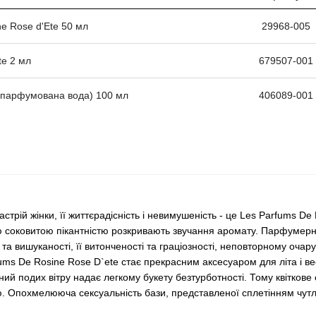
e Rose d'Ete 50 мл
29968-005
te 2 мл
679507-001
 (парфумована вода) 100 мл
406089-001
стрій жінки, її життєрадісність і невимушеність - це Les Parfums De
єю соковитою пікантністю розкривають звучання аромату. Парфумерн
і та вишуканості, її витонченості та граціозності, неповторному очар
ums De Rosine Rose D`ete стає прекрасним аксесуаром для літа і в
ряний подих вітру надає легкому букету безтурботності. Тому квітков
тю. Опохмелююча сексуальність бази, представленої сплетінням чутл