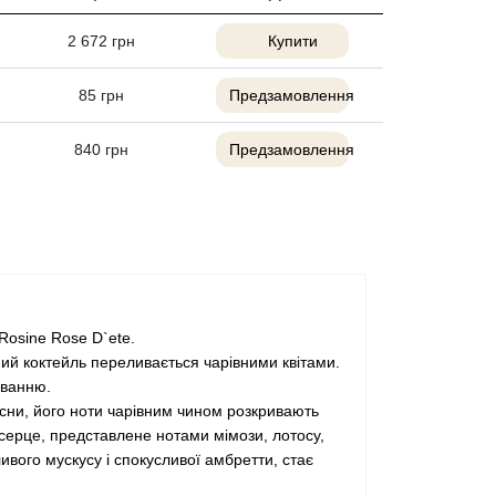
2 672
грн
Купити
85
грн
Предзамовлення
840
грн
Предзамовлення
 Rosine Rose D`ete.
ий коктейль переливається чарівними квітами.
уванню.
есни, його ноти чарівним чином розкривають
е серце, представлене нотами мімози, лотосу,
ивого мускусу і спокусливої амбретти, стає