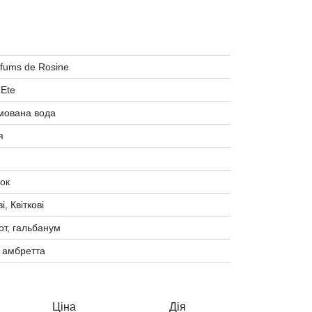
rfums de Rosine
`Ete
ована вода
я
ок
і, Квіткові
от, гальбанум
, амбретта
Ціна
Дія