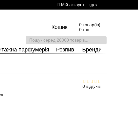
Мій аккаунт
ua
0 товар(ів)
Кошик
0 грн
нтажна парфумерія
Розпив
Бренди
0 відгуків
ine
і