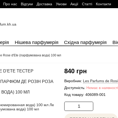
Про нас
Вiдгуки
Доставка
Умови
Aкції
Cтатті
Контакти
ерія
Нішева парфумерія
Східна парфумерія
Ві
ne Rose d'Ete (парфумована вода) 100 мл
840 грн
E D'ETE ТЕСТЕР
Виробник:
Les Parfums de Ros
 ПАРФЮМ ДЕ РОЗІН РОЗА
Доступність:
Немає в наявност
 ВОДА) 100 МЛ
Код товару:
406089-001