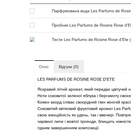
Парфумована вода Les Parfums de Rosin
Пробник Les Parfums de Rosine Rose d'E
Тести Les Parfums de Rosine Rose d'Ete
Опис
Відгуки (0)
LES PARFUMS DE ROSINE ROSE D'ETE
Яскравий літній аромат, який передає цвітучий на
Ноти соковитої зеленої яблука і бергамоту сво
Кожен акорд співає своєрідний гімн жіночій крас
Соковитий квітковий фруктовий аромат Les Parf
свою емоційність як удень, так і ввечері. Повіт
чарівної липи і жовтої троянди, блищить ніжніс
гідним завершенням композиції.