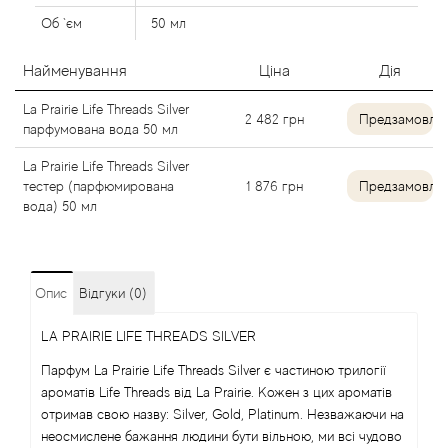
Alexandre Barthet
Об `єм
50 мл
Найменування
Ціна
Дія
Alexandre J
La Prairie Life Threads Silver
2 482
грн
Предзамовле
Alfred Dunhill
парфумована вода 50 мл
La Prairie Life Threads Silver
Alyson Oldoini
тестер (парфюмирована
1 876
грн
Предзамовле
вода) 50 мл
Alyssa Ashley
American Crew
Опис
Відгуки (0)
Amouage
LA PRAIRIE LIFE THREADS SILVER
Парфум La Prairie Life Threads Silver є частиною трилогії
Amouroud
ароматів Life Threads від La Prairie. Кожен з цих ароматів
отримав свою назву: Silver, Gold, Platinum. Незважаючи на
Andre L'Arom
неосмислене бажання людини бути вільною, ми всі чудово