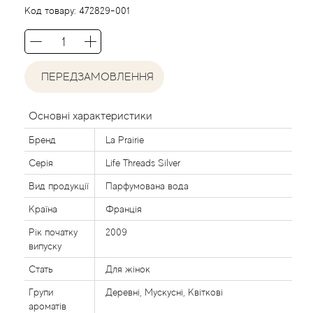
Agent Provocateur
Код товару:
472829-001
Agonist
ПЕРЕДЗАМОВЛЕННЯ
Aigner
Aj Arabia (Widian)
Основні характеристики
Бренд
La Prairie
Ajmal
Серія
Life Threads Silver
Al Haramain
Вид продукції
Парфумована вода
Країна
Франція
Al Jazeera
Рік початку
2009
випуску
Alaia Paris
Стать
Для жінок
Групи
Деревні, Мускусні, Квіткові
Alexander McQueen
ароматів