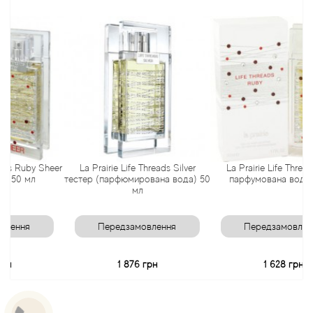
Antonio Visconti
Aquolina
Arabesque Perfumes
Arabiyat
uby Sheer
La Prairie Life Threads Silver
La Prairie Life Threads Ruby
Aramis
мл
тестер (парфюмирована вода) 50
парфумована вода 50 мл
мл
Ariana Grande
я
Передзамовлення
Передзамовлення
Armaf
1 876 грн
1 628 грн
Armand Basi