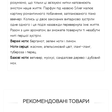
розуміємо, що тільки ці зв'язуючі нитки наповнюють
змістом наше життя. Парфум під назвою Silver малює
Angel Schlesser
картину романтичного побачення, запланованого пізно
ввечері. Колись ці двоє закоханих випадково зустріли
Anima Mundi
одне одного і ця подія назавжди перевернула їхнє життя.
Разом з цим ароматом, ви зможете повернути ті незабутні
Anna Sui
миті першої зустрічі.
Верхні ноти:
бергамот, зелені ноти і лимон.
Annayake
Ноти серця:
жасмин, апельсиновий цвіт, іланг-іланг,
тубероза і перец.
Базові ноти:
ветивер, мускус, сандалове дерево і дубовий
Anne Fontaine
мох.
Annick Goutal
Antonia's Flowers
Antonio Banderas
РЕКОМЕНДОВАНІ ТОВАРИ
Antonio Puig