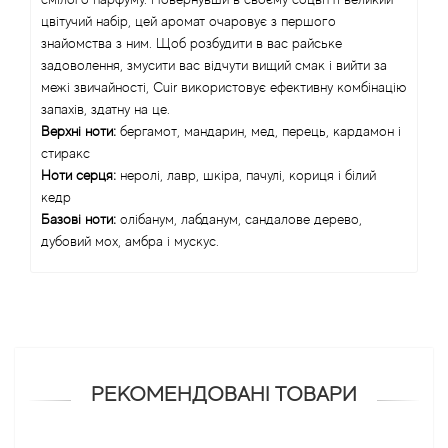
цвітучий набір, цей аромат очаровує з першого
Alexandre Barthet
знайомства з ним. Щоб розбудити в вас райське
задоволення, змусити вас відчути вищий смак і вийти за
Alexandre J
межі звичайності, Cuir використовує ефективну комбінацію
запахів, здатну на це.
Alfred Dunhill
Верхні ноти:
бергамот, мандарин, мед, перець, кардамон і
стиракс
Alyson Oldoini
Ноти серця:
неролі, лавр, шкіра, пачулі, кориця і білий
кедр
Базові ноти:
олібанум, лабданум, сандалове дерево,
Alyssa Ashley
дубовий мох, амбра і мускус.
American Crew
Amouage
Amouroud
РЕКОМЕНДОВАНІ ТОВАРИ
Andre L'Arom