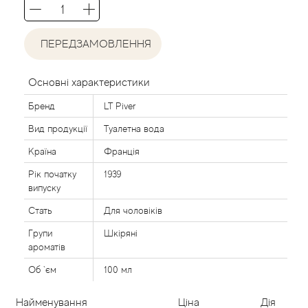
Acca Kappa
Cтатті
Acqua di Parma
ПЕРЕДЗАМОВЛЕННЯ
Acqua di Sardegna
Основні характеристики
Adidas
Бренд
LT Piver
Вид продукції
Туалетна вода
Aedes de Venustas
Країна
Франція
Рік початку
1939
Aerin Lauder
випуску
Affinessence
Стать
Для чоловіків
Групи
Шкіряні
Afnan
ароматів
Об `єм
100 мл
Agatha Ruiz de la Prada
Найменування
Ціна
Дія