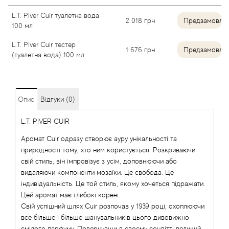
Agent Provocateur
L.T. Piver Cuir туалетна вода
2 018
грн
Предзамовле
100 мл
Agonist
L.T. Piver Cuir тестер
1 676
грн
Предзамовле
(туалетна вода) 100 мл
Aigner
Aj Arabia (Widian)
Опис
Відгуки (0)
Ajmal
L.T. PIVER CUIR
Al Haramain
Аромат Cuir одразу створює ауру унікальності та
природності тому, хто ним користується. Розкриваючи
свій стиль, він імпровізує з усім, доповнюючи або
Al Jazeera
видаляючи компоненти мозаїки. Це свобода. Це
індивідуальність. Це той стиль, якому хочеться підражати.
Alaia Paris
Цей аромат має глибокі корені.
Свій успішний шлях Cuir розпочав у 1939 році, охоплюючи
Alexander McQueen
все більше і більше шанувальників цього дивовижно
смілого парфуму. Повернувши в своєму соцвітті великий