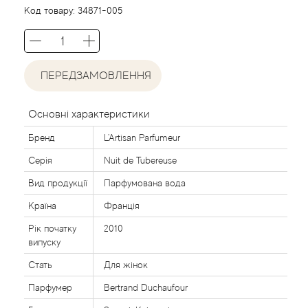
Agent Provocateur
Код товару:
34871-005
Agonist
ПЕРЕДЗАМОВЛЕННЯ
Aigner
Aj Arabia (Widian)
Основні характеристики
Бренд
L'Artisan Parfumeur
Ajmal
Серія
Nuit de Tubereuse
Al Haramain
Вид продукції
Парфумована вода
Країна
Франція
Al Jazeera
Рік початку
2010
випуску
Alaia Paris
Стать
Для жінок
Парфумер
Bertrand Duchaufour
Alexander McQueen