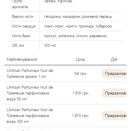
Групи
Зелені, Квіткові
Alexandre Barthet
ароматів
Верхні ноти
гвоздика, мандарин, рожевий перець
Alexandre J
Ноти сердця
іланг-іланг, манго, троянда, тубероза
Ноти бази
мускус, ангелика, смоли, деревини
Alfred Dunhill
Об `єм
100 мл
Alyson Oldoini
Найменування
Ціна
Дія
Alyssa Ashley
L'Artisan Parfumeur Nuit de
94
грн
Предзамовле
Tubereuse зразок 1 мл
American Crew
L'Artisan Parfumeur Nuit de
Tubereuse парфумована
1 510
грн
Предзамовле
Amouage
вода 50 мл
L'Artisan Parfumeur Nuit de
Amouroud
Tubereuse парфумована
1 819
грн
Предзамовле
вода 100 мл
Andre L'Arom