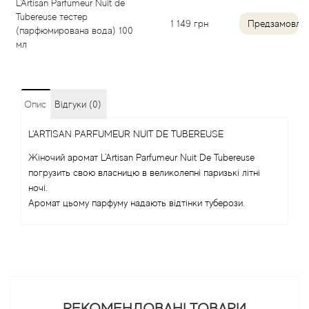
L'Artisan Parfumeur Nuit de
Tubereuse тестер
Angel Schlesser
1 149
грн
Предзамовле
(парфюмирована вода) 100
мл
Anima Mundi
Anna Sui
Опис
Відгуки (0)
Annayake
L'ARTISAN PARFUMEUR NUIT DE TUBEREUSE
Жіночий аромат L'Artisan Parfumeur Nuit De Tubereuse
Anne Fontaine
погрузить свою власницю в великолепні паризькі літні
ночі.
Annick Goutal
Аромат цьому парфуму надають відтінки туберози.
Antonia's Flowers
Antonio Banderas
Antonio Puig
РЕКОМЕНДОВАНІ ТОВАРИ