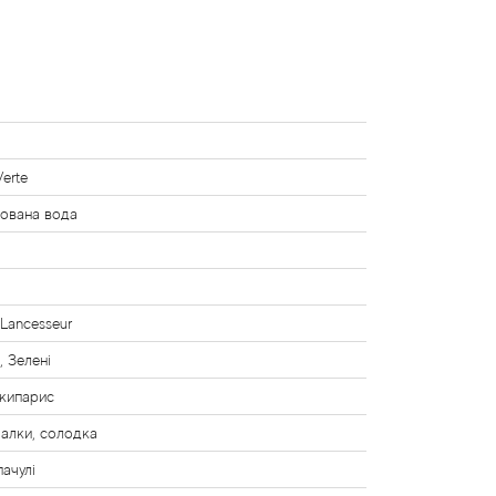
Verte
ована вода
 Lancesseur
, Зелені
 кипарис
іалки, солодка
пачулі