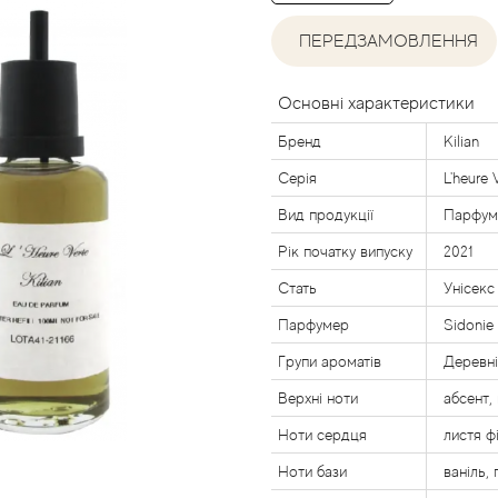
ПЕРЕДЗАМОВЛЕННЯ
Основні характеристики
Бренд
Kilian
Серія
L'heure 
Вид продукції
Парфум
Рік початку випуску
2021
Стать
Унісекс
Парфумер
Sidonie
Групи ароматів
Деревні
Верхні ноти
абсент,
Ноти сердця
листя ф
Ноти бази
ваніль, 