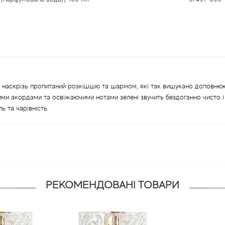
rte наскрізь пропитаний розкішшю та шармом, які так вишукано доповнюю
ми акордами та освіжаючими нотами зелені звучить бездоганно чисто і
ь та чарівність.
РЕКОМЕНДОВАНІ ТОВАРИ