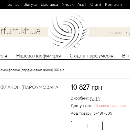
Про нас
Вiдгуки
Доставка
Умови
Aкції
Cтатті
Контакти
рія
Нішева парфумерія
Східна парфумерія
Ві
запасний флакон (парфумована вода)) 100 мл
10 827 грн
ИЙ ФЛАКОН (ПАРФУМОВАНА
Виробник:
Kilian
Доступність:
Немає в наявності
Код товару:
57491-005