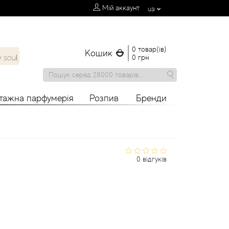
Мій аккаунт
ua
0 товар(ів)
Кошик
0 грн
нтажна парфумерія
Розпив
Бренди
0 відгуків