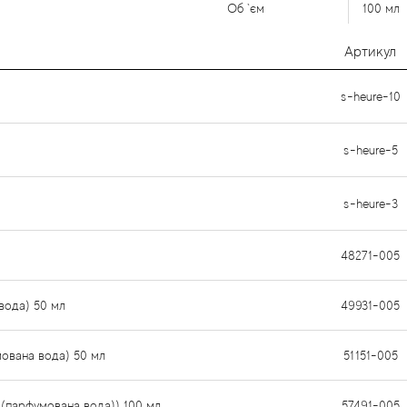
Об `єм
100 мл
Артикул
s-heure-10
s-heure-5
s-heure-3
48271-005
 вода) 50 мл
49931-005
умована вода) 50 мл
51151-005
он (парфумована вода)) 100 мл
57491-005