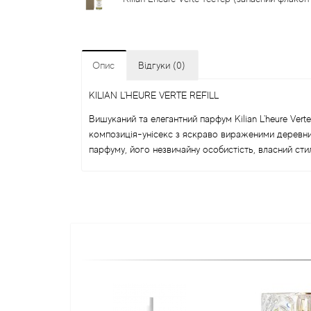
Опис
Відгуки (0)
KILIAN L'HEURE VERTE REFILL
Вишуканий та елегантний парфум Kilian L'heure Ve
композиція-унісекс з яскраво вираженими деревни
парфуму, його незвичайну особистість, власний стил