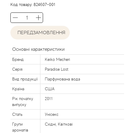
Agent Provocateur
Код товару:
824607-001
Agonist
ПЕРЕДЗАМОВЛЕННЯ
Aigner
Aj Arabia (Widian)
Основні характеристики
Бренд
Keiko Mecheri
Ajmal
Серія
Paradise Lost
Al Haramain
Вид продукції
Парфумована вода
Країна
США
Al Jazeera
Рік початку
2011
випуску
Alaia Paris
Стать
Унісекс
Групи
Східні, Квіткові
Alexander McQueen
ароматів