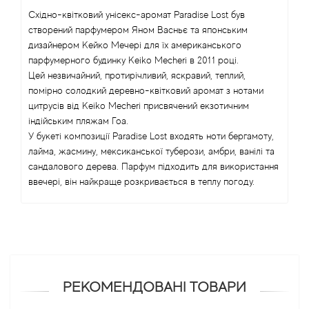
Східно-квітковий унісекс-аромат Paradise Lost був
Angel Schlesser
створений парфумером Яном Васньє та японським
дизайнером Кейко Мечері для їх американського
Anima Mundi
парфумерного будинку Keiko Mecheri в 2011 році.
Цей незвичайний, протирічливий, яскравий, теплий,
помірно солодкий деревно-квітковий аромат з нотами
Anna Sui
цитрусів від Keiko Mecheri присвячений екзотичним
індійським пляжам Гоа.
Annayake
У букеті композиції Paradise Lost входять ноти бергамоту,
лайма, жасмину, мексиканської туберози, амбри, ванілі та
Anne Fontaine
сандалового дерева. Парфум підходить для використання
ввечері, він найкраще розкривається в теплу погоду.
Annick Goutal
Antonia's Flowers
Antonio Banderas
РЕКОМЕНДОВАНІ ТОВАРИ
Antonio Puig