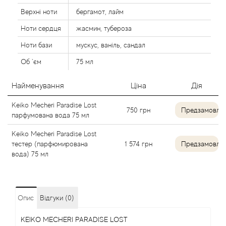
Alexandre Barthet
Верхні ноти
бергамот, лайм
Ноти сердця
жасмин, тубероза
Alexandre J
Ноти бази
мускус, ваніль, сандал
Об `єм
75 мл
Alfred Dunhill
Найменування
Ціна
Дія
Alyson Oldoini
Keiko Mecheri Paradise Lost
750
грн
Предзамовле
Alyssa Ashley
парфумована вода 75 мл
Keiko Mecheri Paradise Lost
American Crew
тестер (парфюмирована
1 574
грн
Предзамовле
вода) 75 мл
Amouage
Amouroud
Опис
Відгуки (0)
Andre L'Arom
KEIKO MECHERI PARADISE LOST