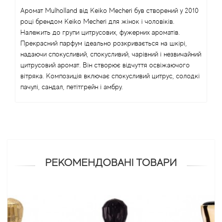
Аромат Mulholland від Keiko Mecheri був створений у 2010
Angel Schlesser
році брендом Keiko Mecheri для жінок і чоловіків.
Належить до групи цитрусових, фужерних ароматів.
Anima Mundi
Прекрасний парфум ідеально розкривається на шкірі,
надаючи спокусливий, спокусливий, чарівний і незвичайний
цитрусовий аромат. Він створює відчуття освіжаючого
Anna Sui
вітряка. Композиція включає спокусливий цитрус, солодкі
пачулі, сандал, петітгрейн і амбру.
Annayake
Anne Fontaine
Annick Goutal
РЕКОМЕНДОВАНІ ТОВАРИ
Antonia's Flowers
Antonio Banderas
Antonio Puig