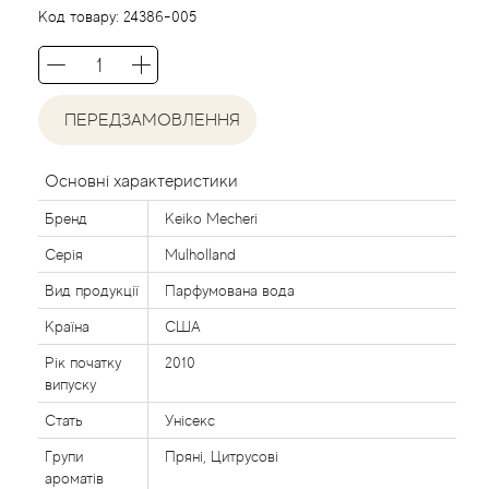
Agent Provocateur
Код товару:
24386-005
Agonist
ПЕРЕДЗАМОВЛЕННЯ
Aigner
Aj Arabia (Widian)
Основні характеристики
Бренд
Keiko Mecheri
Ajmal
Серія
Mulholland
Al Haramain
Вид продукції
Парфумована вода
Країна
США
Al Jazeera
Рік початку
2010
випуску
Alaia Paris
Стать
Унісекс
Групи
Пряні, Цитрусові
Alexander McQueen
ароматів