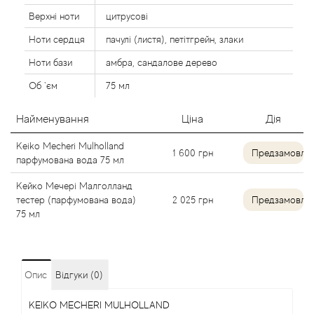
Alexandre Barthet
Верхні ноти
цитрусові
Ноти сердця
пачулі (листя), петітгрейн, злаки
Alexandre J
Ноти бази
амбра, сандалове дерево
Об `єм
75 мл
Alfred Dunhill
Найменування
Ціна
Дія
Alyson Oldoini
Keiko Mecheri Mulholland
1 600
грн
Предзамовле
Alyssa Ashley
парфумована вода 75 мл
Кейко Мечері Малголланд
American Crew
тестер (парфумована вода)
2 025
грн
Предзамовле
75 мл
Amouage
Amouroud
Опис
Відгуки (0)
Andre L'Arom
KEIKO MECHERI MULHOLLAND