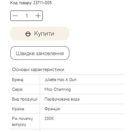
Acca Kappa
Cтатті
Код товару:
23711-005
Acqua di Parma
Acqua di Sardegna
Купити
Adidas
Швидке замовлення
Aedes de Venustas
Основні характеристики
Aerin Lauder
Бренд
Juliette Has A Gun
Серія
Miss Charming
Affinessence
Вид продукції
Парфумована вода
Afnan
Країна
Франція
Рік початку
2006
Agatha Ruiz de la Prada
випуску