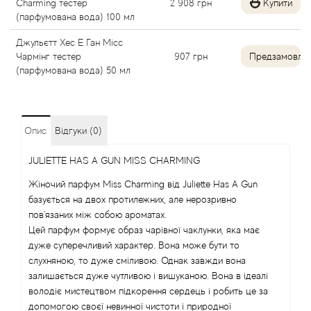
Charming тестер
2 908
грн
Купити
Alexandre Barthet
(парфумована вода) 100 мл
Джульєтт Хес Е Ган Місс
Alexandre J
Чармінг тестер
907
грн
Предзамовле
(парфумована вода) 50 мл
Alfred Dunhill
Alyson Oldoini
Опис
Відгуки (0)
Alyssa Ashley
JULIETTE HAS A GUN MISS CHARMING
Жіночий парфум Miss Charming від Juliette Has A Gun
American Crew
базується на двох протилежних, але нерозривно
пов'язаних між собою ароматах.
Amouage
Цей парфум формує образ чарівної чаклунки, яка має
дуже суперечливий характер. Вона може бути то
слухняною, то дуже сміливою. Однак завжди вона
Amouroud
залишається дуже чутливою і вишуканою. Вона в ідеалі
володіє мистецтвом підкорення сердець і робить це за
Andre L'Arom
допомогою своєї невинної чистоти і природної