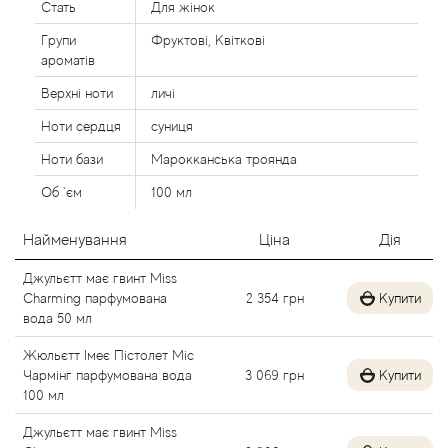
Стать
Для жінок
Agent Provocateur
Групи
Фруктові, Квіткові
ароматів
Agonist
Верхні ноти
личі
Aigner
Ноти сердця
суниця
Ноти бази
Марокканська троянда
Aj Arabia (Widian)
Об `єм
100 мл
Ajmal
Найменування
Ціна
Дія
Al Haramain
Джульєтт має гвинт Miss
Charming парфумована
2 354
грн
Купити
Al Jazeera
вода 50 мл
Жюльєтт Імеє Пістолет Міс
Alaia Paris
Чармінг парфумована вода
3 069
грн
Купити
100 мл
Alexander McQueen
Джульєтт має гвинт Miss