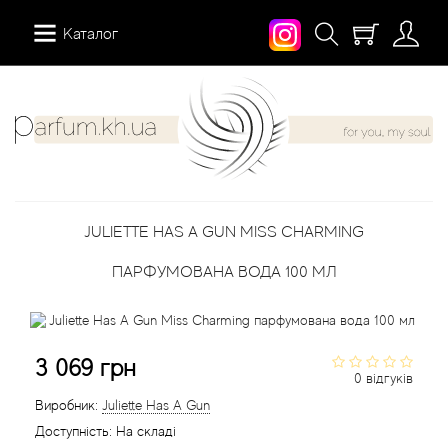
Каталог
12 Parfumeurs Francais
Про нас
Мій аккаунт
19-69
Вiдгуки
Історія замовлень
JULIETTE HAS A GUN MISS CHARMING
27 87 Perfumes
Доставка
Розсилка новин
ПАРФУМОВАНА ВОДА 100 МЛ
42° by Beauty More
Умови
Abercrombie Fitch
Aкції
3 069 грн
0 відгуків
Absolument Parfumeur
Контакти
Виробник:
Juliette Has A Gun
Доступність:
На складі