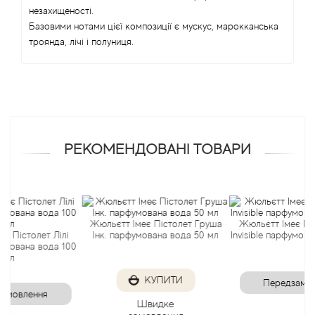
незахищеності.
Angel Schlesser
Базовими нотами цієї композиції є мускус, марокканська
троянда, лічі і полуниця.
Anima Mundi
Anna Sui
Annayake
РЕКОМЕНДОВАНІ ТОВАРИ
Anne Fontaine
Annick Goutal
Жюльєтт Імеє Пістолет Груша
Жюльєтт Імеє Пістолет
олет Лілі
Інк. парфумована вода 50 мл
Invisible парфумована во
Antonia's Flowers
на вода 100
Antonio Banderas
КУПИТИ
Передзамовлення
ення
Швидке
Antonio Puig