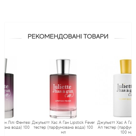
Antonio Visconti
Aquolina
РЕКОМЕНДОВАНІ ТОВАРИ
Arabesque Perfumes
Arabiyat
Aramis
Ariana Grande
Armaf
Armand Basi
 Фентезі
Джульєтт Хас А Ган Lipstick Fever
Джульєтт Хас А Ган Санні С
ода) 100
тестер (парфумована вода) 100
Ап тестер (парфумована во
мл
100 мл