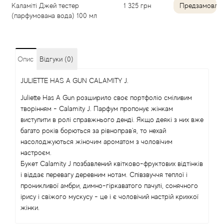
Каламіті Джей тестер
1 325
грн
Предзамовле
(парфумована вода) 100 мл
Angel Schlesser
Anima Mundi
Опис
Відгуки (0)
Anna Sui
JULIETTE HAS A GUN CALAMITY J.
Annayake
Juliette Has A Gun розширило своє портфоліо сміливим
творінням - Calamity J. Парфум пропонує жінкам
Anne Fontaine
виступити в ролі справжнього денді. Якщо деякі з них вже
багато років борються за рівноправ'я, то нехай
насолоджуються жіночим ароматом з чоловічим
Annick Goutal
настроєм.
Букет Calamity J позбавлений квітково-фруктових відтінків
Antonia's Flowers
і віддає перевагу деревним нотам. Співзвуччя теплої і
проникливої амбри, димно-гіркаватого пачулі, сонячного
Antonio Banderas
ірису і свіжого мускусу - це і є чоловічий настрій крихкої
жінки.
Antonio Puig