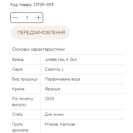
Agent Provocateur
Код товару:
23706-005
Agonist
ПЕРЕДЗАМОВЛЕННЯ
Aigner
Aj Arabia (Widian)
Основні характеристики
Бренд
Juliette Has A Gun
Ajmal
Серія
Calamity J.
Al Haramain
Вид продукції
Парфумована вода
Країна
Франція
Al Jazeera
Рік початку
2009
випуску
Alaia Paris
Стать
Для жінок
Групи
М'язові, Квіткові
Alexander McQueen
ароматів