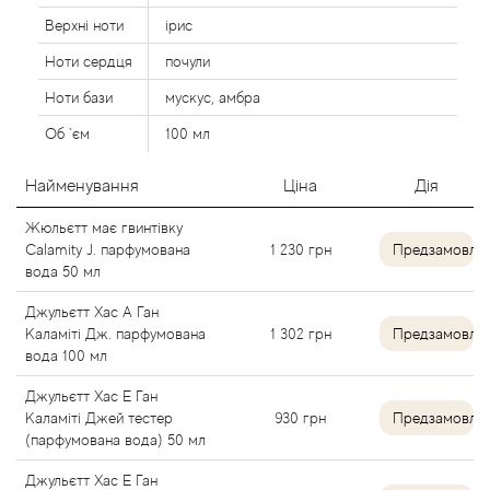
Alexandre Barthet
Верхні ноти
ірис
Ноти сердця
почули
Alexandre J
Ноти бази
мускус, амбра
Об `єм
100 мл
Alfred Dunhill
Найменування
Ціна
Дія
Alyson Oldoini
Жюльєтт має гвинтівку
Alyssa Ashley
Calamity J. парфумована
1 230
грн
Предзамовле
вода 50 мл
American Crew
Джульєтт Хас А Ган
Каламіті Дж. парфумована
1 302
грн
Предзамовле
вода 100 мл
Amouage
Джульєтт Хас Е Ган
Amouroud
Каламіті Джей тестер
930
грн
Предзамовле
(парфумована вода) 50 мл
Andre L'Arom
Джульєтт Хас Е Ган