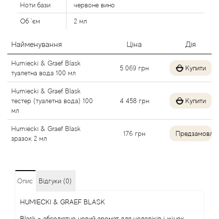
Ноти бази
червоне вино
Agent Provocateur
Об `єм
2 мл
Agonist
Найменування
Ціна
Дія
Aigner
Humiecki & Graef Blask
5 069
грн
Купити
туалетна вода 100 мл
Aj Arabia (Widian)
Humiecki & Graef Blask
тестер (туалетна вода) 100
4 458
грн
Купити
Ajmal
мл
Humiecki & Graef Blask
Al Haramain
176
грн
Предзамовле
зразок 2 мл
Al Jazeera
Alaia Paris
Опис
Відгуки (0)
HUMIECKI & GRAEF BLASK
Alexander McQueen
Blask - абсолютно новий аромат для чоловіків і жінок,