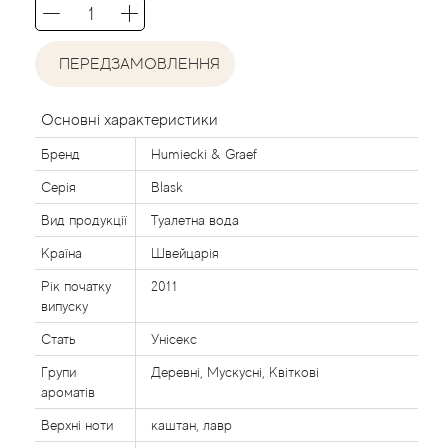
Acca Kappa
Cтатті
Acqua di Parma
ПЕРЕДЗАМОВЛЕННЯ
Acqua di Sardegna
Основні характеристики
Adidas
Бренд
Humiecki & Graef
Серія
Blask
Aedes de Venustas
Вид продукції
Туалетна вода
Країна
Швейцарія
Aerin Lauder
Рік початку
2011
Affinessence
випуску
Стать
Унісекс
Afnan
Групи
Деревні, Мускусні, Квіткові
ароматів
Agatha Ruiz de la Prada
Верхні ноти
каштан, лавр