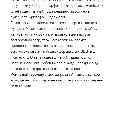
випущений у 2011 році парфумерним брендом Humiecki &
Alexandre Barthet
Graef і одним із найбільш креативних парфумерів
сучасності Крістофом Ладаміелем.
Alexandre J
Група, до якої відноситься аромат - деревні, квіткові,
мускусні. У композиції основний акцент зроблений на
Alfred Dunhill
квіткові ноти, на фоні яких виразно відчуваються
благородний лавр, трохи легковажний аромат
Alyson Oldoini
цукрованого каштана і, на завершення, - «димний»,
землисто-бальзамічний запах дерева агар. Blask від
Humiecki & Graef, поєднавши в собі, здавалося б,
Alyssa Ashley
несумісні елементи, обов'язково знайде і розкриє в душі
кожного найсокровенніші бажання і емоції.
American Crew
Композиція аромату:
лавр, цукрований каштан, квіткові
ноти, дерево агар, червоне вино, грецький горіх, деревні
Amouage
ноти і смоли.
Amouroud
Andre L'Arom