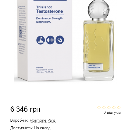
Acca Kappa
Cтатті
Acqua di Parma
Acqua di Sardegna
Adidas
Aedes de Venustas
Aerin Lauder
Affinessence
Afnan
6 346 грн
0 відгуків
Agatha Ruiz de la Prada
Виробник:
Hormone Paris
Доступність:
На складі