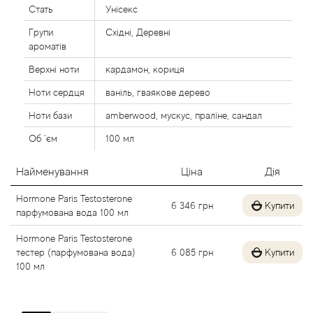
Стать
Унісекс
Alexandre Barthet
Групи
Східні, Деревні
ароматів
Alexandre J
Верхні ноти
кардамон, кориця
Alfred Dunhill
Ноти сердця
ваніль, гваякове дерево
Ноти бази
amberwood, мускус, праліне, сандал
Alyson Oldoini
Об `єм
100 мл
Alyssa Ashley
Найменування
Ціна
Дія
American Crew
Hormone Paris Testosterone
6 346
грн
Купити
парфумована вода 100 мл
Amouage
Hormone Paris Testosterone
тестер (парфумована вода)
6 085
грн
Купити
Amouroud
100 мл
Andre L'Arom