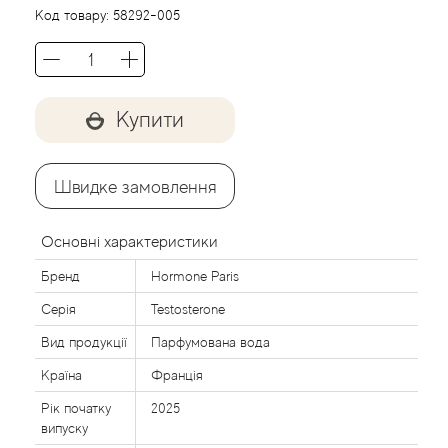
Agent Provocateur
Код товару:
58292-005
Agonist
Aigner
Купити
Aj Arabia (Widian)
Швидке замовлення
Ajmal
Основні характеристики
Al Haramain
Бренд
Hormone Paris
Серія
Testosterone
Al Jazeera
Вид продукції
Парфумована вода
Alaia Paris
Країна
Франція
Рік початку
2025
Alexander McQueen
випуску