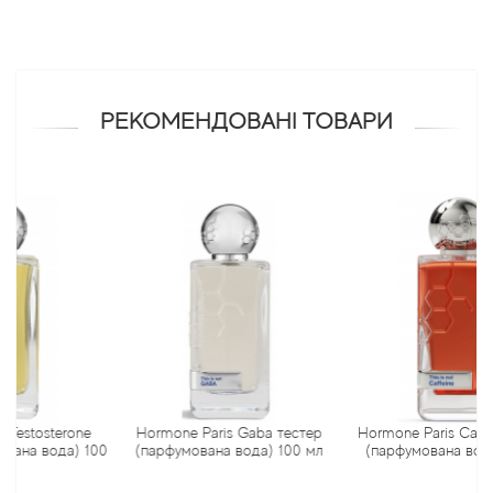
Antonio Visconti
Aquolina
РЕКОМЕНДОВАНІ ТОВАРИ
Arabesque Perfumes
Arabiyat
Aramis
Ariana Grande
Armaf
terone
Hormone Paris Gaba тестер
Hormone Paris Caffeine тес
Armand Basi
ода) 100
(парфумована вода) 100 мл
(парфумована вода) 100 