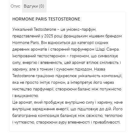
Опис
Відгуки (0)
Angel Schlesser
HORMONE PARIS TESTOSTERONE
Anima Mundi
Унікальний Testosterone - це унісекс-парфум,
представлений у 2025 році французьким нішевим брендом
Anna Sui
Hormone Paris. Він відноситься до категорії східних
деревних ароматів і створений парфумером Шаді Самра.
Інспірований тестостероном - гормоном, що символізує
Annayake
силу, енергію і впевненість, цей аромат втілює сміливість і
харизму, але з тонким і сучасним підходом. Назва
Anne Fontaine
Testosterone граціозно підкреслює унікальність композиції,
яка не просто імітує гормон, а інтерпретує його через
Annick Goutal
мистецтво парфумерії, створюючи баланс між потужністю
і вишуканістю.
Antonia's Flowers
Це аромат, який пробуджує внутрішню силу і харизму, наче
внутрішнє зарядження енергії, що підштовхує до дій. Його
багатогранна композиція балансує між свіжістю, теплотою
Antonio Banderas
і чуттєвістю, створюючи ауру впевненості і привабливості.
Antonio Puig