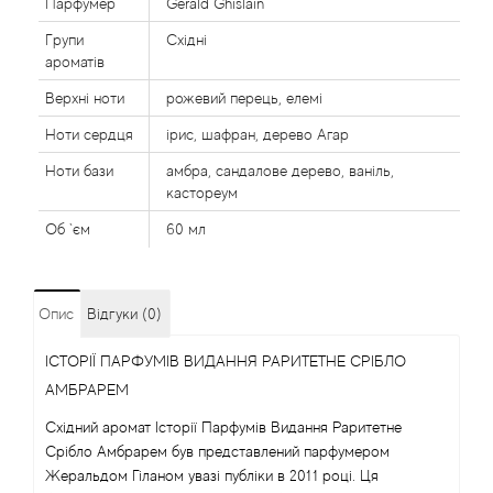
Парфумер
Gerald Ghislain
Alexandre Barthet
Групи
Східні
ароматів
Alexandre J
Верхні ноти
рожевий перець, елемі
Ноти сердця
ірис, шафран, дерево Агар
Alfred Dunhill
Ноти бази
амбра, сандалове дерево, ваніль,
Alyson Oldoini
кастореум
Об `єм
60 мл
Alyssa Ashley
American Crew
Опис
Відгуки (0)
Amouage
ІСТОРІЇ ПАРФУМІВ ВИДАННЯ РАРИТЕТНЕ СРІБЛО
АМБРАРЕМ
Amouroud
Східний аромат Історії Парфумів Видання Раритетне
Срібло Амбрарем був представлений парфумером
Andre L'Arom
Жеральдом Гіланом увазі публіки в 2011 році. Ця