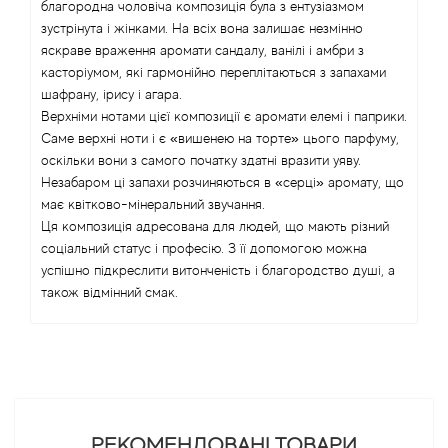
благородна чоловіча композиція була з ентузіазмом
зустрінута і жінками. На всіх вона залишає незмінно
Angel Schlesser
яскраве враження аромати сандалу, ванілі і амбри з
касторіумом, які гармонійно переплітаються з запахами
Anima Mundi
шафрану, ірису і агара.
Верхніми нотами цієї композиції є аромати елемі і паприки.
Anna Sui
Саме верхні ноти і є «вишенею на торте» цього парфуму,
оскільки вони з самого початку здатні вразити уяву.
Незабаром ці запахи розчиняються в «серці» аромату, що
Annayake
має квітково-мінеральний звучання.
Ця композиція адресована для людей, що мають різний
Anne Fontaine
соціальний статус і професію. З її допомогою можна
успішно підкреслити витонченість і благородство душі, а
Annick Goutal
також відмінний смак.
Antonia's Flowers
Antonio Banderas
Antonio Puig
РЕКОМЕНДОВАНІ ТОВАРИ