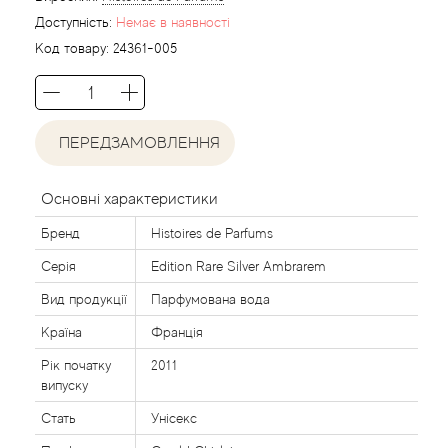
Agent Provocateur
Доступність:
Немає в наявності
Код товару:
24361-005
Agonist
Aigner
ПЕРЕДЗАМОВЛЕННЯ
Aj Arabia (Widian)
Основні характеристики
Ajmal
Бренд
Histoires de Parfums
Al Haramain
Серія
Edition Rare Silver Ambrarem
Вид продукції
Парфумована вода
Al Jazeera
Країна
Франція
Рік початку
2011
Alaia Paris
випуску
Стать
Унісекс
Alexander McQueen