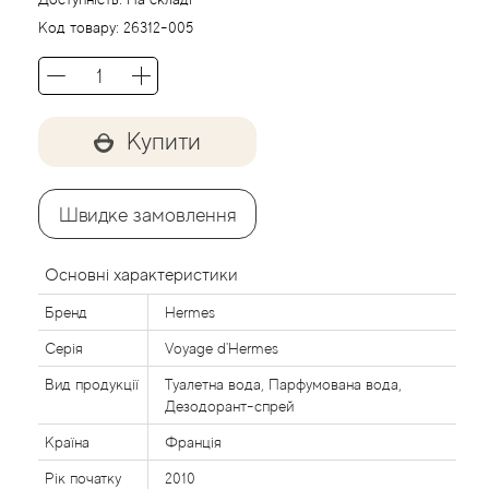
Acca Kappa
Cтатті
Код товару:
26312-005
Acqua di Parma
Acqua di Sardegna
Купити
Adidas
Швидке замовлення
Aedes de Venustas
Основні характеристики
Aerin Lauder
Бренд
Hermes
Affinessence
Серія
Voyage d'Hermes
Вид продукції
Туалетна вода, Парфумована вода,
Afnan
Дезодорант-спрей
Країна
Франція
Agatha Ruiz de la Prada
Рік початку
2010