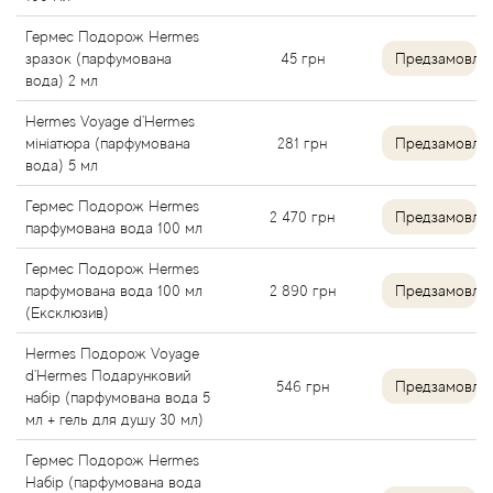
Alexandre Barthet
Гермес Подорож Hermes
зразок (парфумована
45
грн
Предзамовле
Alexandre J
вода) 2 мл
Hermes Voyage d'Hermes
Alfred Dunhill
мініатюра (парфумована
281
грн
Предзамовле
вода) 5 мл
Alyson Oldoini
Гермес Подорож Hermes
2 470
грн
Предзамовле
парфумована вода 100 мл
Alyssa Ashley
Гермес Подорож Hermes
парфумована вода 100 мл
2 890
грн
Предзамовле
American Crew
(Ексклюзив)
Hermes Подорож Voyage
Amouage
d'Hermes Подарунковий
546
грн
Предзамовле
набір (парфумована вода 5
Amouroud
мл + гель для душу 30 мл)
Гермес Подорож Hermes
Andre L'Arom
Набір (парфумована вода