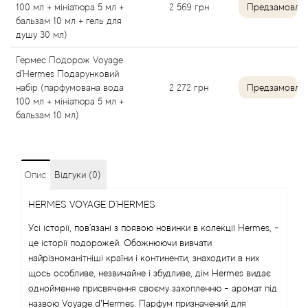
100 мл + мініатюра 5 мл +
2 569
грн
Предзамовле
бальзам 10 мл + гель для
Angel Schlesser
душу 30 мл)
Anima Mundi
Гермес Подорож Voyage
d'Hermes Подарунковий
набір (парфумована вода
2 272
грн
Предзамовле
Anna Sui
100 мл + мініатюра 5 мл +
бальзам 10 мл)
Annayake
Anne Fontaine
Опис
Відгуки (0)
Annick Goutal
HERMES VOYAGE D'HERMES
Усі історії, пов'язані з появою новинки в колекції Hermes, -
Antonia's Flowers
це історії подорожей. Обожнюючи вивчати
найрізноманітніші країни і континенти, знаходити в них
Antonio Banderas
щось особливе, незвичайне і збудливе, дім Hermes видає
однойменне присвячення своєму захопленню - аромат під
Antonio Puig
назвою Voyage d’Hermes. Парфум призначений для