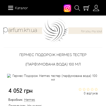
Каталог
12 Parfumeurs Francais
Про нас
Мій аккаунт
19-69
Вiдгуки
Історія замовлень
ГЕРМЕС ПОДОРОЖ HERMES ТЕСТЕР
27 87 Perfumes
Доставка
Розсилка новин
(ПАРФУМОВАНА ВОДА) 100 МЛ
42° by Beauty More
Умови
Abercrombie Fitch
Aкції
4 052 грн
0 відгуків
Absolument Parfumeur
Контакти
Виробник:
Hermes
Доступність:
На складі