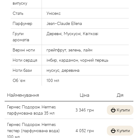
випуску
Agent Provocateur
Стать
Унісекс
Agonist
Парфумер
Jean-Claude Ellena
Групи
Деревні, Мускусні, Квіткові
Aigner
ароматів
Верхні ноти
грейпфрут, зелень, лайм
Aj Arabia (Widian)
Ноти сердця
імбир, кардамон, чорний перець
Ajmal
Ноти бази
мускус, деревина
Об `єм
100 мл
Al Haramain
Найменування
Ціна
Дія
Al Jazeera
Гермес Подорож Hermes
3 346
грн
Купити
парфумована вода 35 мл
Alaia Paris
Гермес Подорож Hermes
Alexander McQueen
тестер (парфумована вода)
4 052
грн
Купити
100 мл