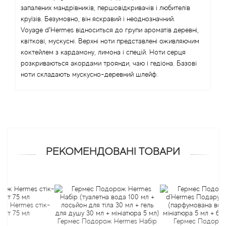
запалених мандрівників, першовідкривачів і любителів
круїзів. Безумовно, він яскравий і неоднозначний.
Antonio Visconti
Voyage d’Hermes відноситься до групи ароматів деревні,
квіткові, мускусні. Верхні ноти представлені оживляючим
Aquolina
коктейлем з кардамону, лимона і спецій. Ноти серця
розкриваються акордами троянди, чаю і гедіона. Базові
Arabesque Perfumes
ноти складають мускусно-деревний шлейф.
Arabiyat
Aramis
РЕКОМЕНДОВАНІ ТОВАРИ
Ariana Grande
Armaf
Armand Basi
rmes стік-
5 мл
Гермес Подорож Hermes Набір
Гермес Подорож Voy