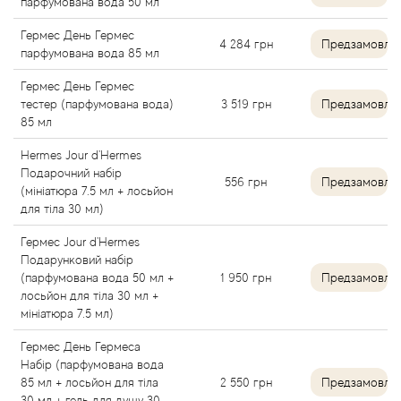
парфумована вода 50 мл
Alexandre Barthet
Гермес День Гермес
4 284
грн
Предзамовле
парфумована вода 85 мл
Alexandre J
Гермес День Гермес
тестер (парфумована вода)
3 519
грн
Предзамовле
Alfred Dunhill
85 мл
Hermes Jour d'Hermes
Alyson Oldoini
Подарочний набір
556
грн
Предзамовле
(мініатюра 7.5 мл + лосьйон
Alyssa Ashley
для тіла 30 мл)
Гермес Jour d'Hermes
American Crew
Подарунковий набір
(парфумована вода 50 мл +
1 950
грн
Предзамовле
Amouage
лосьйон для тіла 30 мл +
мініатюра 7.5 мл)
Amouroud
Гермес День Гермеса
Набір (парфумована вода
85 мл + лосьйон для тіла
2 550
грн
Предзамовле
Andre L'Arom
30 мл + гель для душу 30