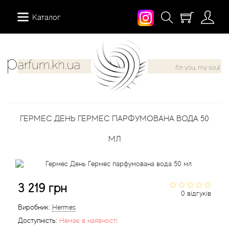
Каталог
12 Parfumeurs Francais
Про нас
Мій аккаунт
19-69
Вiдгуки
Історія замовлень
ГЕРМЕС ДЕНЬ ГЕРМЕС ПАРФУМОВАНА ВОДА 50
27 87 Perfumes
Доставка
Розсилка новин
МЛ
42° by Beauty More
Умови
Abercrombie Fitch
Aкції
3 219 грн
0 відгуків
Absolument Parfumeur
Контакти
Виробник:
Hermes
Доступність:
Немає в наявності