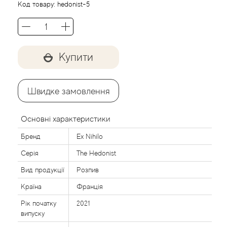
Код товару:
hedonist-5
Agent Provocateur
Agonist
Купити
Aigner
Aj Arabia (Widian)
Швидке замовлення
Ajmal
Основні характеристики
Al Haramain
Бренд
Ex Nihilo
Серія
The Hedonist
Al Jazeera
Вид продукції
Розпив
Alaia Paris
Країна
Франція
Рік початку
2021
Alexander McQueen
випуску