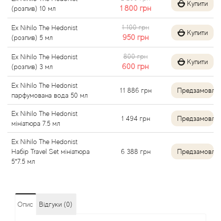
Купити
1 800
грн
(розпив) 10 мл
Angel Schlesser
1 100 грн
Ex Nihilo The Hedonist
Купити
950
грн
(розпив) 5 мл
Anima Mundi
800 грн
Ex Nihilo The Hedonist
Купити
600
грн
Anna Sui
(розпив) 3 мл
Ex Nihilo The Hedonist
11 886
грн
Предзамовле
Annayake
парфумована вода 50 мл
Ex Nihilo The Hedonist
Anne Fontaine
1 494
грн
Предзамовле
мініатюра 7.5 мл
Ex Nihilo The Hedonist
Annick Goutal
Набір Travel Set мініатюра
6 388
грн
Предзамовле
5*7.5 мл
Antonia's Flowers
Antonio Banderas
Опис
Відгуки (0)
Antonio Puig