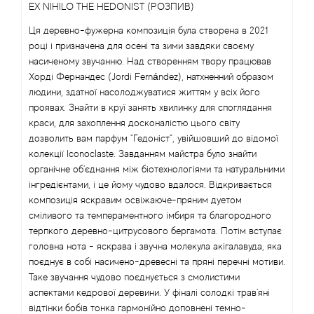
EX NIHILO THE HEDONIST (РОЗПИВ)
Ця деревно-фужерна композиція була створена в 2021
Antonio Visconti
році і призначена для осені та зими завдяки своєму
насиченому звучанню. Над створенням твору працював
Aquolina
Хорді Фернандес (Jordi Fernández), натхненний образом
людини, здатної насолоджуватися життям у всіх його
Arabesque Perfumes
проявах. Знайти в круї занять хвилинку для споглядання
краси, для захоплення досконалістю цього світу
Arabiyat
дозволить вам парфум "Гедоніст", увійшовший до відомої
колекції Iconoclaste. Завданням майстра було знайти
органічне об'єднання між біотехнологіями та натуральними
Aramis
інгредієнтами, і це йому чудово вдалося. Відкривається
композиція яскравим освіжаюче-пряним дуетом
Ariana Grande
сміливого та темпераментного імбиря та благородного
терпкого деревно-цитрусового бергамота. Потім вступає
Armaf
головна нота - яскрава і звучна молекула акігалавуда, яка
поєднує в собі насичено-древесні та пряні перечні мотиви.
Таке звучання чудово поєднується з смолистими
Armand Basi
аспектами кедрової деревини. У фіналі солодкі трав'яні
відтінки бобів тонка гармонійно доповнені темно-