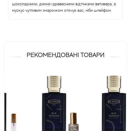
Arrogance
шоколадними, димно-древесними відтінками ветивера, а
мускус чутливим хмарочком оточує вас, ніби шлейфом.
Arte Profumi
ArteOlfatto
Asabi
РЕКОМЕНДОВАНІ ТОВАРИ
Asgharali
Atelier Cologne
Atelier Des Ors
Atelier Flou
Athena's