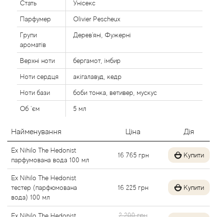
Стать
Унісекс
Alexandre Barthet
Парфумер
Olivier Pescheux
Групи
Дерев'яні, Фужерні
Alexandre J
ароматів
Alfred Dunhill
Верхні ноти
бергамот, імбир
Ноти сердця
акігалавуд, кедр
Alyson Oldoini
Ноти бази
боби тонка, ветивер, мускус
Об `єм
5 мл
Alyssa Ashley
Найменування
Ціна
Дія
American Crew
Ex Nihilo The Hedonist
16 765
грн
Купити
Amouage
парфумована вода 100 мл
Ex Nihilo The Hedonist
Amouroud
тестер (парфюмована
16 225
грн
Купити
вода) 100 мл
Andre L'Arom
2 200 грн
Ex Nihilo The Hedonist