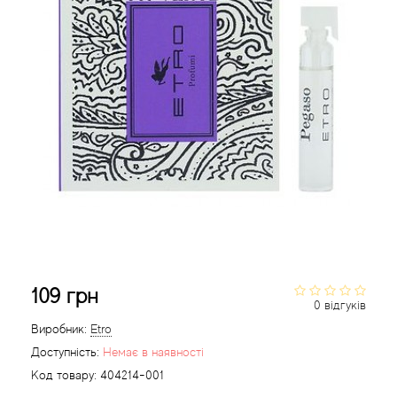
Acca Kappa
Cтатті
Acqua di Parma
Acqua di Sardegna
Adidas
Aedes de Venustas
Aerin Lauder
Affinessence
109 грн
0 відгуків
Afnan
Виробник:
Etro
Доступність:
Немає в наявності
Agatha Ruiz de la Prada
Код товару:
404214-001