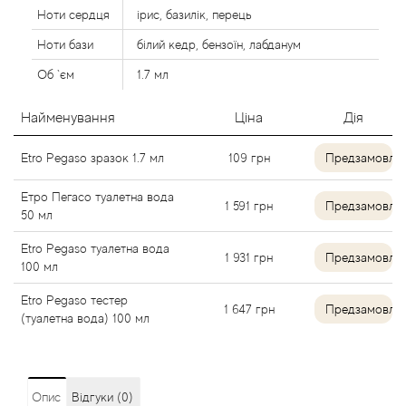
Ноти сердця
ірис, базилік, перець
Alexandre Barthet
Ноти бази
білий кедр, бензоїн, лабданум
Alexandre J
Об `єм
1.7 мл
Alfred Dunhill
Найменування
Ціна
Дія
Etro Pegaso зразок 1.7 мл
109
грн
Предзамовле
Alyson Oldoini
Етро Пегасо туалетна вода
Alyssa Ashley
1 591
грн
Предзамовле
50 мл
Etro Pegaso туалетна вода
American Crew
1 931
грн
Предзамовле
100 мл
Amouage
Etro Pegaso тестер
1 647
грн
Предзамовле
(туалетна вода) 100 мл
Amouroud
Andre L'Arom
Опис
Відгуки (0)