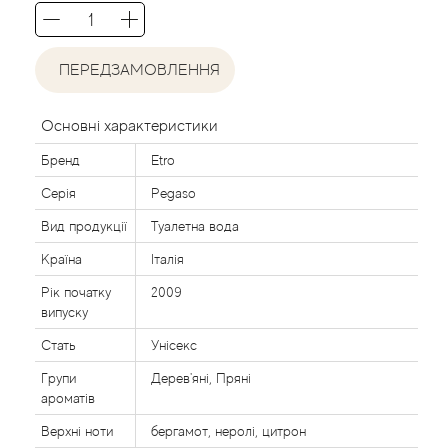
Agent Provocateur
Agonist
ПЕРЕДЗАМОВЛЕННЯ
Aigner
Основні характеристики
Бренд
Etro
Aj Arabia (Widian)
Серія
Pegaso
Ajmal
Вид продукції
Туалетна вода
Країна
Італія
Al Haramain
Рік початку
2009
випуску
Al Jazeera
Стать
Унісекс
Alaia Paris
Групи
Дерев'яні, Пряні
ароматів
Alexander McQueen
Верхні ноти
бергамот, неролі, цитрон