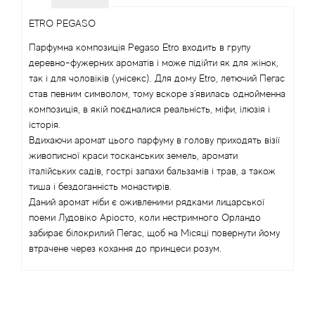
Angel Schlesser
ETRO PEGASO
Парфумна композиція Pegaso Etro входить в групу
Anima Mundi
деревно-фужерних ароматів і може підійти як для жінок,
так і для чоловіків (унісекс). Для дому Etro, летючий Пегас
став певним символом, тому вскоре з'явилась однойменна
Anna Sui
композиція, в якій поєдналися реальність, міфи, ілюзія і
історія.
Annayake
Вдихаючи аромат цього парфуму в голову приходять візії
живописної краси тосканських земель, аромати
Anne Fontaine
італійських садів, гострі запахи бальзамів і трав, а також
тиша і бездоганність монастирів.
Даний аромат ніби є оживленими рядками лицарської
Annick Goutal
поеми Лудовіко Аріосто, коли нестримного Орландо
забирає білокрилий Пегас, щоб на Місяці повернути йому
Antonia's Flowers
втрачене через кохання до принцеси розум.
Antonio Banderas
Antonio Puig