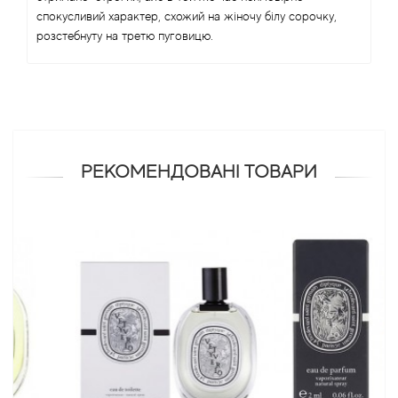
спокусливий характер, схожий на жіночу білу сорочку,
розстебнуту на третю пуговицю.
Antonio Visconti
Aquolina
Arabesque Perfumes
РЕКОМЕНДОВАНІ ТОВАРИ
Arabiyat
Aramis
Ariana Grande
Armaf
Armand Basi