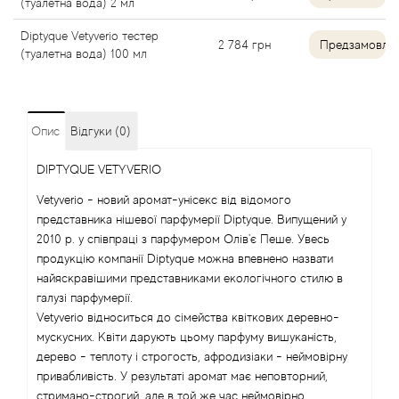
(туалетна вода) 2 мл
Angel Schlesser
Diptyque Vetyverio тестер
2 784
грн
Предзамовле
(туалетна вода) 100 мл
Anima Mundi
Anna Sui
Опис
Відгуки (0)
Annayake
DIPTYQUE VETYVERIO
Vetyverio - новий аромат-унісекс від відомого
Anne Fontaine
представника нішевої парфумерії Diptyque. Випущений у
2010 р. у співпраці з парфумером Олів'є Пеше. Увесь
Annick Goutal
продукцію компанії Diptyque можна впевнено назвати
найяскравішими представниками екологічного стилю в
галузі парфумерії.
Antonia's Flowers
Vetyverio відноситься до сімейства квіткових деревно-
мускусних. Квіти дарують цьому парфуму вишуканість,
Antonio Banderas
дерево - теплоту і строгость, афродизіаки - неймовірну
привабливість. У результаті аромат має неповторний,
Antonio Puig
стримано-строгий, але в той же час неймовірно