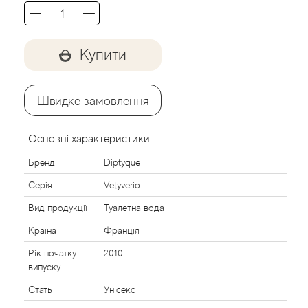
Agent Provocateur
Agonist
Купити
Aigner
Швидке замовлення
Aj Arabia (Widian)
Основні характеристики
Ajmal
Бренд
Diptyque
Al Haramain
Серія
Vetyverio
Вид продукції
Туалетна вода
Al Jazeera
Країна
Франція
Alaia Paris
Рік початку
2010
випуску
Alexander McQueen
Стать
Унісекс