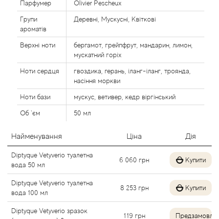
Парфумер
Olivier Pescheux
Alexandre Barthet
Групи
Деревні, Мускусні, Квіткові
ароматів
Alexandre J
Верхні ноти
бергамот, грейпфрут, мандарин, лимон,
мускатний горіх
Alfred Dunhill
Ноти сердця
гвоздика, герань, іланг-іланг, троянда,
насіння моркви
Alyson Oldoini
Ноти бази
мускус, ветивер, кедр віргінський
Alyssa Ashley
Об `єм
50 мл
American Crew
Найменування
Ціна
Дія
Diptyque Vetyverio туалетна
6 060
грн
Купити
Amouage
вода 50 мл
Diptyque Vetyverio туалетна
Amouroud
8 253
грн
Купити
вода 100 мл
Andre L'Arom
Diptyque Vetyverio зразок
119
грн
Предзамовле