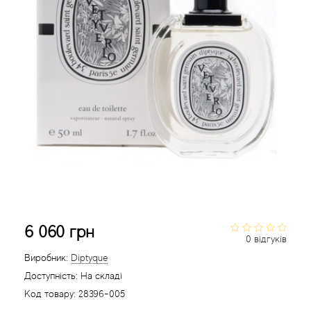
Acca Kappa
Cтатті
Acqua di Parma
Acqua di Sardegna
Adidas
Aedes de Venustas
Aerin Lauder
Affinessence
6 060 грн
0 відгуків
Afnan
Виробник:
Diptyque
Доступність:
На складі
Agatha Ruiz de la Prada
Код товару:
28396-005