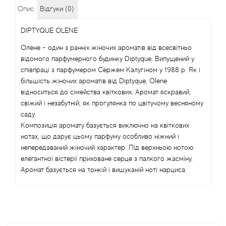
Опис
Відгуки (0)
Alexandre Barthet
DIPTYQUE OLENE
Alexandre J
Олене - один з ранніх жіночих ароматів від всесвітньо
відомого парфумерного будинку Diptyque. Випущений у
Alfred Dunhill
співпраці з парфумером Сержем Калугіном у 1988 р. Як і
більшість жіночих ароматів від Diptyque, Olene
Alyson Oldoini
відноситься до сімейства квіткових. Аромат яскравий,
свіжий і незабутній, як прогулянка по цвітучому весняному
Alyssa Ashley
саду.
Композиція аромату базується виключно на квіткових
нотах, що дарує цьому парфуму особливо ніжний і
American Crew
непередаваний жіночий характер. Під верхньою нотою
елегантної вістерії приховане серце з палкого жасміну.
Amouage
Аромат базується на тонкій і вишуканій ноті нарциса.
Amouroud
Andre L'Arom