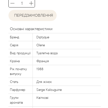
Acca Kappa
Cтатті
Acqua di Parma
ПЕРЕДЗАМОВЛЕННЯ
Acqua di Sardegna
Основні характеристики
Adidas
Бренд
Diptyque
Серія
Olene
Aedes de Venustas
Вид продукції
Туалетна вода
Країна
Франція
Aerin Lauder
Рік початку
1988
Affinessence
випуску
Стать
Для жінок
Afnan
Парфумер
Serge Kalouguine
Групи
Квіткові
Agatha Ruiz de la Prada
ароматів