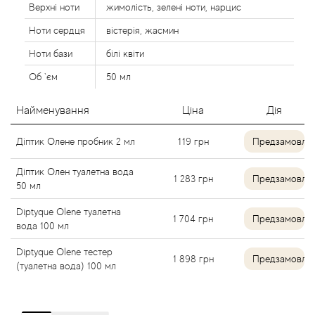
Верхні ноти
жимолість, зелені ноти, нарцис
Agent Provocateur
Ноти сердця
вістерія, жасмин
Agonist
Ноти бази
білі квіти
Об `єм
50 мл
Aigner
Найменування
Ціна
Дія
Aj Arabia (Widian)
Діптик Олене пробник 2 мл
119
грн
Предзамовле
Ajmal
Діптик Олен туалетна вода
1 283
грн
Предзамовле
50 мл
Al Haramain
Diptyque Olene туалетна
1 704
грн
Предзамовле
Al Jazeera
вода 100 мл
Diptyque Olene тестер
Alaia Paris
1 898
грн
Предзамовле
(туалетна вода) 100 мл
Alexander McQueen