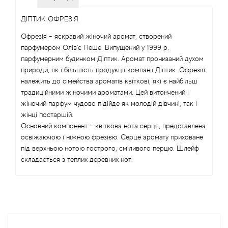
Alexandre Barthet
ДІПТИК ОФРЕЗІЯ
Офрезія - яскравий жіночий аромат, створений
Alexandre J
парфумером Олів'є Пеше. Випущений у 1999 р.
парфумерним будинком Діптик. Аромат пронизаний духом
Alfred Dunhill
природи, як і більшість продукції компанії Діптик. Офрезія
належить до сімейства ароматів квіткові, які є найбільш
Alyson Oldoini
традиційними жіночими ароматами. Цей витончений і
жіночий парфум чудово підійде як молодій дівчині, так і
жінці постаршій.
Alyssa Ashley
Основний компонент - квіткова нота серця, представлена
освіжаючою і ніжною фрезією. Серце аромату приховане
American Crew
під верхньою нотою гострого, сміливого перцю. Шлейф
складається з теплих деревних нот.
Amouage
Amouroud
Andre L'Arom