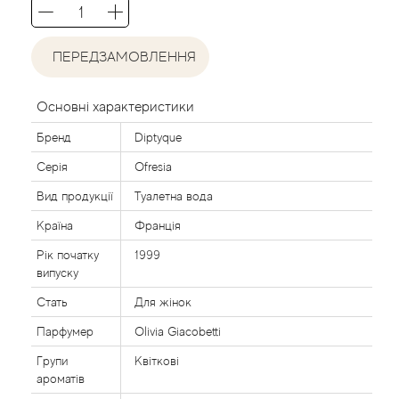
Acca Kappa
Cтатті
Acqua di Parma
ПЕРЕДЗАМОВЛЕННЯ
Acqua di Sardegna
Основні характеристики
Adidas
Бренд
Diptyque
Серія
Ofresia
Aedes de Venustas
Вид продукції
Туалетна вода
Країна
Франція
Aerin Lauder
Рік початку
1999
Affinessence
випуску
Стать
Для жінок
Afnan
Парфумер
Olivia Giacobetti
Групи
Квіткові
Agatha Ruiz de la Prada
ароматів