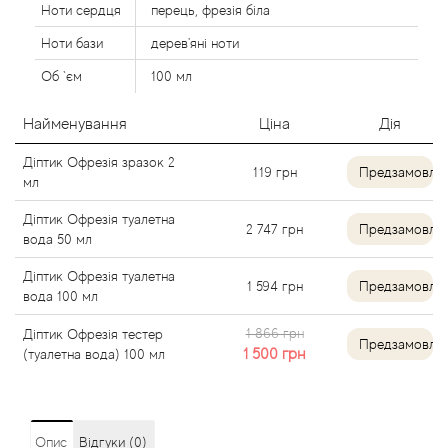
Ноти сердця
перець, фрезія біла
Agent Provocateur
Ноти бази
дерев'яні ноти
Agonist
Об `єм
100 мл
Aigner
Найменування
Ціна
Дія
Діптик Офрезія зразок 2
Aj Arabia (Widian)
119
грн
Предзамовле
мл
Ajmal
Діптик Офрезія туалетна
2 747
грн
Предзамовле
вода 50 мл
Al Haramain
Діптик Офрезія туалетна
1 594
грн
Предзамовле
вода 100 мл
Al Jazeera
1 866 грн
Діптик Офрезія тестер
Предзамовле
1 500
грн
(туалетна вода) 100 мл
Alaia Paris
Alexander McQueen
Опис
Відгуки (0)